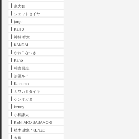
泉大智
ジェットセイヤ
jorge
KaIT0
神林 祥太
KANDAI
かねこなつき
Kano
柏倉 隆史
加藤ルイ
Katsuma
カワカミタイキ
ケンオガタ
kenny
小松謙太
KENTARO SASAMORI
植木 建象 / KENZO
木島