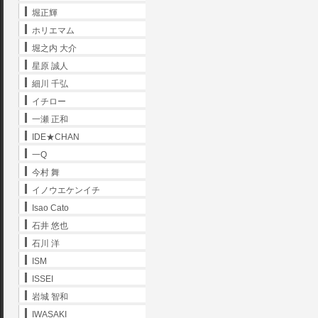
堀正輝
ホリエマム
堀之内 大介
星原 誠人
細川 千弘
イチロー
一瀬 正和
IDE★CHAN
一Q
今村 舞
イノウエケンイチ
Isao Cato
石井 悠也
石川 洋
ISM
ISSEI
岩城 智和
IWASAKI