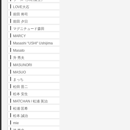
LOVE大石
前田 将司
前田 夕日
マグニチュード森田
MARCY
Masashi “USHI” Ushijima
Masato
升 秀夫
MASUNORI
MASUO
まっち
松田 晋二
松本 安生
MATCHAN / 松浦 英治
松浦 匡希
松本 誠治
mie