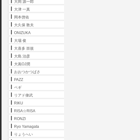
大岡 源一郎
大津 一真
岡本啓佑
大久保 敦夫
ONIZUKA
大場 俊
大喜多 崇規
大島 治彦
大嵩OJ潤
おおつかつばさ
PAZZ
ペギ
リアド偉武
RIKU
RISA☆RISA
RONZI
Ryo Yamagata
りょうへい