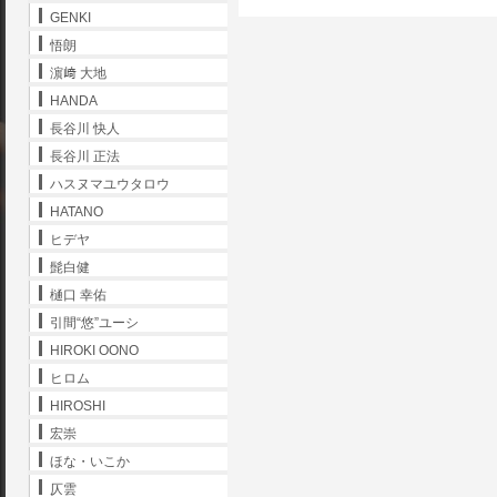
GENKI
悟朗
濵﨑 大地
HANDA
長谷川 快人
長谷川 正法
ハスヌマユウタロウ
HATANO
ヒデヤ
髭白健
樋口 幸佑
引間“悠”ユーシ
HIROKI OONO
ヒロム
HIROSHI
宏崇
ほな・いこか
仄雲