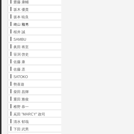
齋藤 康輔
坂木 優貴
坂本 暁良
﨑山 龍男
桜井 誠
SAMBU
眞田 将至
笹渕 啓史
佐藤 康
佐藤 丞
SATOKO
勢喜遊
柴田 昌輝
重田 雅俊
椎野 恭一
嶌田 ”MARCY” 政司
清水 郁哉
下田 武男