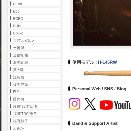
BEAK
Bob
BOBO
BUN
Chiiko
古沢'cozi'岳之
土橋 誠
道頓堀 桜
使用モデル :
H-145RW
海老原 諒
英太郎
江島 啓一
榎本 吉高
Personal Web / SNS / Blog
FUJI
藤井 修
藤原”38才”広明
福田"TDC"忠章
福田 洋子
Band & Support Artist
ふみか