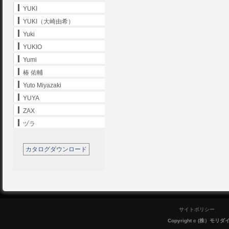
YUKI
YUKI（大崎由希）
Yuki
YUKIO
Yumi
椿 佑輔
Yuto Miyazaki
YUYA
ZAX
ヅラ
カタログダウンロード
サイトポリシー
Copyright c (株）モリダイラ