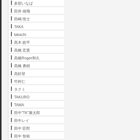
多部いなば
田井 雄飛
田嶋 悟士
TAKA
takachi
髙木 皓平
高橋 宏貴
高橋Roger和久
髙橋 勇樹
高杉登
竹村仁
タクミ
TAKURO
TAMA
田中"TK"康太郎
田中レイ
田中 匠郎
田中 智裕