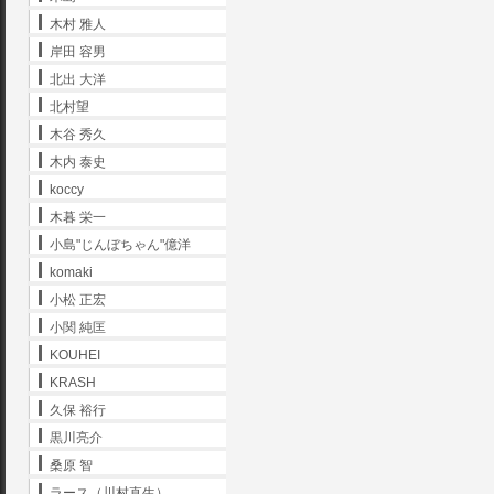
木村 雅人
岸田 容男
北出 大洋
北村望
木谷 秀久
木内 泰史
koccy
木暮 栄一
小島"じんぼちゃん"億洋
komaki
小松 正宏
小関 純匡
KOUHEI
KRASH
久保 裕行
黒川亮介
桑原 智
ラース（川村直生）