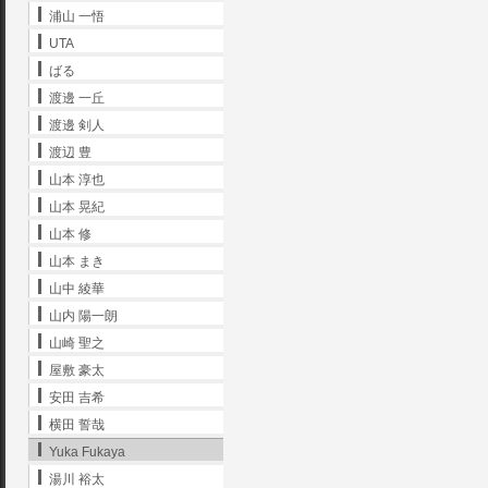
浦山 一悟
UTA
ばる
渡邊 一丘
渡邊 剣人
渡辺 豊
山本 淳也
山本 晃紀
山本 修
山本 まき
山中 綾華
山内 陽一朗
山崎 聖之
屋敷 豪太
安田 吉希
横田 誓哉
Yuka Fukaya
湯川 裕太