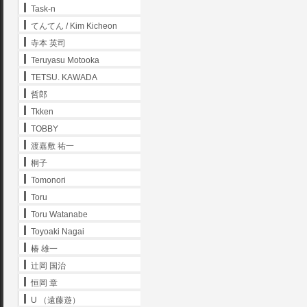
Task-n
てんてん / Kim Kicheon
寺本 英司
Teruyasu Motooka
TETSU. KAWADA
哲郎
Tkken
TOBBY
渡嘉敷 祐一
桐子
Tomonori
Toru
Toru Watanabe
Toyoaki Nagai
椿 雄一
辻岡 国治
恒岡 章
U （遠藤遊）