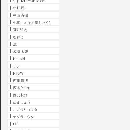
中村"MR.MONDO"匠
中野 周一
中山 直樹
七重しゅう(紅蠍しゅう)
直井弦太
なおと
成
成瀬 太智
Natsuki
ナヲ
NIKKY
西川 貴博
西本タツヤ
西沢 拓海
ぬましょう
オガワリョウタ
オグラユウタ
OK