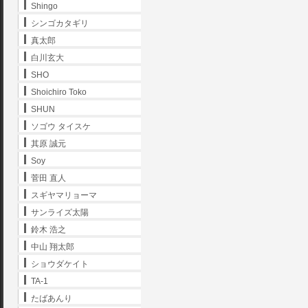
Shingo
シンゴカタギリ
真太郎
白川玄大
SHO
Shoichiro Toko
SHUN
ソゴウ タイスケ
其原 誠元
Soy
菅田 直人
スギヤマリョーマ
サンライズ太陽
鈴木 浩之
中山 翔太郎
ショウダケイト
TA-1
たばあんり