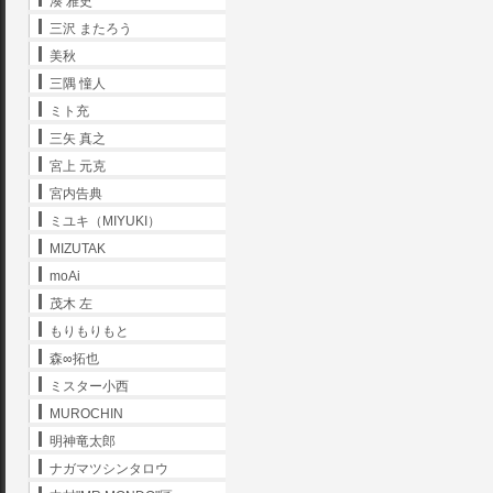
湊 雅史
三沢 またろう
美秋
三隅 憧人
ミト充
三矢 真之
宮上 元克
宮内告典
ミユキ（MIYUKI）
MIZUTAK
moAi
茂木 左
もりもりもと
森∞拓也
ミスター小西
MUROCHIN
明神竜太郎
ナガマツシンタロウ