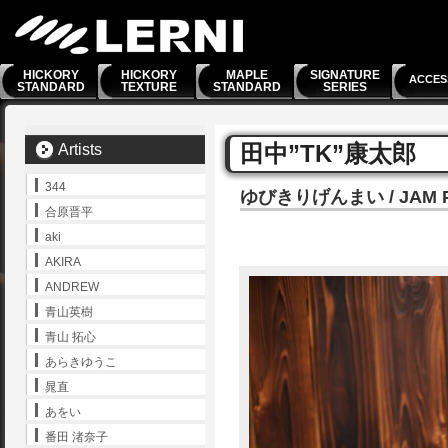
HICKORY
HICKORY
MAPLE
SIGNATURE
ACCES
STANDARD
TEXTURE
STANDARD
SERIES
田中”TK”康太郎
Artists
344
ゆびきりげんまい / JAM Pro
合原晋平
aki
AKIRA
ANDREW
青山英樹
青山 拓心
あらきゆうこ
晁直
あをい
番田 渚奈子