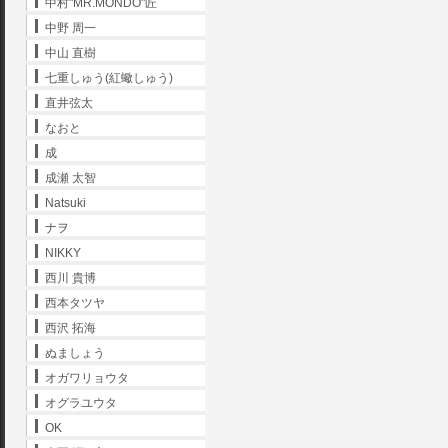
中村"MR.MONDO"匠
中野 周一
中山 直樹
七重しゅう(紅蠍しゅう)
直井弦太
なおと
成
成瀬 太智
Natsuki
ナヲ
NIKKY
西川 貴博
西本タツヤ
西沢 拓海
ぬましょう
オガワリョウタ
オグラユウタ
OK