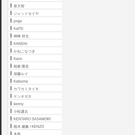
泉大智
ジェットセイヤ
jorge
KaIT0
神林 祥太
KANDAI
かねこなつき
Kano
柏倉 隆史
加藤ルイ
Katsuma
カワカミタイキ
ケンオガタ
kenny
小松謙太
KENTARO SASAMORI
植木 建象 / KENZO
木島