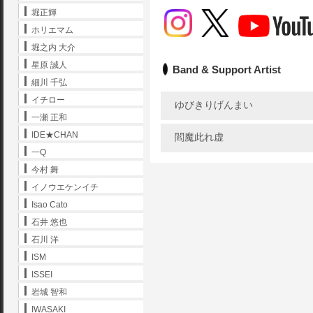
堀正輝
ホリエマム
堀之内 大介
星原 誠人
Band & Support Artist
細川 千弘
イチロー
ゆびきりげんまい
一瀬 正和
IDE★CHAN
閻魔此れ虚
一Q
今村 舞
イノウエケンイチ
Isao Cato
石井 悠也
石川 洋
ISM
ISSEI
岩城 智和
IWASAKI