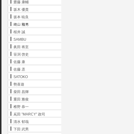
齋藤 康輔
坂木 優貴
坂本 暁良
﨑山 龍男
桜井 誠
SAMBU
眞田 将至
笹渕 啓史
佐藤 康
佐藤 丞
SATOKO
勢喜遊
柴田 昌輝
重田 雅俊
椎野 恭一
嶌田 ”MARCY” 政司
清水 郁哉
下田 武男