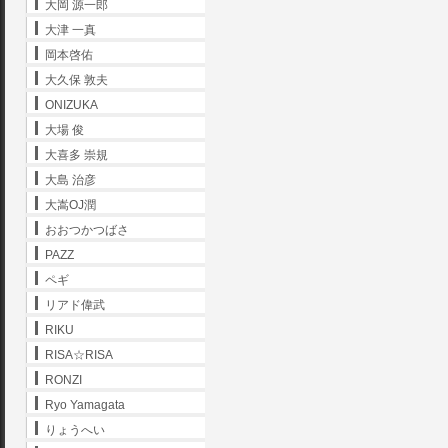
大岡 源一郎
大津 一真
岡本啓佑
大久保 敦夫
ONIZUKA
大場 俊
大喜多 崇規
大島 治彦
大嵩OJ潤
おおつかつばさ
PAZZ
ペギ
リアド偉武
RIKU
RISA☆RISA
RONZI
Ryo Yamagata
りょうへい