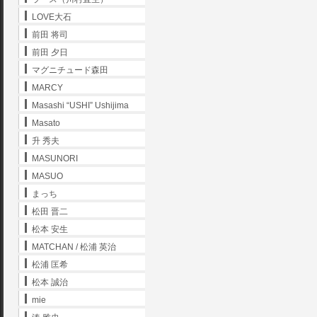
LOVE大石
前田 将司
前田 夕日
マグニチュード森田
MARCY
Masashi “USHI” Ushijima
Masato
升 秀夫
MASUNORI
MASUO
まっち
松田 晋二
松本 安生
MATCHAN / 松浦 英治
松浦 匡希
松本 誠治
mie