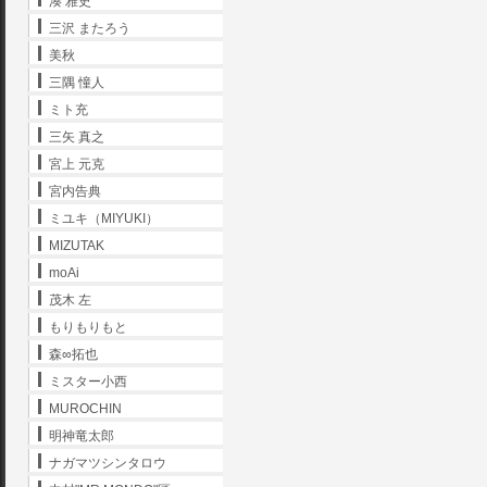
湊 雅史
三沢 またろう
美秋
三隅 憧人
ミト充
三矢 真之
宮上 元克
宮内告典
ミユキ（MIYUKI）
MIZUTAK
moAi
茂木 左
もりもりもと
森∞拓也
ミスター小西
MUROCHIN
明神竜太郎
ナガマツシンタロウ