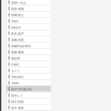
多部いなば
田井 雄飛
田嶋 悟士
TAKA
takachi
髙木 皓平
高橋 宏貴
高橋Roger和久
髙橋 勇樹
高杉登
竹村仁
タクミ
TAKURO
TAMA
田中"TK"康太郎
田中レイ
田中 匠郎
田中 智裕