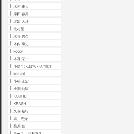
木村 雅人
岸田 容男
北出 大洋
北村望
木谷 秀久
木内 泰史
koccy
木暮 栄一
小島"じんぼちゃん"億洋
komaki
小松 正宏
小関 純匡
KOUHEI
KRASH
久保 裕行
黒川亮介
桑原 智
ラース（川村直生）