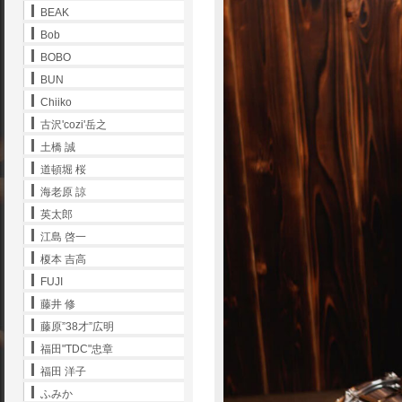
BEAK
Bob
BOBO
BUN
Chiiko
古沢'cozi'岳之
土橋 誠
道頓堀 桜
海老原 諒
英太郎
江島 啓一
榎本 吉高
FUJI
藤井 修
藤原”38才”広明
福田"TDC"忠章
福田 洋子
ふみか