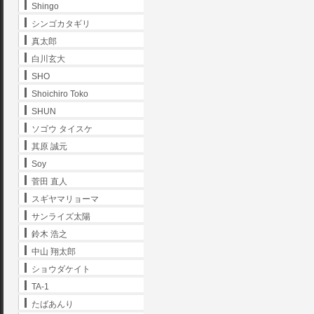
Shingo
シンゴカタギリ
真太郎
白川玄大
SHO
Shoichiro Toko
SHUN
ソゴウ タイスケ
其原 誠元
Soy
菅田 直人
スギヤマリョーマ
サンライズ太陽
鈴木 浩之
中山 翔太郎
ショウダケイト
TA-1
たばあんり