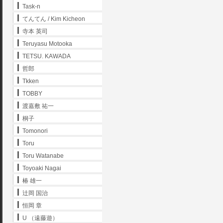
Task-n
てんてん / Kim Kicheon
寺本 英司
Teruyasu Motooka
TETSU. KAWADA
哲郎
Tkken
TOBBY
渡嘉敷 祐一
桐子
Tomonori
Toru
Toru Watanabe
Toyoaki Nagai
椿 雄一
辻岡 国治
恒岡 章
U （遠藤遊）