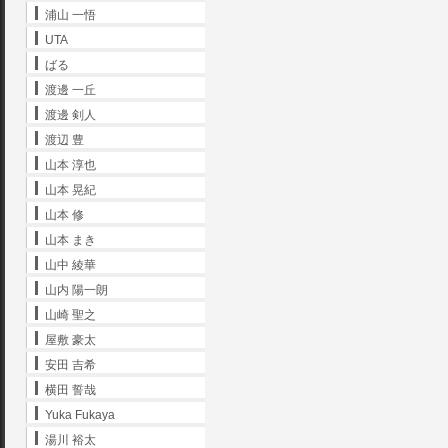
浦山 一悟
UTA
ばる
渡邊 一丘
渡邊 剣人
渡辺 豊
山本 淳也
山本 晃紀
山本 修
山本 まき
山中 綾華
山内 陽一朗
山崎 聖之
屋敷 豪太
安田 吉希
横田 誓哉
Yuka Fukaya
湯川 裕太