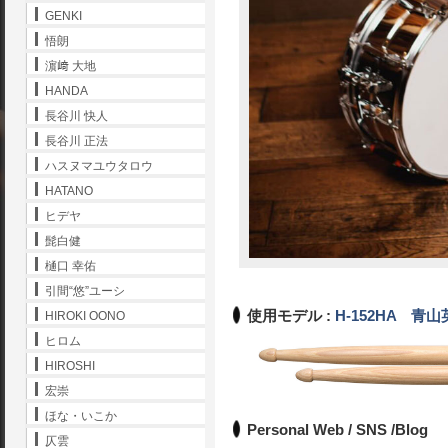
GENKI
悟朗
濵﨑 大地
HANDA
長谷川 快人
長谷川 正法
ハスヌマユウタロウ
HATANO
ヒデヤ
髭白健
樋口 幸佑
引間“悠”ユーシ
使用モデル :
H-152HA 青
HIROKI OONO
ヒロム
HIROSHI
宏崇
ほな・いこか
Personal Web / SNS /Blog
仄雲