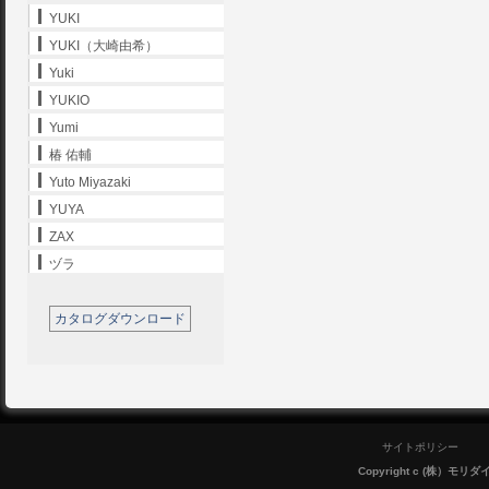
YUKI
YUKI（大崎由希）
Yuki
YUKIO
Yumi
椿 佑輔
Yuto Miyazaki
YUYA
ZAX
ヅラ
カタログダウンロード
サイトポリシー
Copyright c (株）モリダイラ