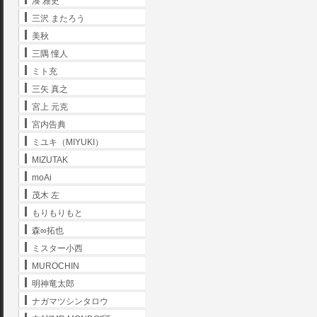
湊 雅史
三沢 またろう
美秋
三隅 憧人
ミト充
三矢 真之
宮上 元克
宮内告典
ミユキ（MIYUKI）
MIZUTAK
moAi
茂木 左
もりもりもと
森∞拓也
ミスター小西
MUROCHIN
明神竜太郎
ナガマツシンタロウ