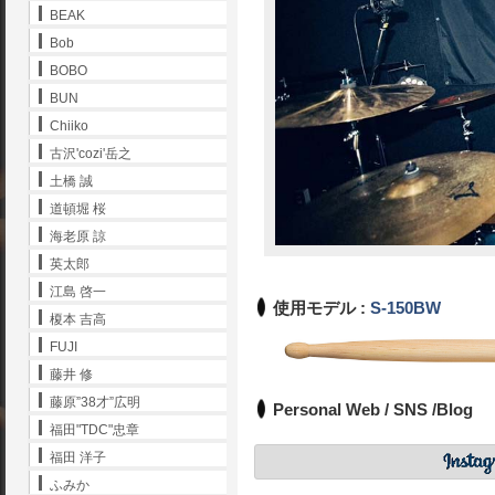
BEAK
Bob
BOBO
BUN
Chiiko
古沢'cozi'岳之
土橋 誠
道頓堀 桜
海老原 諒
英太郎
江島 啓一
使用モデル :
S-150BW
榎本 吉高
FUJI
藤井 修
藤原”38才”広明
Personal Web / SNS /Blog
福田"TDC"忠章
福田 洋子
ふみか