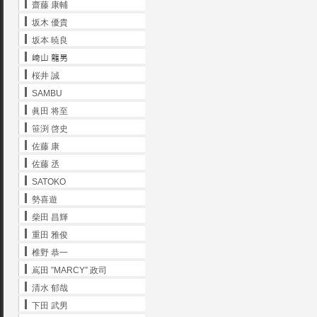
齋藤 康輔
坂木 優貴
坂本 暁良
﨑山 龍男
桜井 誠
SAMBU
眞田 将至
笹渕 啓史
佐藤 康
佐藤 丞
SATOKO
勢喜遊
柴田 昌輝
重田 雅俊
椎野 恭一
嶌田 ”MARCY” 政司
清水 郁哉
下田 武男