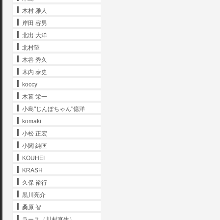
木村 雅人
岸田 容男
北出 大洋
北村望
木谷 秀久
木内 泰史
koccy
木暮 栄一
小島"じんぼちゃん"億洋
komaki
小松 正宏
小関 純匡
KOUHEI
KRASH
久保 裕行
黒川亮介
桑原 智
ラース（川村直生）