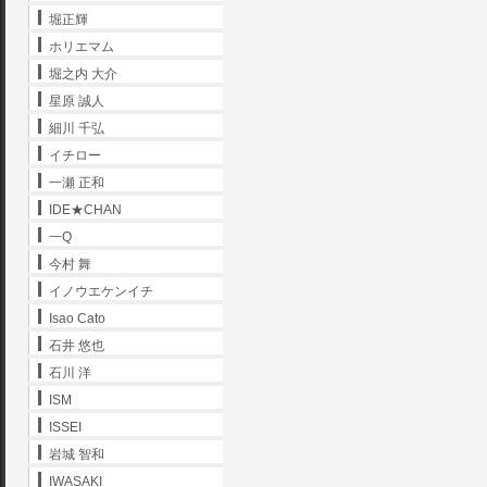
堀正輝
ホリエマム
堀之内 大介
星原 誠人
細川 千弘
イチロー
一瀬 正和
IDE★CHAN
一Q
今村 舞
イノウエケンイチ
Isao Cato
石井 悠也
石川 洋
ISM
ISSEI
岩城 智和
IWASAKI