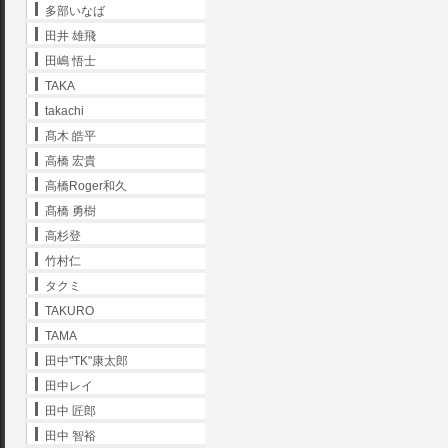
多部いなば
田井 雄飛
田嶋 悟士
TAKA
takachi
髙木 皓平
高橋 宏貴
高橋Roger和久
髙橋 勇樹
高杉登
竹村仁
タクミ
TAKURO
TAMA
田中"TK"康太郎
田中レイ
田中 匠郎
田中 智裕