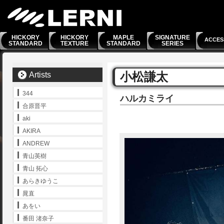
HICKORY
HICKORY
MAPLE
SIGNATURE
ACCES
STANDARD
TEXTURE
STANDARD
SERIES
小松謙太
Artists
344
ハルカミライ
合原晋平
aki
AKIRA
ANDREW
青山英樹
青山 拓心
あらきゆうこ
晁直
あをい
番田 渚奈子