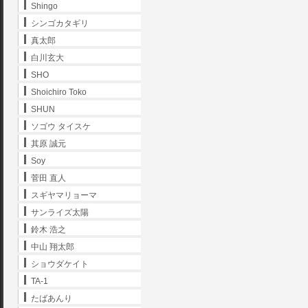
Shingo
シンゴカタギリ
真太郎
白川玄大
SHO
Shoichiro Toko
SHUN
ソゴウ タイスケ
其原 誠元
Soy
菅田 直人
スギヤマリョーマ
サンライズ太陽
鈴木 浩之
中山 翔太郎
ショウダケイト
TA-1
たばあんり