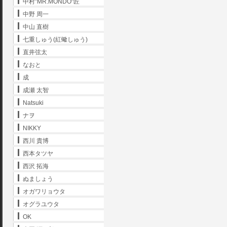
中村"MR.MONDO"匠
中野 周一
中山 直樹
七重しゅう(紅蠍しゅう)
直井弦太
なおと
成
成瀬 太智
Natsuki
ナヲ
NIKKY
西川 貴博
西本タツヤ
西沢 拓海
ぬましょう
オガワリョウタ
オグラユウタ
OK