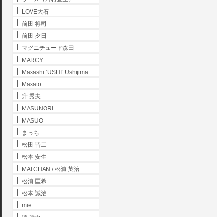
LOVE大石
前田 将司
前田 夕日
マグニチュード森田
MARCY
Masashi “USHI” Ushijima
Masato
升 秀夫
MASUNORI
MASUO
まっち
松田 晋二
松本 安生
MATCHAN / 松浦 英治
松浦 匡希
松本 誠治
mie