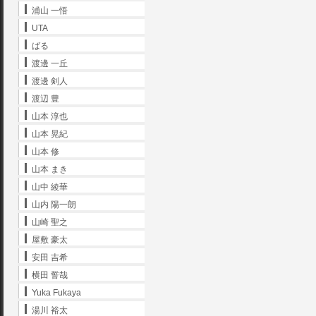
浦山 一悟
UTA
ばる
渡邊 一丘
渡邊 剣人
渡辺 豊
山本 淳也
山本 晃紀
山本 修
山本 まき
山中 綾華
山内 陽一朗
山崎 聖之
屋敷 豪太
安田 吉希
横田 誓哉
Yuka Fukaya
湯川 裕太