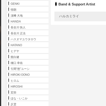
Band & Support Artist
GENKI
悟朗
濵﨑 大地
ハルカミライ
HANDA
長谷川 快人
長谷川 正法
ハスヌマユウタロウ
HATANO
ヒデヤ
髭白健
樋口 幸佑
引間“悠”ユーシ
HIROKI OONO
ヒロム
HIROSHI
宏崇
ほな・いこか
仄雲