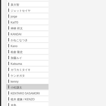
泉大智
ジェットセイヤ
jorge
KaIT0
神林 祥太
KANDAI
かねこなつき
Kano
柏倉 隆史
加藤ルイ
Katsuma
カワカミタイキ
ケンオガタ
kenny
小松謙太
KENTARO SASAMORI
植木 建象 / KENZO
木島