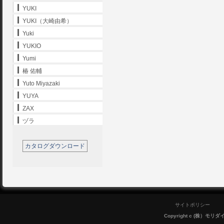
YUKI
YUKI（大崎由希）
Yuki
YUKIO
Yumi
椿 佑輔
Yuto Miyazaki
YUYA
ZAX
ヅラ
カタログダウンロード
サイトポリシー
Copyright c (株）モリダイラ