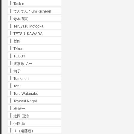
Task-n
てんてん / Kim Kicheon
寺本 英司
Teruyasu Motooka
TETSU. KAWADA
哲郎
Tkken
TOBBY
渡嘉敷 祐一
桐子
Tomonori
Toru
Toru Watanabe
Toyoaki Nagai
椿 雄一
辻岡 国治
恒岡 章
U （遠藤遊）