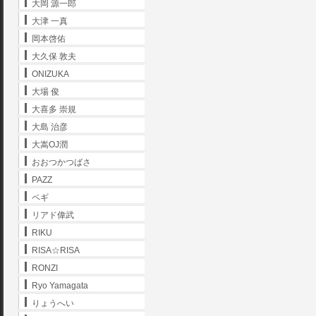
大岡 源一郎
大津 一真
岡本啓佑
大久保 敦夫
ONIZUKA
大場 俊
大喜多 崇規
大島 治彦
大嵩OJ潤
おおつかつばさ
PAZZ
ペギ
リアド偉武
RIKU
RISA☆RISA
RONZI
Ryo Yamagata
りょうへい