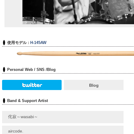
使用モデル :
H-145AW
Personal Web / SNS /Blog
Blog
Band & Support Artist
侘寂～wasabi～
aircode.