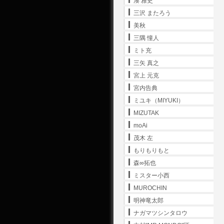
湊 雅史
三沢 またろう
美秋
三隅 憧人
ミト充
三矢 真之
宮上 元克
宮内告典
ミユキ（MIYUKI）
MIZUTAK
moAi
茂木 左
もりもりもと
森∞拓也
ミスター小西
MUROCHIN
明神竜太郎
ナガマツシンタロウ