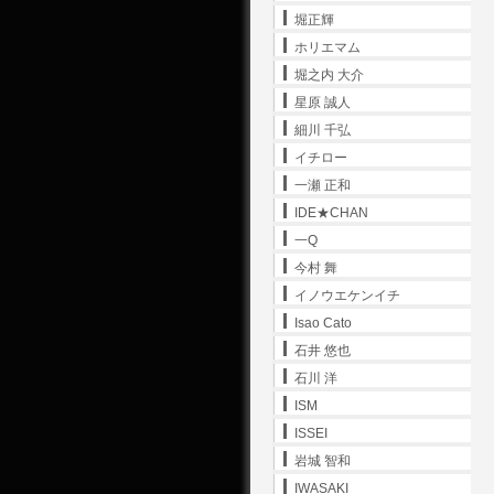
堀正輝
ホリエマム
堀之内 大介
星原 誠人
細川 千弘
イチロー
一瀬 正和
IDE★CHAN
一Q
今村 舞
イノウエケンイチ
Isao Cato
石井 悠也
石川 洋
ISM
ISSEI
岩城 智和
IWASAKI