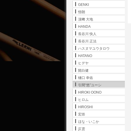
GENKI
悟朗
濵﨑 大地
HANDA
長谷川 快人
長谷川 正法
ハスヌマユウタロウ
HATANO
ヒデヤ
髭白健
樋口 幸佑
引間“悠”ユーシ
HIROKI OONO
ヒロム
HIROSHI
宏崇
ほな・いこか
仄雲