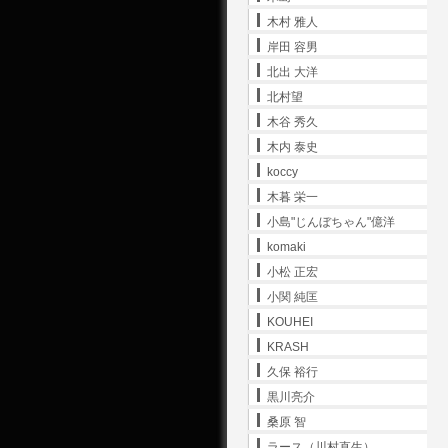
木村 雅人
岸田 容男
北出 大洋
北村望
木谷 秀久
木内 泰史
koccy
木暮 栄一
小島"じんぼちゃん"億洋
komaki
小松 正宏
小関 純匡
KOUHEI
KRASH
久保 裕行
黒川亮介
桑原 智
ラース（川村直生）