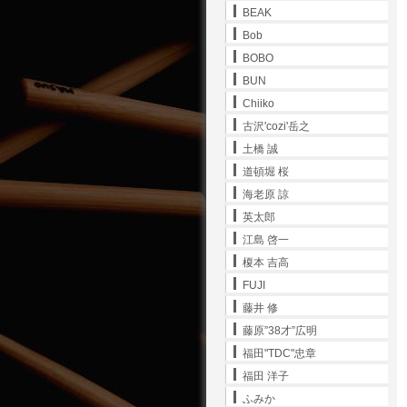
BEAK
Bob
BOBO
BUN
Chiiko
古沢'cozi'岳之
土橋 誠
道頓堀 桜
海老原 諒
英太郎
江島 啓一
榎本 吉高
FUJI
藤井 修
藤原”38才”広明
福田"TDC"忠章
福田 洋子
ふみか