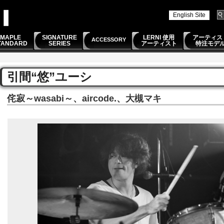
English Site
MAPLE
SIGNATURE
LERNI 使用
アーティス
ACCESSORY
TANDARD
SERIES
アーティスト
特注モデ
引間“悠”ユーシ
侘寂～wasabi～、aircode.、大槻マキ