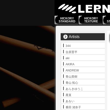
HICKORY
HICKORY
STANDARD
TEXTURE
S
Artists
344
合原晋平
aki
AKIRA
ANDREW
青山英樹
青山 拓心
あらきゆうこ
晁直
あをい
番田 渚奈子