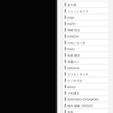
泉大智
ジェットセイヤ
jorge
KaIT0
神林 祥太
KANDAI
かねこなつき
Kano
柏倉 隆史
加藤ルイ
Katsuma
カワカミタイキ
ケンオガタ
kenny
小松謙太
KENTARO SASAMORI
植木 建象 / KENZO
木島