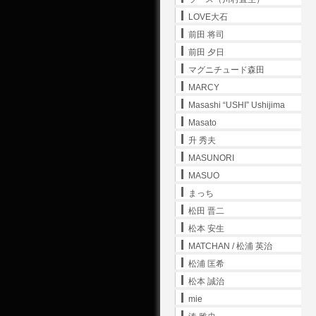
LOVE大石
前田 将司
前田 夕日
マグニチュード森田
MARCY
Masashi “USHI” Ushijima
Masato
升 秀夫
MASUNORI
MASUO
まっち
松田 晋二
松本 安生
MATCHAN / 松浦 英治
松浦 匡希
松本 誠治
mie