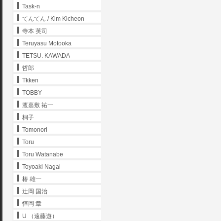
Task-n
てんてん / Kim Kicheon
寺本 英司
Teruyasu Motooka
TETSU. KAWADA
哲郎
Tkken
TOBBY
渡嘉敷 祐一
桐子
Tomonori
Toru
Toru Watanabe
Toyoaki Nagai
椿 雄一
辻岡 国治
恒岡 章
U （遠藤遊）