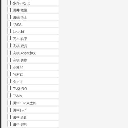
多部いなば
田井 雄飛
田嶋 悟士
TAKA
takachi
髙木 皓平
高橋 宏貴
高橋Roger和久
髙橋 勇樹
高杉登
竹村仁
タクミ
TAKURO
TAMA
田中"TK"康太郎
田中レイ
田中 匠郎
田中 智裕