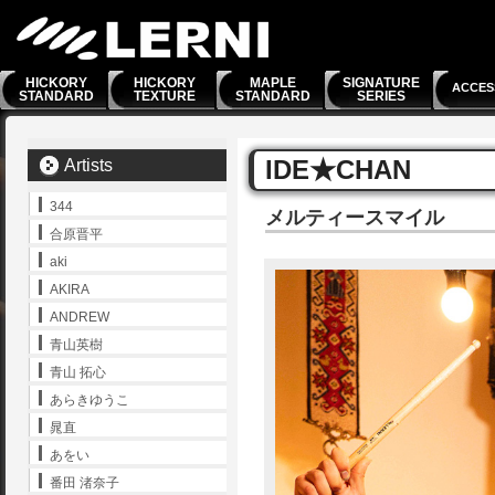
HICKORY
HICKORY
MAPLE
SIGNATURE
ACCES
STANDARD
TEXTURE
STANDARD
SERIES
IDE★CHAN
Artists
344
メルティースマイル
合原晋平
aki
AKIRA
ANDREW
青山英樹
青山 拓心
あらきゆうこ
晁直
あをい
番田 渚奈子