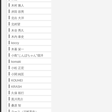
木村 雅人
岸田 容男
北出 大洋
北村望
木谷 秀久
木内 泰史
koccy
木暮 栄一
小島"じんぼちゃん"億洋
komaki
小松 正宏
小関 純匡
KOUHEI
KRASH
久保 裕行
黒川亮介
桑原 智
ラース（川村直生）