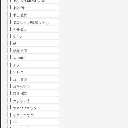
中村"MR.MONDO"匠
中野 周一
中山 直樹
七重しゅう(紅蠍しゅう)
直井弦太
なおと
成
成瀬 太智
Natsuki
ナヲ
NIKKY
西川 貴博
西本タツヤ
西沢 拓海
ぬましょう
オガワリョウタ
オグラユウタ
OK