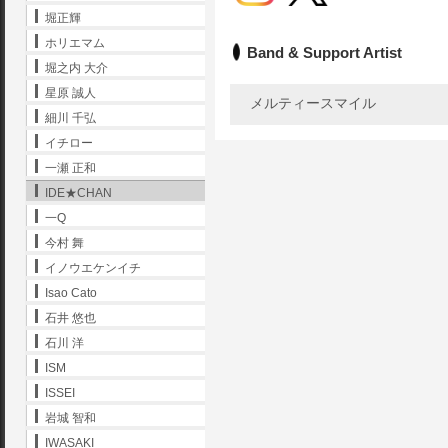
堀正輝
ホリエマム
Band & Support Artist
堀之内 大介
星原 誠人
メルティースマイル
細川 千弘
イチロー
一瀬 正和
IDE★CHAN
一Q
今村 舞
イノウエケンイチ
Isao Cato
石井 悠也
石川 洋
ISM
ISSEI
岩城 智和
IWASAKI