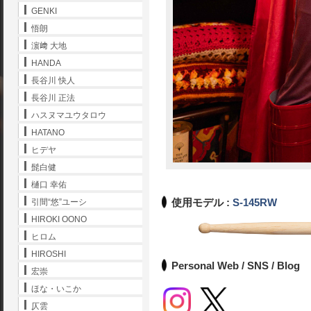
GENKI
悟朗
濵﨑 大地
HANDA
長谷川 快人
長谷川 正法
ハスヌマユウタロウ
HATANO
ヒデヤ
髭白健
樋口 幸佑
使用モデル :
S-145RW
引間“悠”ユーシ
HIROKI OONO
ヒロム
HIROSHI
Personal Web / SNS / Blog
宏崇
ほな・いこか
仄雲