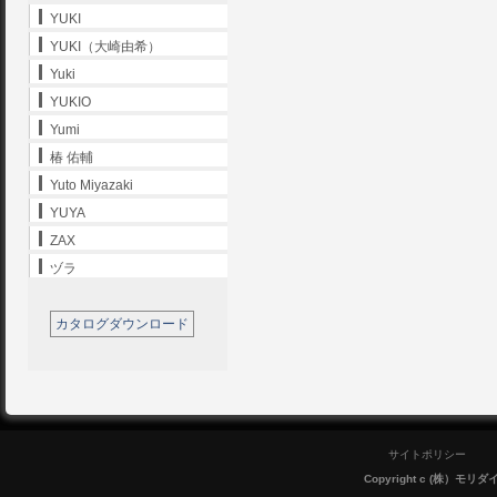
YUKI
YUKI（大崎由希）
Yuki
YUKIO
Yumi
椿 佑輔
Yuto Miyazaki
YUYA
ZAX
ヅラ
カタログダウンロード
サイトポリシー
Copyright c (株）モリダイラ