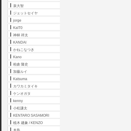
泉大智
ジェットセイヤ
jorge
KaIT0
神林 祥太
KANDAI
かねこなつき
Kano
柏倉 隆史
加藤ルイ
Katsuma
カワカミタイキ
ケンオガタ
kenny
小松謙太
KENTARO SASAMORI
植木 建象 / KENZO
木島