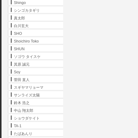
Shingo
シンゴカタギリ
真太郎
白川玄大
SHO
Shoichiro Toko
SHUN
ソゴウ タイスケ
其原 誠元
Soy
菅田 直人
スギヤマリョーマ
サンライズ太陽
鈴木 浩之
中山 翔太郎
ショウダケイト
TA-1
たばあんり