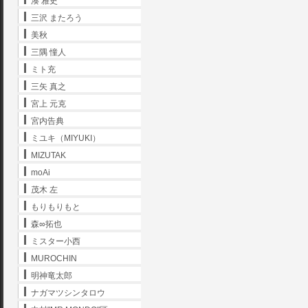
湊 雅史
三沢 またろう
美秋
三隅 憧人
ミト充
三矢 真之
宮上 元克
宮内告典
ミユキ（MIYUKI）
MIZUTAK
moAi
茂木 左
もりもりもと
森∞拓也
ミスター小西
MUROCHIN
明神竜太郎
ナガマツシンタロウ