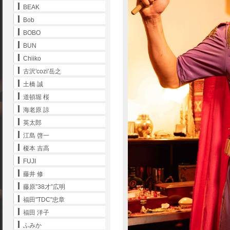
BEAK
Bob
BOBO
BUN
Chiiko
古沢'cozi'岳之
土橋 誠
道頓堀 桜
海老原 諒
英太郎
江島 啓一
榎本 吉高
FUJI
藤井 修
藤原”38才”広明
福田"TDC"忠章
福田 洋子
ふみか