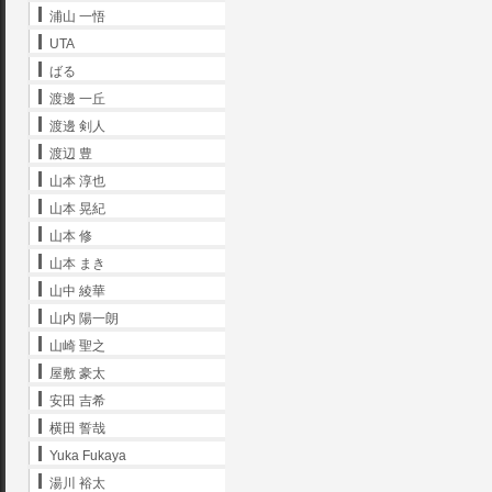
浦山 一悟
UTA
ばる
渡邊 一丘
渡邊 剣人
渡辺 豊
山本 淳也
山本 晃紀
山本 修
山本 まき
山中 綾華
山内 陽一朗
山崎 聖之
屋敷 豪太
安田 吉希
横田 誓哉
Yuka Fukaya
湯川 裕太