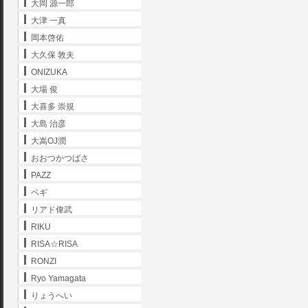
大岡 源一郎
大津 一真
岡本啓佑
大久保 敦夫
ONIZUKA
大場 俊
大喜多 崇規
大島 治彦
大嵩OJ潤
おおつかつばさ
PAZZ
ペギ
リアド偉武
RIKU
RISA☆RISA
RONZI
Ryo Yamagata
りょうへい