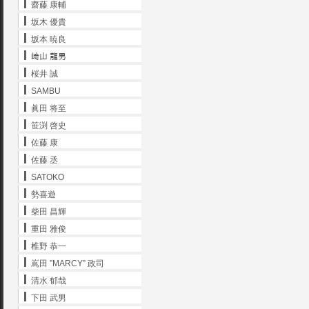
齋藤 康輔
坂木 優貴
坂本 暁良
﨑山 龍男
桜井 誠
SAMBU
眞田 将至
笹渕 啓史
佐藤 康
佐藤 丞
SATOKO
勢喜遊
柴田 昌輝
重田 雅俊
椎野 恭一
嶌田 ”MARCY” 政司
清水 郁哉
下田 武男