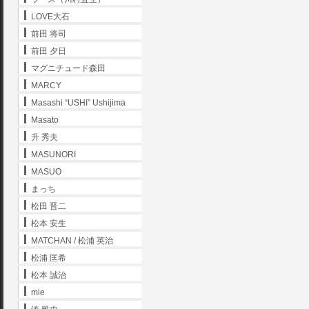
LOVE大石
前田 将司
前田 夕日
マグニチュード森田
MARCY
Masashi “USHI” Ushijima
Masato
升 秀夫
MASUNORI
MASUO
まっち
松田 晋二
松本 安生
MATCHAN / 松浦 英治
松浦 匡希
松本 誠治
mie