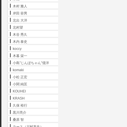
木村 雅人
岸田 容男
北出 大洋
北村望
木谷 秀久
木内 泰史
koccy
木暮 栄一
小島"じんぼちゃん"億洋
komaki
小松 正宏
小関 純匡
KOUHEI
KRASH
久保 裕行
黒川亮介
桑原 智
ラース（川村直生）