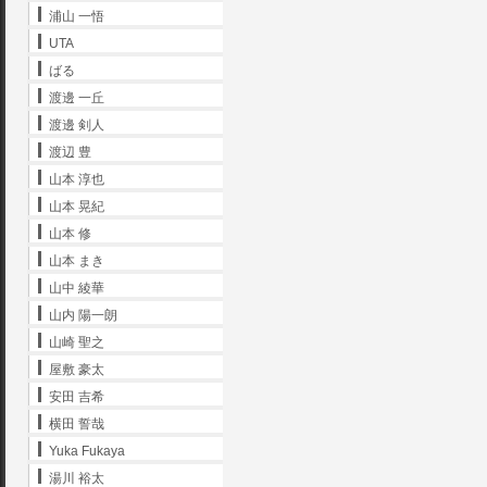
浦山 一悟
UTA
ばる
渡邊 一丘
渡邊 剣人
渡辺 豊
山本 淳也
山本 晃紀
山本 修
山本 まき
山中 綾華
山内 陽一朗
山崎 聖之
屋敷 豪太
安田 吉希
横田 誓哉
Yuka Fukaya
湯川 裕太