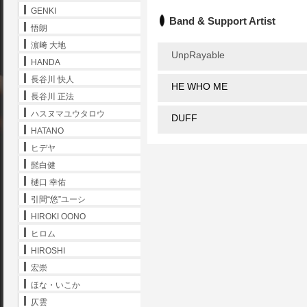
GENKI
Band & Support Artist
悟朗
濵﨑 大地
UnpRayable
HANDA
長谷川 快人
HE WHO ME
長谷川 正法
ハスヌマユウタロウ
DUFF
HATANO
ヒデヤ
髭白健
樋口 幸佑
引間“悠”ユーシ
HIROKI OONO
ヒロム
HIROSHI
宏崇
ほな・いこか
仄雲