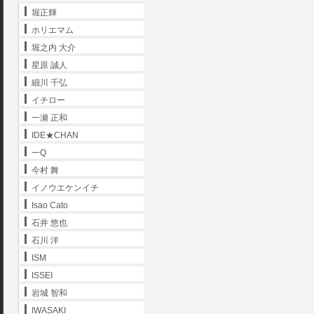
堀正輝
ホリエマム
堀之内 大介
星原 誠人
細川 千弘
イチロー
一瀬 正和
IDE★CHAN
一Q
今村 舞
イノウエケンイチ
Isao Cato
石井 悠也
石川 洋
ISM
ISSEI
岩城 智和
IWASAKI