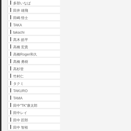
多部いなば
田井 雄飛
田嶋 悟士
TAKA
takachi
髙木 皓平
高橋 宏貴
高橋Roger和久
髙橋 勇樹
高杉登
竹村仁
タクミ
TAKURO
TAMA
田中"TK"康太郎
田中レイ
田中 匠郎
田中 智裕