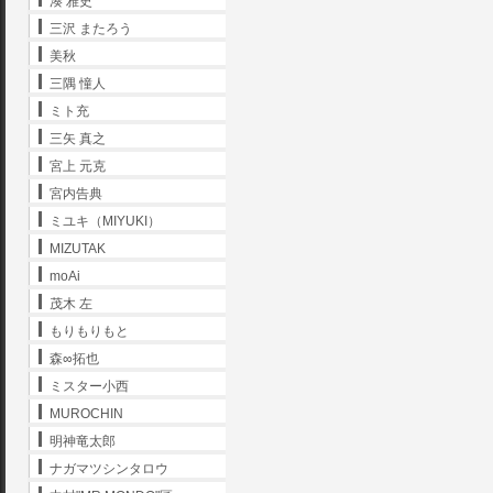
湊 雅史
三沢 またろう
美秋
三隅 憧人
ミト充
三矢 真之
宮上 元克
宮内告典
ミユキ（MIYUKI）
MIZUTAK
moAi
茂木 左
もりもりもと
森∞拓也
ミスター小西
MUROCHIN
明神竜太郎
ナガマツシンタロウ