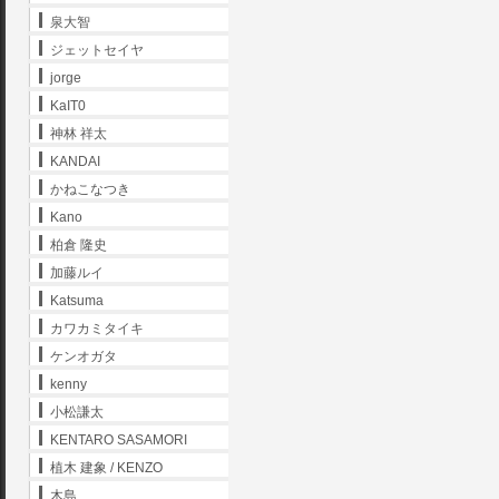
泉大智
ジェットセイヤ
jorge
KaIT0
神林 祥太
KANDAI
かねこなつき
Kano
柏倉 隆史
加藤ルイ
Katsuma
カワカミタイキ
ケンオガタ
kenny
小松謙太
KENTARO SASAMORI
植木 建象 / KENZO
木島