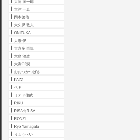
大岡 源一郎
大津 一真
岡本啓佑
大久保 敦夫
ONIZUKA
大場 俊
大喜多 崇規
大島 治彦
大嵩OJ潤
おおつかつばさ
PAZZ
ペギ
リアド偉武
RIKU
RISA☆RISA
RONZI
Ryo Yamagata
りょうへい