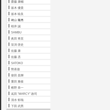
齋藤 康輔
坂木 優貴
坂本 暁良
﨑山 龍男
桜井 誠
SAMBU
眞田 将至
笹渕 啓史
佐藤 康
佐藤 丞
SATOKO
勢喜遊
柴田 昌輝
重田 雅俊
椎野 恭一
嶌田 ”MARCY” 政司
清水 郁哉
下田 武男