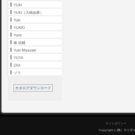
YUKI
YUKI（大崎由希）
Yuki
YUKIO
Yumi
椿 佑輔
Yuto Miyazaki
YUYA
ZAX
ヅラ
カタログダウンロード
サイトポリシー
Copyright c (株）モリダイラ