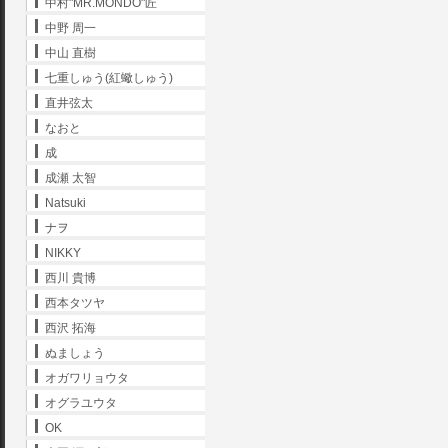
中村"MR.MONDO"匠
中野 周一
中山 直樹
七重しゅう(紅蠍しゅう)
直井弦太
なおと
成
成瀬 太智
Natsuki
ナヲ
NIKKY
西川 貴博
西本タツヤ
西沢 拓海
ぬましょう
オガワリョウタ
オグラユウタ
OK