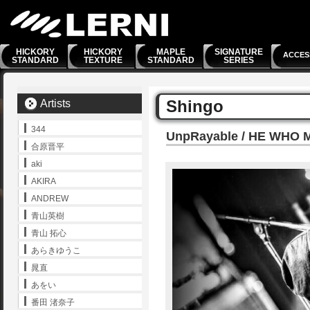
HICKORY
HICKORY
MAPLE
SIGNATURE
ACCES
STANDARD
TEXTURE
STANDARD
SERIES
Shingo
Artists
344
UnpRayable / HE WHO 
合原晋平
aki
AKIRA
ANDREW
青山英樹
青山 拓心
あらきゆうこ
晁直
あをい
番田 渚奈子