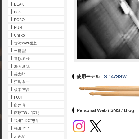
BEAK
Bob
BOBO
BUN
Chiiko
古沢'cozi'岳之
土橋 誠
道頓堀 桜
海老原 諒
英太郎
使用モデル :
S-147SSW
江島 啓一
榎本 吉高
FUJI
藤井 修
Personal Web / SNS / Blog
藤原”38才”広明
福田"TDC"忠章
福田 洋子
ふみか