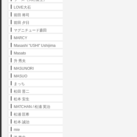
LOVE大石
前田 将司
前田 夕日
マグニチュード森田
MARCY
Masashi “USHI” Ushijima
Masato
升 秀夫
MASUNORI
MASUO
まっち
松田 晋二
松本 安生
MATCHAN / 松浦 英治
松浦 匡希
松本 誠治
mie