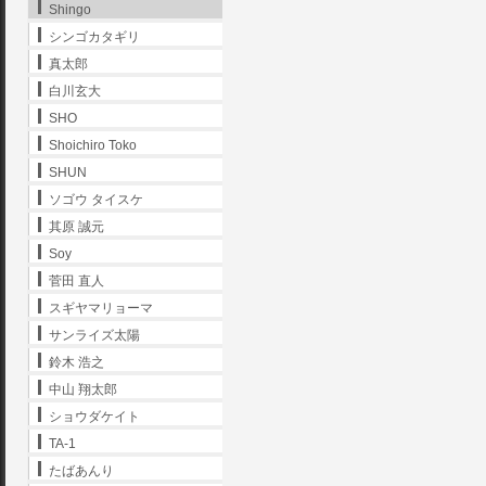
Shingo
シンゴカタギリ
真太郎
白川玄大
SHO
Shoichiro Toko
SHUN
ソゴウ タイスケ
其原 誠元
Soy
菅田 直人
スギヤマリョーマ
サンライズ太陽
鈴木 浩之
中山 翔太郎
ショウダケイト
TA-1
たばあんり