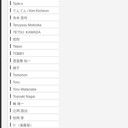
Task-n
てんてん / Kim Kicheon
寺本 英司
Teruyasu Motooka
TETSU. KAWADA
哲郎
Tkken
TOBBY
渡嘉敷 祐一
桐子
Tomonori
Toru
Toru Watanabe
Toyoaki Nagai
椿 雄一
辻岡 国治
恒岡 章
U （遠藤遊）