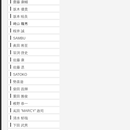
齋藤 康輔
坂木 優貴
坂本 暁良
﨑山 龍男
桜井 誠
SAMBU
眞田 将至
笹渕 啓史
佐藤 康
佐藤 丞
SATOKO
勢喜遊
柴田 昌輝
重田 雅俊
椎野 恭一
嶌田 ”MARCY” 政司
清水 郁哉
下田 武男