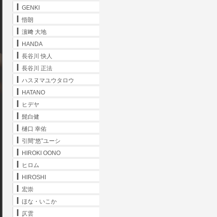
GENKI
悟朗
濵﨑 大地
HANDA
長谷川 快人
長谷川 正法
ハスヌマユウタロウ
HATANO
ヒデヤ
髭白健
樋口 幸佑
引間“悠”ユーシ
HIROKI OONO
ヒロム
HIROSHI
宏崇
ほな・いこか
仄雲