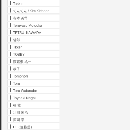
Task-n
てんてん / Kim Kicheon
寺本 英司
Teruyasu Motooka
TETSU. KAWADA
哲郎
Tkken
TOBBY
渡嘉敷 祐一
桐子
Tomonori
Toru
Toru Watanabe
Toyoaki Nagai
椿 雄一
辻岡 国治
恒岡 章
U （遠藤遊）