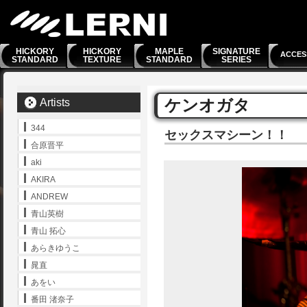
HICKORY
HICKORY
MAPLE
SIGNATURE
ACCES
STANDARD
TEXTURE
STANDARD
SERIES
ケンオガタ
Artists
344
セックスマシーン！！
合原晋平
aki
AKIRA
ANDREW
青山英樹
青山 拓心
あらきゆうこ
晁直
あをい
番田 渚奈子