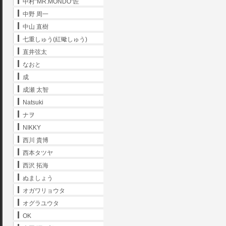
中村"MR.MONDO"匠
中野 周一
中山 直樹
七重しゅう(紅蠍しゅう)
直井弦太
なおと
成
成瀬 太智
Natsuki
ナヲ
NIKKY
西川 貴博
西本タツヤ
西沢 拓海
ぬましょう
オガワリョウタ
オグラユウタ
OK