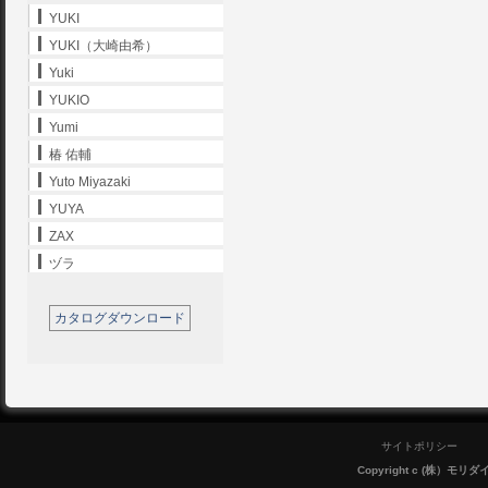
YUKI
YUKI（大崎由希）
Yuki
YUKIO
Yumi
椿 佑輔
Yuto Miyazaki
YUYA
ZAX
ヅラ
カタログダウンロード
サイトポリシー
Copyright c (株）モリダイラ