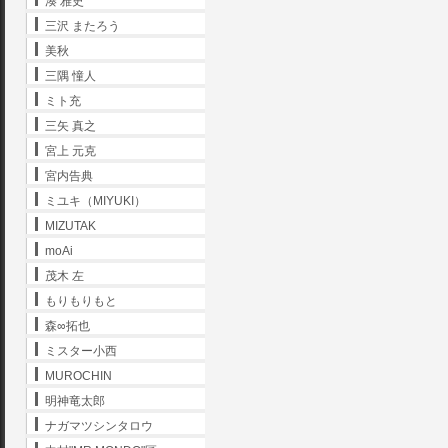
湊 雅史
三沢 またろう
美秋
三隅 憧人
ミト充
三矢 真之
宮上 元克
宮内告典
ミユキ（MIYUKI）
MIZUTAK
moAi
茂木 左
もりもりもと
森∞拓也
ミスター小西
MUROCHIN
明神竜太郎
ナガマツシンタロウ