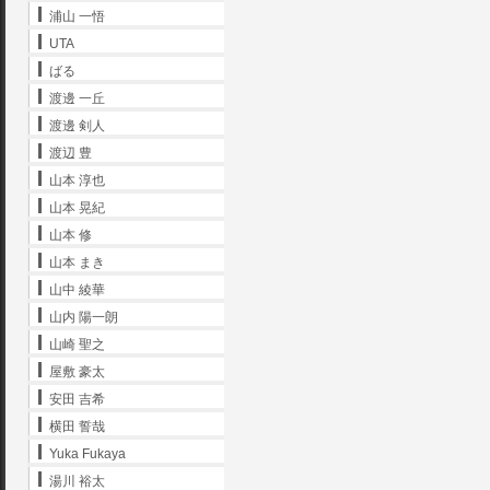
浦山 一悟
UTA
ばる
渡邊 一丘
渡邊 剣人
渡辺 豊
山本 淳也
山本 晃紀
山本 修
山本 まき
山中 綾華
山内 陽一朗
山崎 聖之
屋敷 豪太
安田 吉希
横田 誓哉
Yuka Fukaya
湯川 裕太