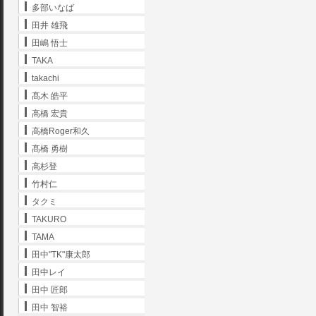
多部いなば
田井 雄飛
田嶋 悟士
TAKA
takachi
髙木 皓平
高橋 宏貴
高橋Roger和久
髙橋 勇樹
高杉登
竹村仁
タクミ
TAKURO
TAMA
田中"TK"康太郎
田中レイ
田中 匠郎
田中 智裕