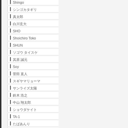
Shingo
シンゴカタギリ
真太郎
白川玄大
SHO
Shoichiro Toko
SHUN
ソゴウ タイスケ
其原 誠元
Soy
菅田 直人
スギヤマリョーマ
サンライズ太陽
鈴木 浩之
中山 翔太郎
ショウダケイト
TA-1
たばあんり