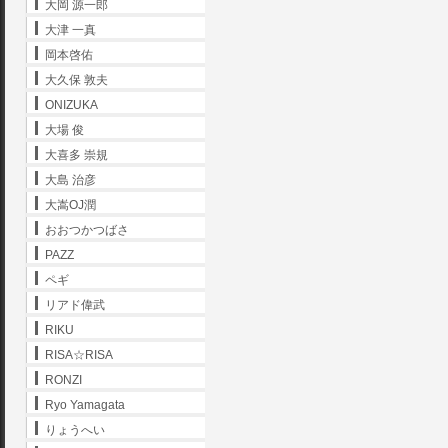
大岡 源一郎
大津 一真
岡本啓佑
大久保 敦夫
ONIZUKA
大場 俊
大喜多 崇規
大島 治彦
大嵩OJ潤
おおつかつばさ
PAZZ
ペギ
リアド偉武
RIKU
RISA☆RISA
RONZI
Ryo Yamagata
りょうへい