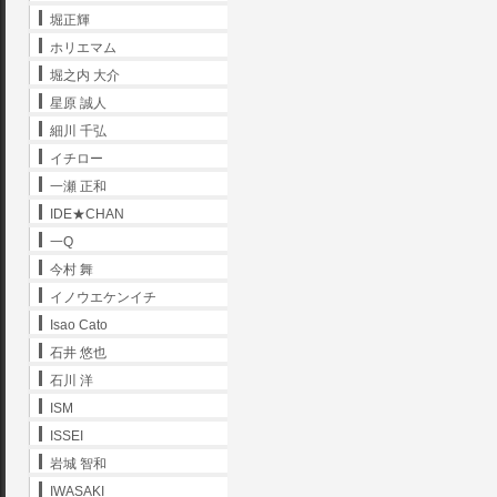
堀正輝
ホリエマム
堀之内 大介
星原 誠人
細川 千弘
イチロー
一瀬 正和
IDE★CHAN
一Q
今村 舞
イノウエケンイチ
Isao Cato
石井 悠也
石川 洋
ISM
ISSEI
岩城 智和
IWASAKI