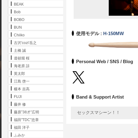
BEAK
Bob
BOBO
BUN
使用モデル :
H-150MW
Chiiko
古沢'cozi'岳之
土橋 誠
道頓堀 桜
Personal Web / SNS / Blog
海老原 諒
英太郎
江島 啓一
榎本 吉高
Band & Support Artist
FUJI
藤井 修
セックスマシーン！！
藤原”38才”広明
福田"TDC"忠章
福田 洋子
ふみか