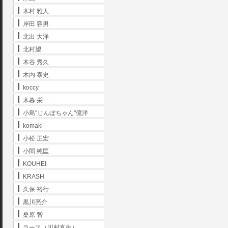
木村 雅人
岸田 容男
北出 大洋
北村望
木谷 秀久
木内 泰史
koccy
木暮 栄一
小島"じんぼちゃん"億洋
komaki
小松 正宏
小関 純匡
KOUHEI
KRASH
久保 裕行
黒川亮介
桑原 智
ラース（川村直生）