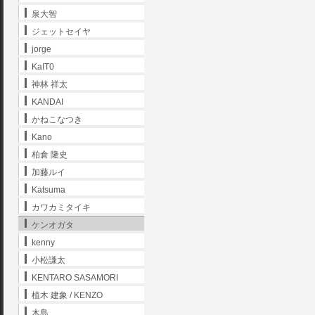
泉大智
ジェットセイヤ
jorge
KaIT0
神林 祥太
KANDAI
かねこなつき
Kano
柏倉 隆史
加藤ルイ
Katsuma
カワカミタイキ
ケンオガタ
kenny
小松謙太
KENTARO SASAMORI
植木 建象 / KENZO
木島