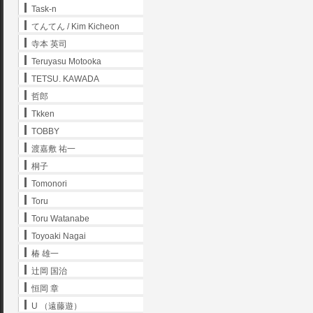
Task-n
てんてん / Kim Kicheon
寺本 英司
Teruyasu Motooka
TETSU. KAWADA
哲郎
Tkken
TOBBY
渡嘉敷 祐一
桐子
Tomonori
Toru
Toru Watanabe
Toyoaki Nagai
椿 雄一
辻岡 国治
恒岡 章
U （遠藤遊）