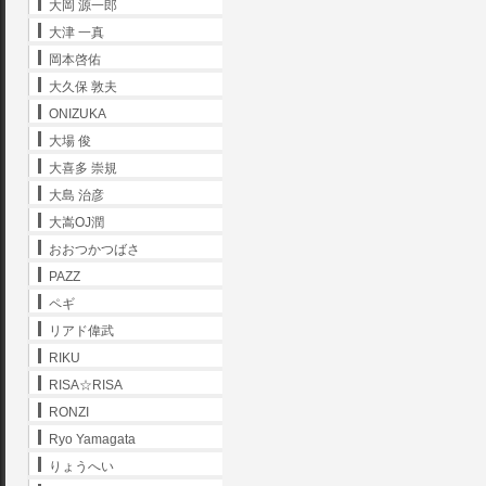
大岡 源一郎
大津 一真
岡本啓佑
大久保 敦夫
ONIZUKA
大場 俊
大喜多 崇規
大島 治彦
大嵩OJ潤
おおつかつばさ
PAZZ
ペギ
リアド偉武
RIKU
RISA☆RISA
RONZI
Ryo Yamagata
りょうへい