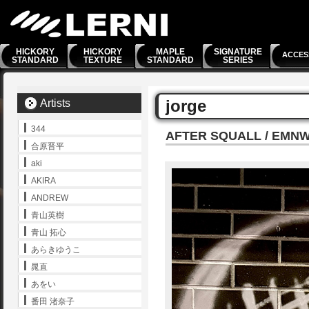
HICKORY
HICKORY
MAPLE
SIGNATURE
ACCES
STANDARD
TEXTURE
STANDARD
SERIES
jorge
Artists
344
AFTER SQUALL / EMN
合原晋平
aki
AKIRA
ANDREW
青山英樹
青山 拓心
あらきゆうこ
晁直
あをい
番田 渚奈子