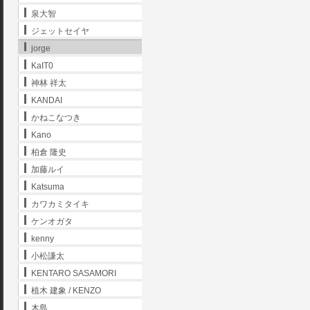
泉大智
ジェットセイヤ
jorge
KaIT0
神林 祥太
KANDAI
かねこなつき
Kano
柏倉 隆史
加藤ルイ
Katsuma
カワカミタイキ
ケンオガタ
kenny
小松謙太
KENTARO SASAMORI
植木 建象 / KENZO
木島