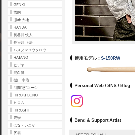
GENKI
悟朗
濵﨑 大地
HANDA
長谷川 快人
長谷川 正法
ハスヌマユウタロウ
使用モデル :
S-150RW
HATANO
ヒデヤ
髭白健
樋口 幸佑
Personal Web / SNS / Blog
引間“悠”ユーシ
HIROKI OONO
ヒロム
HIROSHI
宏崇
Band & Support Artist
ほな・いこか
仄雲
AFTER SQUALL