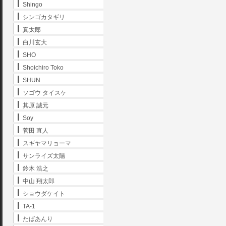
Shingo
シンゴカタギリ
真太郎
白川玄大
SHO
Shoichiro Toko
SHUN
ソゴウ タイスケ
其原 誠元
Soy
菅田 直人
スギヤマリョーマ
サンライズ太陽
鈴木 浩之
中山 翔太郎
ショウダケイト
TA-1
たばあんり