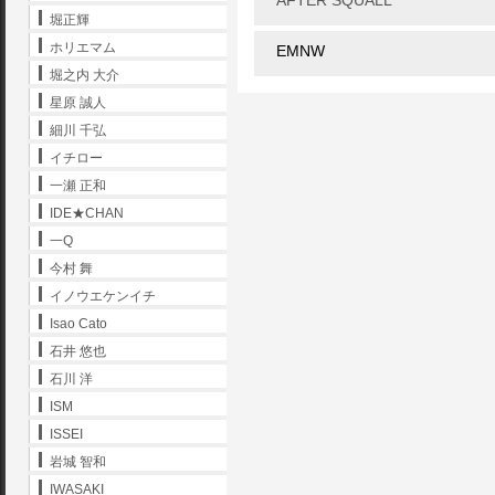
堀正輝
ホリエマム
EMNW
堀之内 大介
星原 誠人
細川 千弘
イチロー
一瀬 正和
IDE★CHAN
一Q
今村 舞
イノウエケンイチ
Isao Cato
石井 悠也
石川 洋
ISM
ISSEI
岩城 智和
IWASAKI