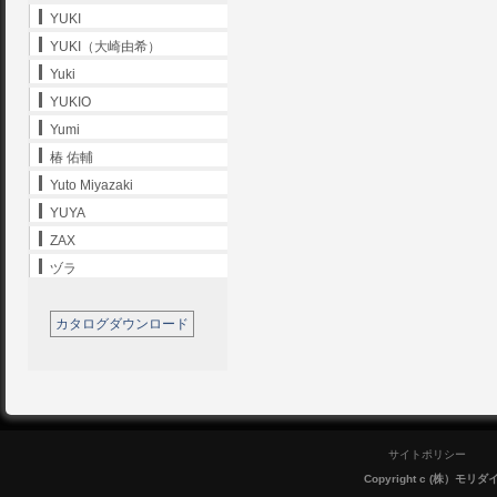
YUKI
YUKI（大崎由希）
Yuki
YUKIO
Yumi
椿 佑輔
Yuto Miyazaki
YUYA
ZAX
ヅラ
カタログダウンロード
サイトポリシー
Copyright c (株）モリダイラ