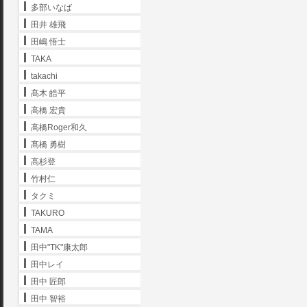
多部いなば
田井 雄飛
田嶋 悟士
TAKA
takachi
髙木 皓平
高橋 宏貴
高橋Roger和久
髙橋 勇樹
高杉登
竹村仁
タクミ
TAKURO
TAMA
田中"TK"康太郎
田中レイ
田中 匠郎
田中 智裕