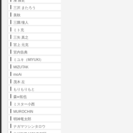
湊 雅史
三沢 またろう
美秋
三隅 憧人
ミト充
三矢 真之
宮上 元克
宮内告典
ミユキ（MIYUKI）
MIZUTAK
moAi
茂木 左
もりもりもと
森∞拓也
ミスター小西
MUROCHIN
明神竜太郎
ナガマツシンタロウ