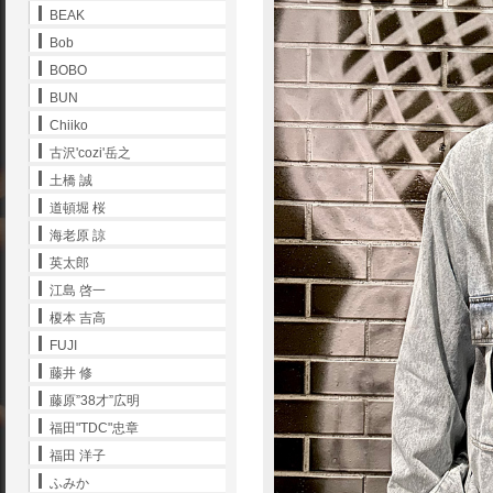
BEAK
Bob
BOBO
BUN
Chiiko
古沢'cozi'岳之
土橋 誠
道頓堀 桜
海老原 諒
英太郎
江島 啓一
榎本 吉高
FUJI
藤井 修
藤原”38才”広明
福田"TDC"忠章
福田 洋子
ふみか