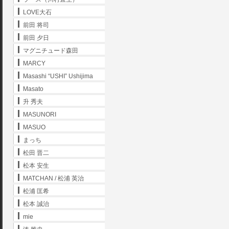
LOVE大石
前田 将司
前田 夕日
マグニチュード森田
MARCY
Masashi “USHI” Ushijima
Masato
升 秀夫
MASUNORI
MASUO
まっち
松田 晋二
松本 安生
MATCHAN / 松浦 英治
松浦 匡希
松本 誠治
mie