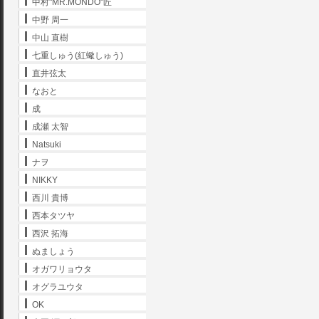
中村"MR.MONDO"匠
中野 周一
中山 直樹
七重しゅう(紅蠍しゅう)
直井弦太
なおと
成
成瀬 太智
Natsuki
ナヲ
NIKKY
西川 貴博
西本タツヤ
西沢 拓海
ぬましょう
オガワリョウタ
オグラユウタ
OK