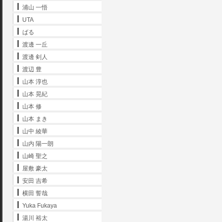
浦山 一悟
UTA
ばる
渡邊 一丘
渡邊 剣人
渡辺 豊
山本 淳也
山本 晃紀
山本 修
山本 まき
山中 綾華
山内 陽一朗
山崎 聖之
屋敷 豪太
安田 吉希
横田 誓哉
Yuka Fukaya
湯川 裕太