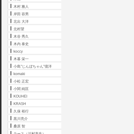
木村 雅人
岸田 容男
北出 大洋
北村望
木谷 秀久
木内 泰史
koccy
木暮 栄一
小島"じんぼちゃん"億洋
komaki
小松 正宏
小関 純匡
KOUHEI
KRASH
久保 裕行
黒川亮介
桑原 智
ラース（川村直生）