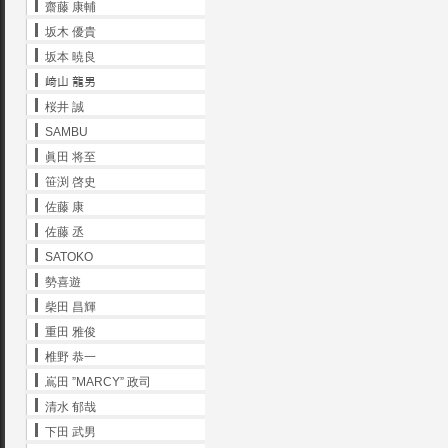
齋藤 康輔
坂木 優貴
坂本 暁良
﨑山 龍男
桜井 誠
SAMBU
眞田 将至
笹渕 啓史
佐藤 康
佐藤 丞
SATOKO
勢喜遊
柴田 昌輝
重田 雅俊
椎野 恭一
嶌田 ”MARCY” 政司
清水 郁哉
下田 武男