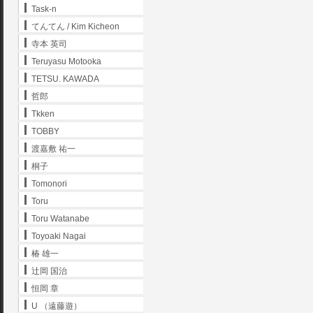
Task-n
てんてん / Kim Kicheon
寺本 英司
Teruyasu Motooka
TETSU. KAWADA
哲郎
Tkken
TOBBY
渡嘉敷 祐一
桐子
Tomonori
Toru
Toru Watanabe
Toyoaki Nagai
椿 雄一
辻岡 国治
恒岡 章
U （遠藤遊）