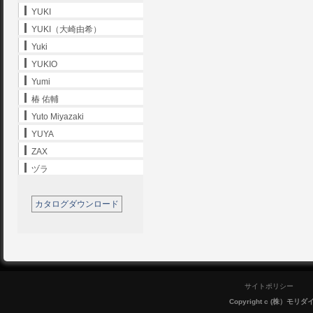
YUKI
YUKI（大崎由希）
Yuki
YUKIO
Yumi
椿 佑輔
Yuto Miyazaki
YUYA
ZAX
ヅラ
カタログダウンロード
サイトポリシー
Copyright c (株）モリダイラ