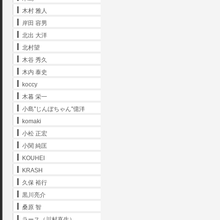
木村 雅人
岸田 容男
北出 大洋
北村望
木谷 秀久
木内 泰史
koccy
木暮 栄一
小島"じんぼちゃん"億洋
komaki
小松 正宏
小関 純匡
KOUHEI
KRASH
久保 裕行
黒川亮介
桑原 智
ラース（川村直生）