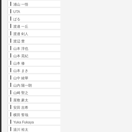
浦山 一悟
UTA
ばる
渡邊 一丘
渡邊 剣人
渡辺 豊
山本 淳也
山本 晃紀
山本 修
山本 まき
山中 綾華
山内 陽一朗
山崎 聖之
屋敷 豪太
安田 吉希
横田 誓哉
Yuka Fukaya
湯川 裕太