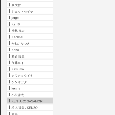
泉大智
ジェットセイヤ
jorge
KaIT0
神林 祥太
KANDAI
かねこなつき
Kano
柏倉 隆史
加藤ルイ
Katsuma
カワカミタイキ
ケンオガタ
kenny
小松謙太
KENTARO SASAMORI
植木 建象 / KENZO
木島