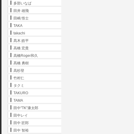
多部いなば
田井 雄飛
田嶋 悟士
TAKA
takachi
髙木 皓平
高橋 宏貴
高橋Roger和久
髙橋 勇樹
高杉登
竹村仁
タクミ
TAKURO
TAMA
田中"TK"康太郎
田中レイ
田中 匠郎
田中 智裕