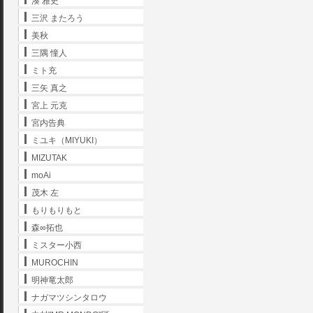
湊 雅史
三沢 またろう
美秋
三隅 憧人
ミト充
三矢 真之
宮上 元克
宮内告典
ミユキ（MIYUKI）
MIZUTAK
moAi
茂木 左
もりもりもと
森∞拓也
ミスター小西
MUROCHIN
明神竜太郎
ナガマツシンタロウ