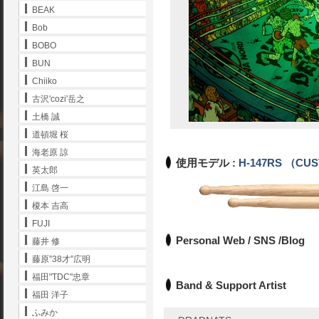
BEAK
Bob
BOBO
BUN
Chiiko
古沢'cozi'岳之
土橋 誠
道頓堀 桜
海老原 諒
使用モデル :
H-147RS
（CUS
英太郎
江島 啓一
榎本 吉高
FUJI
Personal Web / SNS /Blog
藤井 修
藤原”38才”広明
福田"TDC"忠章
Band & Support Artist
福田 洋子
ふみか