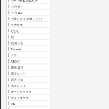
中村"MR.MONDO"匠
中野 周一
中山 直樹
七重しゅう(紅蠍しゅう)
直井弦太
なおと
成
成瀬 太智
Natsuki
ナヲ
NIKKY
西川 貴博
西本タツヤ
西沢 拓海
ぬましょう
オガワリョウタ
オグラユウタ
OK