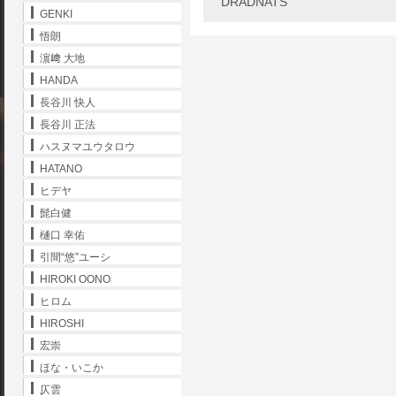
DRADNATS
GENKI
悟朗
濵﨑 大地
HANDA
長谷川 快人
長谷川 正法
ハスヌマユウタロウ
HATANO
ヒデヤ
髭白健
樋口 幸佑
引間“悠”ユーシ
HIROKI OONO
ヒロム
HIROSHI
宏崇
ほな・いこか
仄雲