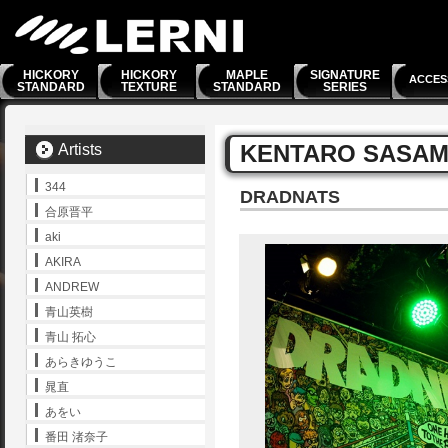
HICKORY
HICKORY
MAPLE
SIGNATURE
ACCES
STANDARD
TEXTURE
STANDARD
SERIES
KENTARO SASAM
Artists
344
DRADNATS
合原晋平
aki
AKIRA
ANDREW
青山英樹
青山 拓心
あらきゆうこ
晁直
あをい
番田 渚奈子