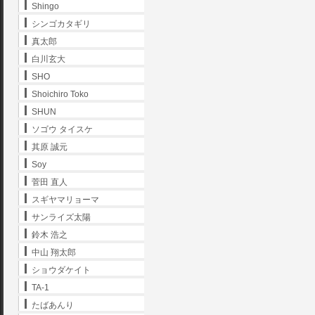
Shingo
シンゴカタギリ
真太郎
白川玄大
SHO
Shoichiro Toko
SHUN
ソゴウ タイスケ
其原 誠元
Soy
菅田 直人
スギヤマリョーマ
サンライズ太陽
鈴木 浩之
中山 翔太郎
ショウダケイト
TA-1
たばあんり