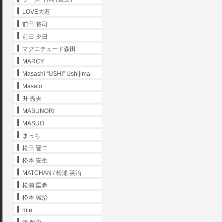
LOVE大石
前田 将司
前田 夕日
マグニチュード森田
MARCY
Masashi “USHI” Ushijima
Masato
升 秀夫
MASUNORI
MASUO
まっち
松田 晋二
松本 安生
MATCHAN / 松浦 英治
松浦 匡希
松本 誠治
mie