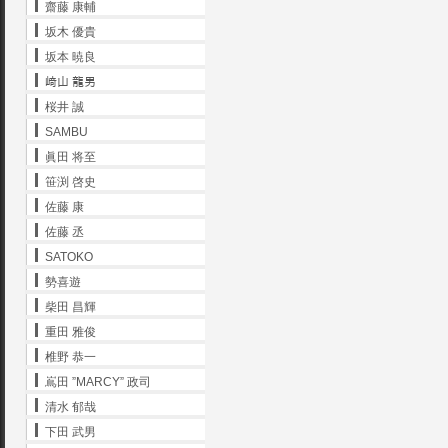
齋藤 康輔
坂木 優貴
坂本 暁良
﨑山 龍男
桜井 誠
SAMBU
眞田 将至
笹渕 啓史
佐藤 康
佐藤 丞
SATOKO
勢喜遊
柴田 昌輝
重田 雅俊
椎野 恭一
嶌田 ”MARCY” 政司
清水 郁哉
下田 武男