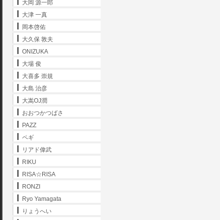
大岡 源一郎
大津 一真
岡本啓佑
大久保 敦夫
ONIZUKA
大場 俊
大喜多 崇規
大島 治彦
大嵩OJ潤
おおつかつばさ
PAZZ
ペギ
リアド偉武
RIKU
RISA☆RISA
RONZI
Ryo Yamagata
りょうへい