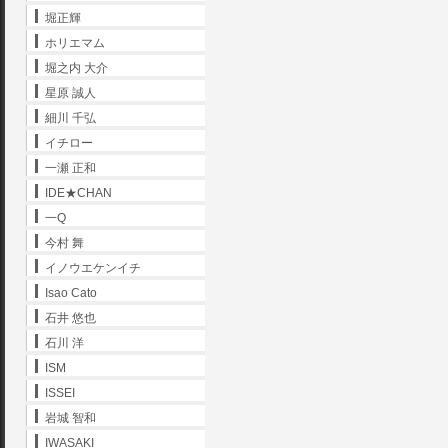
堀正輝
ホリエマム
堀之内 大介
星原 誠人
細川 千弘
イチロー
一瀬 正和
IDE★CHAN
一Q
今村 舞
イノウエケンイチ
Isao Cato
石井 悠也
石川 洋
ISM
ISSEI
岩城 智和
IWASAKI