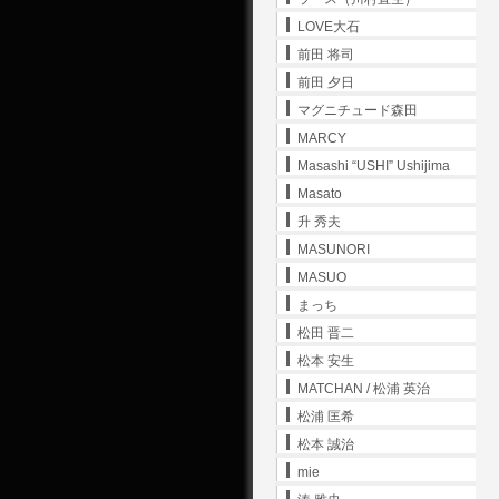
LOVE大石
前田 将司
前田 夕日
マグニチュード森田
MARCY
Masashi “USHI” Ushijima
Masato
升 秀夫
MASUNORI
MASUO
まっち
松田 晋二
松本 安生
MATCHAN / 松浦 英治
松浦 匡希
松本 誠治
mie