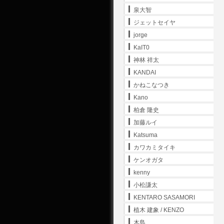
泉大智
ジェットセイヤ
jorge
KaIT0
神林 祥太
KANDAI
かねこなつき
Kano
柏倉 隆史
加藤ルイ
Katsuma
カワカミタイキ
ケンオガタ
kenny
小松謙太
KENTARO SASAMORI
植木 建象 / KENZO
木島