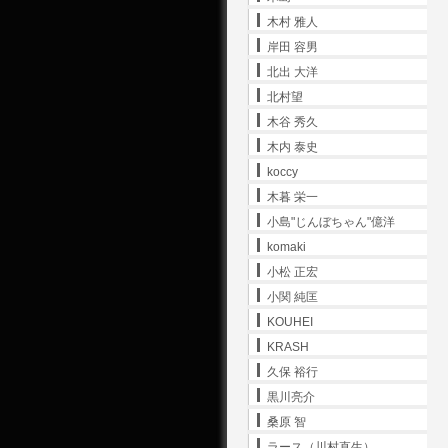
木村 雅人
岸田 容男
北出 大洋
北村望
木谷 秀久
木内 泰史
koccy
木暮 栄一
小島"じんぼちゃん"億洋
komaki
小松 正宏
小関 純匡
KOUHEI
KRASH
久保 裕行
黒川亮介
桑原 智
ラース（川村直生）