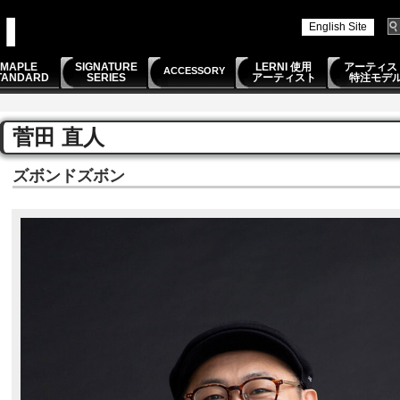
English Site
MAPLE
SIGNATURE
LERNI 使用
アーティス
ACCESSORY
TANDARD
SERIES
アーティスト
特注モデ
菅田 直人
ズボンドズボン