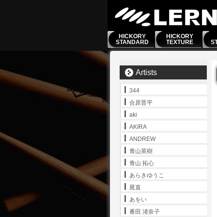
HICKORY
HICKORY
STANDARD
TEXTURE
S
Artists
344
合原晋平
aki
AKIRA
ANDREW
青山英樹
青山 拓心
あらきゆうこ
晁直
あをい
番田 渚奈子