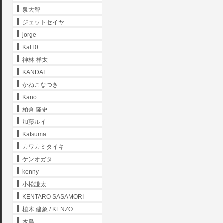
泉大智
ジェットセイヤ
jorge
KaIT0
神林 祥太
KANDAI
かねこなつき
Kano
柏倉 隆史
加藤ルイ
Katsuma
カワカミタイキ
ケンオガタ
kenny
小松謙太
KENTARO SASAMORI
植木 建象 / KENZO
木島