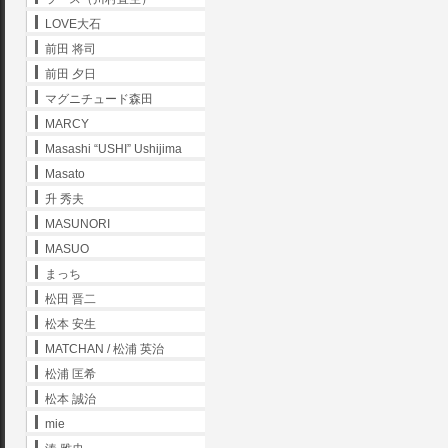
LOVE大石
前田 将司
前田 夕日
マグニチュード森田
MARCY
Masashi “USHI” Ushijima
Masato
升 秀夫
MASUNORI
MASUO
まっち
松田 晋二
松本 安生
MATCHAN / 松浦 英治
松浦 匡希
松本 誠治
mie