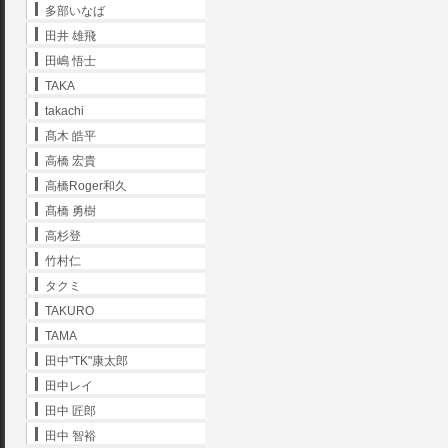
多部いなば
田井 雄飛
田嶋 悟士
TAKA
takachi
髙木 皓平
高橋 宏貴
高橋Roger和久
髙橋 勇樹
高杉登
竹村仁
タクミ
TAKURO
TAMA
田中"TK"康太郎
田中レイ
田中 匠郎
田中 智裕