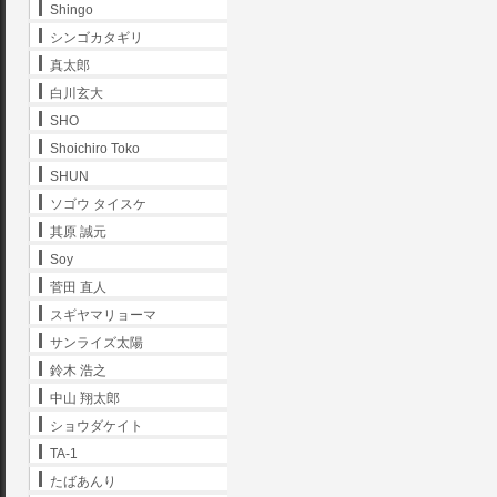
Shingo
シンゴカタギリ
真太郎
白川玄大
SHO
Shoichiro Toko
SHUN
ソゴウ タイスケ
其原 誠元
Soy
菅田 直人
スギヤマリョーマ
サンライズ太陽
鈴木 浩之
中山 翔太郎
ショウダケイト
TA-1
たばあんり