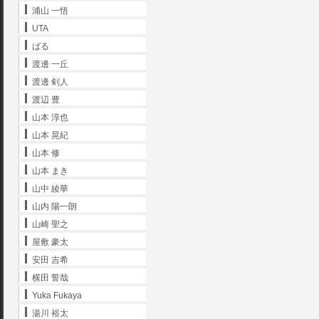
浦山 一悟
UTA
ばる
渡邊 一丘
渡邊 剣人
渡辺 豊
山本 淳也
山本 晃紀
山本 修
山本 まき
山中 綾華
山内 陽一朗
山崎 聖之
屋敷 豪太
安田 吉希
横田 誓哉
Yuka Fukaya
湯川 裕太