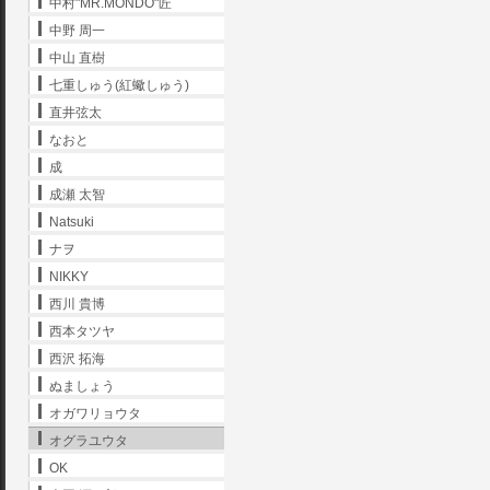
中村"MR.MONDO"匠
中野 周一
中山 直樹
七重しゅう(紅蠍しゅう)
直井弦太
なおと
成
成瀬 太智
Natsuki
ナヲ
NIKKY
西川 貴博
西本タツヤ
西沢 拓海
ぬましょう
オガワリョウタ
オグラユウタ
OK