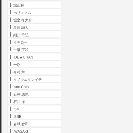
堀正輝
ホリエマム
堀之内 大介
星原 誠人
細川 千弘
イチロー
一瀬 正和
IDE★CHAN
一Q
今村 舞
イノウエケンイチ
Isao Cato
石井 悠也
石川 洋
ISM
ISSEI
岩城 智和
IWASAKI