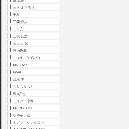
湊 雅史
三沢 またろう
美秋
三隅 憧人
ミト充
三矢 真之
宮上 元克
宮内告典
ミユキ（MIYUKI）
MIZUTAK
moAi
茂木 左
もりもりもと
森∞拓也
ミスター小西
MUROCHIN
明神竜太郎
ナガマツシンタロウ