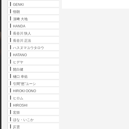
GENKI
悟朗
濵﨑 大地
HANDA
長谷川 快人
長谷川 正法
ハスヌマユウタロウ
HATANO
ヒデヤ
髭白健
樋口 幸佑
引間“悠”ユーシ
HIROKI OONO
ヒロム
HIROSHI
宏崇
ほな・いこか
仄雲