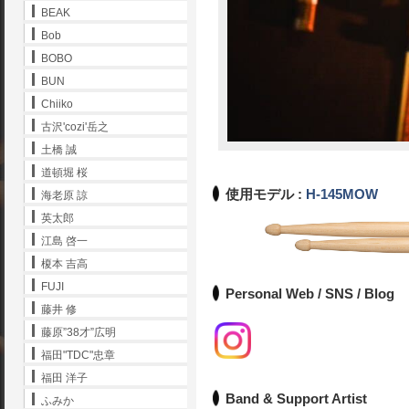
BEAK
Bob
BOBO
BUN
Chiiko
古沢'cozi'岳之
土橋 誠
道頓堀 桜
使用モデル :
H-145MOW
海老原 諒
英太郎
江島 啓一
榎本 吉高
FUJI
Personal Web / SNS / Blog
藤井 修
藤原”38才”広明
福田"TDC"忠章
福田 洋子
Band & Support Artist
ふみか