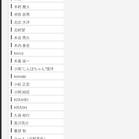
木村 雅人
岸田 容男
北出 大洋
北村望
木谷 秀久
木内 泰史
koccy
木暮 栄一
小島"じんぼちゃん"億洋
komaki
小松 正宏
小関 純匡
KOUHEI
KRASH
久保 裕行
黒川亮介
桑原 智
ラース（川村直生）