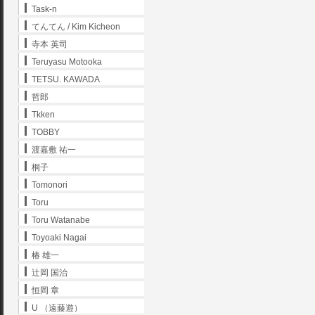
Task-n
てんてん / Kim Kicheon
寺本 英司
Teruyasu Motooka
TETSU. KAWADA
哲郎
Tkken
TOBBY
渡嘉敷 祐一
桐子
Tomonori
Toru
Toru Watanabe
Toyoaki Nagai
椿 雄一
辻岡 国治
恒岡 章
U （遠藤遊）