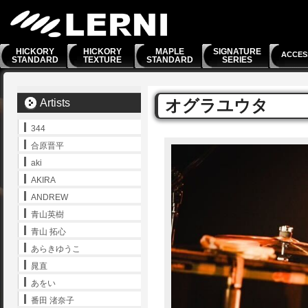
HICKORY
HICKORY
MAPLE
SIGNATURE
ACCES
STANDARD
TEXTURE
STANDARD
SERIES
オグラユウタ
Artists
344
合原晋平
aki
AKIRA
ANDREW
青山英樹
青山 拓心
あらきゆうこ
晁直
あをい
番田 渚奈子