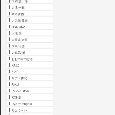
大岡 源一郎
大津 一真
岡本啓佑
大久保 敦夫
ONIZUKA
大場 俊
大喜多 崇規
大島 治彦
大嵩OJ潤
おおつかつばさ
PAZZ
ペギ
リアド偉武
RIKU
RISA☆RISA
RONZI
Ryo Yamagata
りょうへい