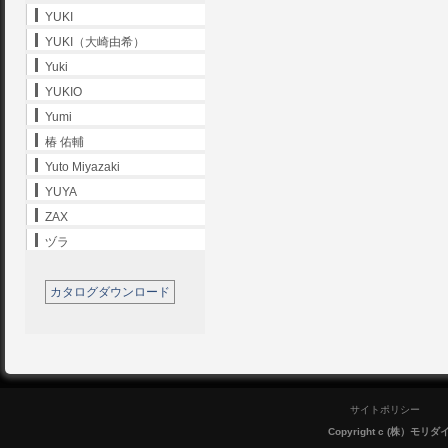
YUKI
YUKI（大崎由希）
Yuki
YUKIO
Yumi
椿 佑輔
Yuto Miyazaki
YUYA
ZAX
ヅラ
カタログダウンロード
サイトポリシー
Copyright c (株）モリダイラ