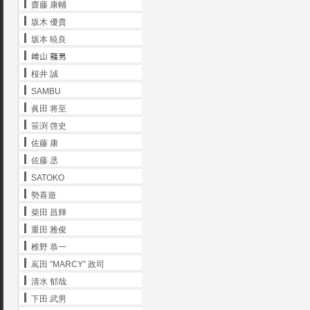
齋藤 康輔
坂木 優貴
坂本 暁良
﨑山 龍男
桜井 誠
SAMBU
眞田 将至
笹渕 啓史
佐藤 康
佐藤 丞
SATOKO
勢喜遊
柴田 昌輝
重田 雅俊
椎野 恭一
嶌田 ”MARCY” 政司
清水 郁哉
下田 武男