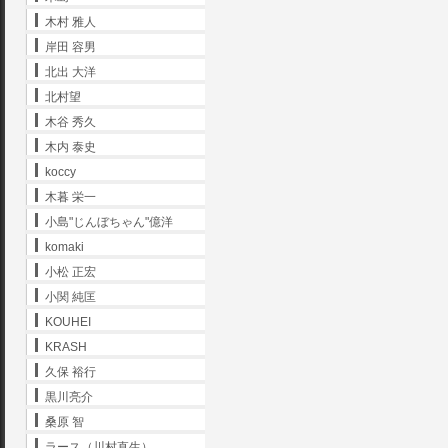
木村 雅人
岸田 容男
北出 大洋
北村望
木谷 秀久
木内 泰史
koccy
木暮 栄一
小島"じんぼちゃん"億洋
komaki
小松 正宏
小関 純匡
KOUHEI
KRASH
久保 裕行
黒川亮介
桑原 智
ラース（川村直生）