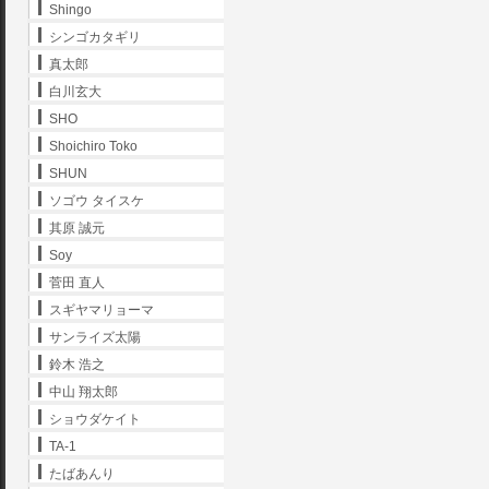
Shingo
シンゴカタギリ
真太郎
白川玄大
SHO
Shoichiro Toko
SHUN
ソゴウ タイスケ
其原 誠元
Soy
菅田 直人
スギヤマリョーマ
サンライズ太陽
鈴木 浩之
中山 翔太郎
ショウダケイト
TA-1
たばあんり