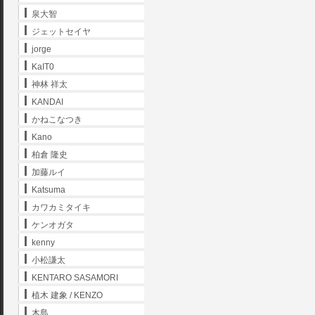
泉大智
ジェットセイヤ
jorge
KaIT0
神林 祥太
KANDAI
かねこなつき
Kano
柏倉 隆史
加藤ルイ
Katsuma
カワカミタイキ
ケンオガタ
kenny
小松謙太
KENTARO SASAMORI
植木 建象 / KENZO
木島