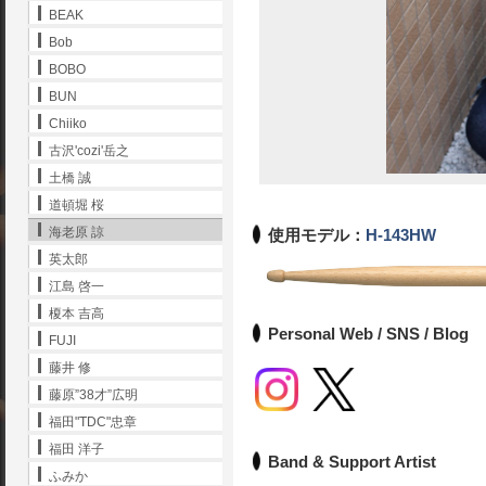
BEAK
Bob
BOBO
BUN
Chiiko
古沢'cozi'岳之
土橋 誠
道頓堀 桜
海老原 諒
使用モデル：
H-143HW
英太郎
江島 啓一
榎本 吉高
Personal Web / SNS / Blog
FUJI
藤井 修
藤原”38才”広明
福田"TDC"忠章
福田 洋子
Band & Support Artist
ふみか