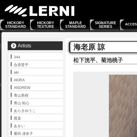
HICKORY
HICKORY
MAPLE
SIGNATURE
ACCES
STANDARD
TEXTURE
STANDARD
SERIES
海老原 諒
Artists
344
松下洸平、菊池桃子
合原晋平
aki
AKIRA
ANDREW
青山英樹
青山 拓心
あらきゆうこ
晁直
あをい
番田 渚奈子