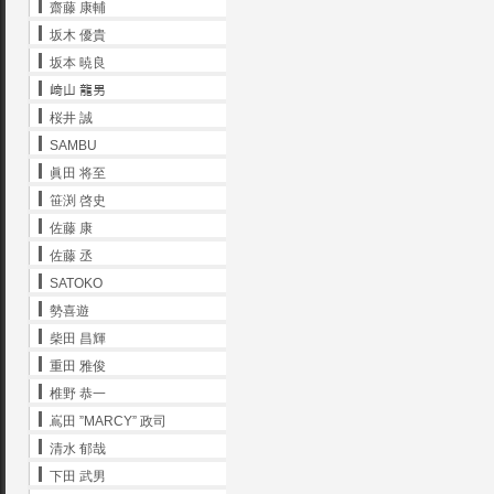
齋藤 康輔
坂木 優貴
坂本 暁良
﨑山 龍男
桜井 誠
SAMBU
眞田 将至
笹渕 啓史
佐藤 康
佐藤 丞
SATOKO
勢喜遊
柴田 昌輝
重田 雅俊
椎野 恭一
嶌田 ”MARCY” 政司
清水 郁哉
下田 武男