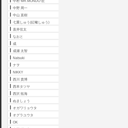
中村"MR.MONDO"匠
中野 周一
中山 直樹
七重しゅう(紅蠍しゅう)
直井弦太
なおと
成
成瀬 太智
Natsuki
ナヲ
NIKKY
西川 貴博
西本タツヤ
西沢 拓海
ぬましょう
オガワリョウタ
オグラユウタ
OK