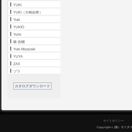
YUKI
YUKI（大崎由希）
Yuki
YUKIO
Yumi
椿 佑輔
Yuto Miyazaki
YUYA
ZAX
ヅラ
カタログダウンロード
サイトポリシー
Copyright c (株）モリダイラ