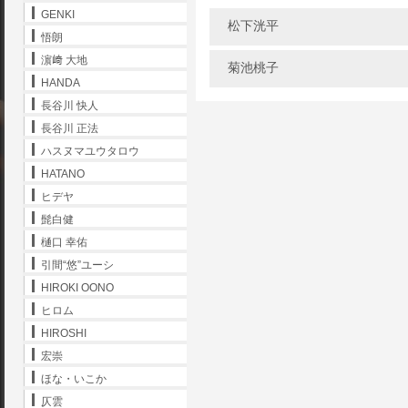
GENKI
松下洸平
悟朗
濵﨑 大地
菊池桃子
HANDA
長谷川 快人
長谷川 正法
ハスヌマユウタロウ
HATANO
ヒデヤ
髭白健
樋口 幸佑
引間“悠”ユーシ
HIROKI OONO
ヒロム
HIROSHI
宏崇
ほな・いこか
仄雲