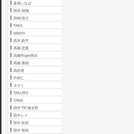
多部いなば
田井 雄飛
田嶋 悟士
TAKA
takachi
髙木 皓平
高橋 宏貴
高橋Roger和久
髙橋 勇樹
高杉登
竹村仁
タクミ
TAKURO
TAMA
田中"TK"康太郎
田中レイ
田中 匠郎
田中 智裕