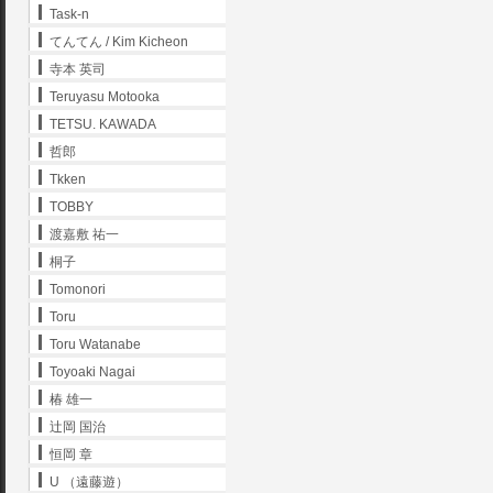
Task-n
てんてん / Kim Kicheon
寺本 英司
Teruyasu Motooka
TETSU. KAWADA
哲郎
Tkken
TOBBY
渡嘉敷 祐一
桐子
Tomonori
Toru
Toru Watanabe
Toyoaki Nagai
椿 雄一
辻岡 国治
恒岡 章
U （遠藤遊）