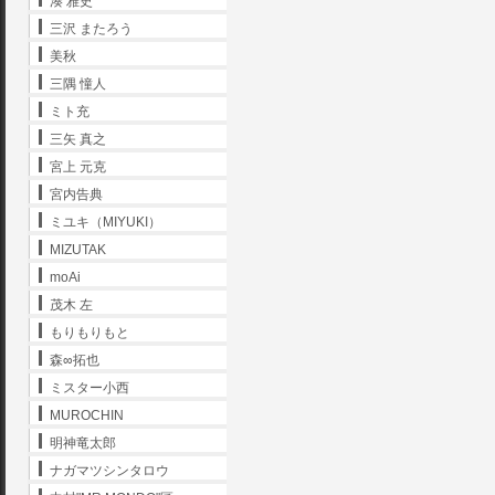
湊 雅史
三沢 またろう
美秋
三隅 憧人
ミト充
三矢 真之
宮上 元克
宮内告典
ミユキ（MIYUKI）
MIZUTAK
moAi
茂木 左
もりもりもと
森∞拓也
ミスター小西
MUROCHIN
明神竜太郎
ナガマツシンタロウ