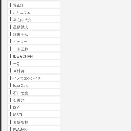
堀正輝
ホリエマム
堀之内 大介
星原 誠人
細川 千弘
イチロー
一瀬 正和
IDE★CHAN
一Q
今村 舞
イノウエケンイチ
Isao Cato
石井 悠也
石川 洋
ISM
ISSEI
岩城 智和
IWASAKI