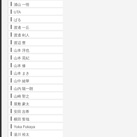
浦山 一悟
UTA
ばる
渡邊 一丘
渡邊 剣人
渡辺 豊
山本 淳也
山本 晃紀
山本 修
山本 まき
山中 綾華
山内 陽一朗
山崎 聖之
屋敷 豪太
安田 吉希
横田 誓哉
Yuka Fukaya
湯川 裕太