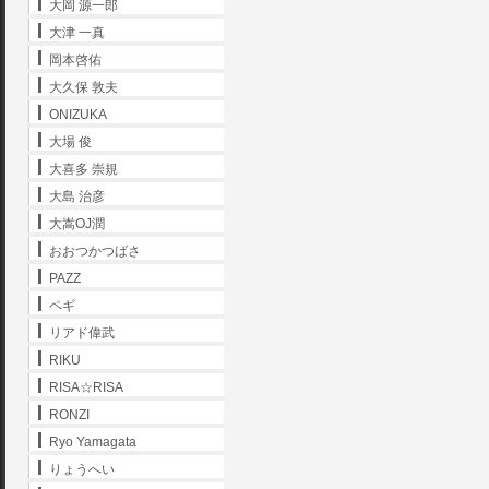
大岡 源一郎
大津 一真
岡本啓佑
大久保 敦夫
ONIZUKA
大場 俊
大喜多 崇規
大島 治彦
大嵩OJ潤
おおつかつばさ
PAZZ
ペギ
リアド偉武
RIKU
RISA☆RISA
RONZI
Ryo Yamagata
りょうへい