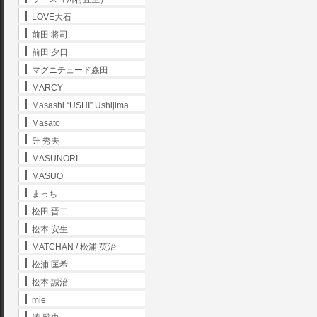
LOVE大石
前田 将司
前田 夕日
マグニチュード森田
MARCY
Masashi “USHI” Ushijima
Masato
升 秀夫
MASUNORI
MASUO
まっち
松田 晋二
松本 安生
MATCHAN / 松浦 英治
松浦 匡希
松本 誠治
mie