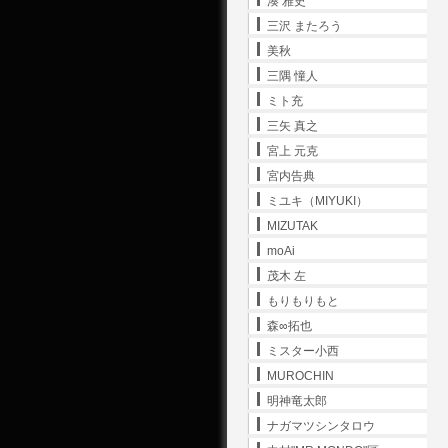
湊 雅史
三沢 またろう
美秋
三隅 憧人
ミト充
三矢 真之
宮上 元克
宮内告典
ミユキ（MIYUKI）
MIZUTAK
moAi
茂木 左
もりもりもと
森∞拓也
ミスター小西
MUROCHIN
明神竜太郎
ナガマツシンタロウ