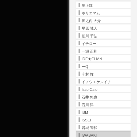
堀正輝
ホリエマム
堀之内 大介
星原 誠人
細川 千弘
イチロー
一瀬 正和
IDE★CHAN
一Q
今村 舞
イノウエケンイチ
Isao Cato
石井 悠也
石川 洋
ISM
ISSEI
岩城 智和
IWASAKI