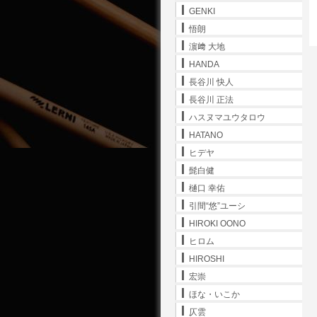
GENKI
悟朗
濵﨑 大地
HANDA
長谷川 快人
長谷川 正法
ハスヌマユウタロウ
HATANO
ヒデヤ
髭白健
樋口 幸佑
引間“悠”ユーシ
HIROKI OONO
ヒロム
HIROSHI
宏崇
ほな・いこか
仄雲