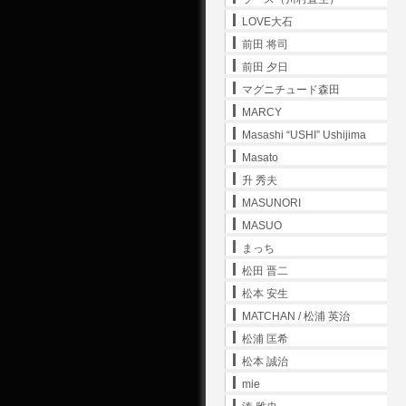
LOVE大石
前田 将司
前田 夕日
マグニチュード森田
MARCY
Masashi “USHI” Ushijima
Masato
升 秀夫
MASUNORI
MASUO
まっち
松田 晋二
松本 安生
MATCHAN / 松浦 英治
松浦 匡希
松本 誠治
mie