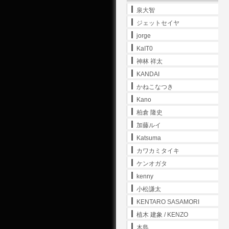
泉大智
ジェットセイヤ
jorge
KaIT0
神林 祥太
KANDAI
かねこなつき
Kano
柏倉 隆史
加藤ルイ
Katsuma
カワカミタイキ
ケンオガタ
kenny
小松謙太
KENTARO SASAMORI
植木 建象 / KENZO
木島