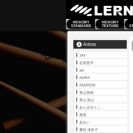
HICKORY
HICKORY
STANDARD
TEXTURE
S
Artists
344
合原晋平
aki
AKIRA
ANDREW
青山英樹
青山 拓心
あらきゆうこ
晁直
あをい
番田 渚奈子