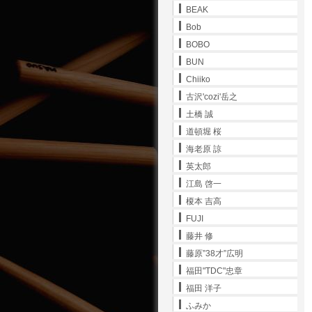
BEAK
Bob
BOBO
BUN
Chiiko
古沢'cozi'岳之
土橋 誠
道頓堀 桜
海老原 諒
英太郎
江島 啓一
榎本 吉高
FUJI
藤井 修
藤原”38才”広明
福田"TDC"忠章
福田 洋子
ふみか