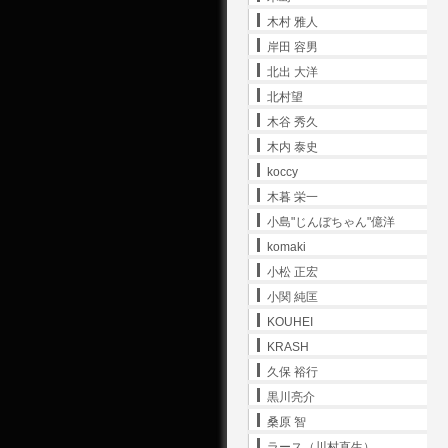
木村 雅人
岸田 容男
北出 大洋
北村望
木谷 秀久
木内 泰史
koccy
木暮 栄一
小島"じんぼちゃん"億洋
komaki
小松 正宏
小関 純匡
KOUHEI
KRASH
久保 裕行
黒川亮介
桑原 智
ラース（川村直生）