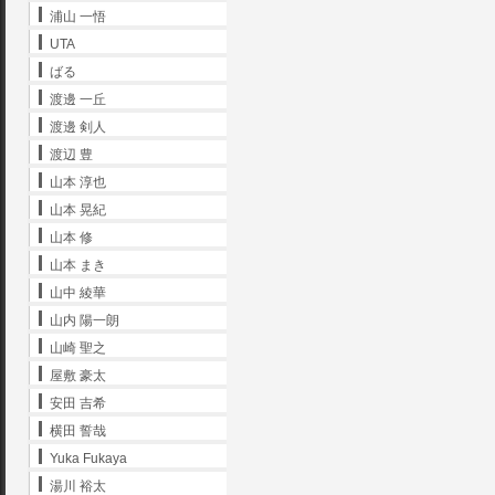
浦山 一悟
UTA
ばる
渡邊 一丘
渡邊 剣人
渡辺 豊
山本 淳也
山本 晃紀
山本 修
山本 まき
山中 綾華
山内 陽一朗
山崎 聖之
屋敷 豪太
安田 吉希
横田 誓哉
Yuka Fukaya
湯川 裕太