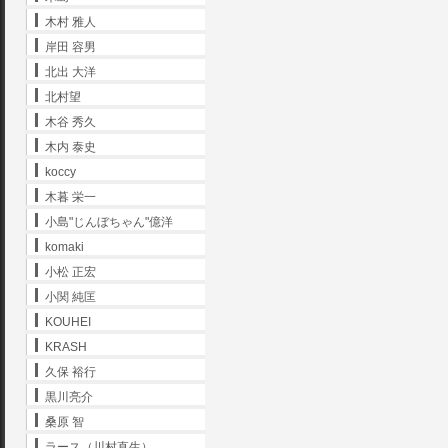
木村 雅人
岸田 容男
北出 大洋
北村望
木谷 秀久
木内 泰史
koccy
木暮 栄一
小島"じんぼちゃん"億洋
komaki
小松 正宏
小関 純匡
KOUHEI
KRASH
久保 裕行
黒川亮介
桑原 智
ラース（川村直生）