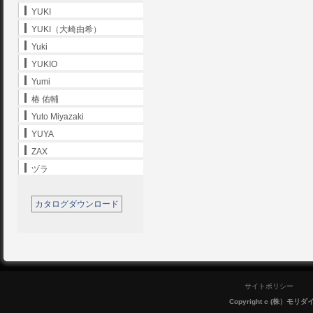
YUKI
YUKI（大崎由希）
Yuki
YUKIO
Yumi
椿 佑輔
Yuto Miyazaki
YUYA
ZAX
ヅラ
カタログダウンロード
サイトポリシー
Copyright c (株）モリダイラ