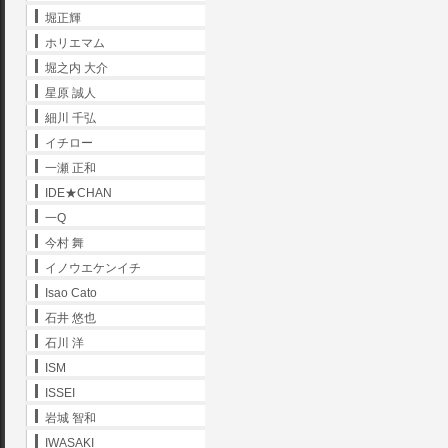
堀正輝
ホリエマム
堀之内 大介
星原 誠人
細川 千弘
イチロー
一瀬 正和
IDE★CHAN
一Q
今村 舞
イノウエケンイチ
Isao Cato
石井 悠也
石川 洋
ISM
ISSEI
岩城 智和
IWASAKI