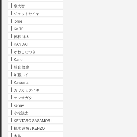
泉大智
ジェットセイヤ
jorge
KaIT0
神林 祥太
KANDAI
かねこなつき
Kano
柏倉 隆史
加藤ルイ
Katsuma
カワカミタイキ
ケンオガタ
kenny
小松謙太
KENTARO SASAMORI
植木 建象 / KENZO
木島