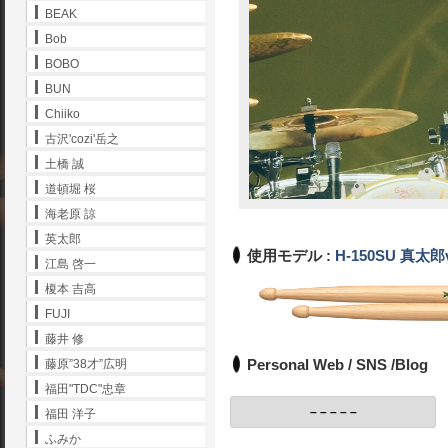
BEAK
Bob
BOBO
BUN
Chiiko
古沢'cozi'岳之
土橋 誠
道頓堀 桜
海老原 諒
英太郎
使用モデル :
H-150SU 真太郎v
江島 啓一
榎本 吉高
FUJI
藤井 修
Personal Web / SNS /Blog
藤原”38才”広明
福田"TDC"忠章
– – – – –
福田 洋子
ふみか