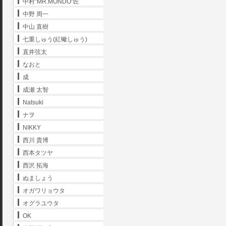
中村"MR.MONDO"匠
中野 周一
中山 直樹
七重しゅう(紅蠍しゅう)
直井弦太
なおと
成
成瀬 太智
Natsuki
ナヲ
NIKKY
西川 貴博
西本タツヤ
西沢 拓海
ぬましょう
オガワリョウタ
オグラユウタ
OK