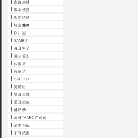
齋藤 康輔
坂木 優貴
坂本 暁良
﨑山 龍男
桜井 誠
SAMBU
眞田 将至
笹渕 啓史
佐藤 康
佐藤 丞
SATOKO
勢喜遊
柴田 昌輝
重田 雅俊
椎野 恭一
嶌田 ”MARCY” 政司
清水 郁哉
下田 武男