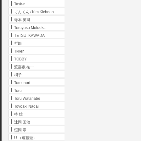
Task-n
てんてん / Kim Kicheon
寺本 英司
Teruyasu Motooka
TETSU. KAWADA
哲郎
Tkken
TOBBY
渡嘉敷 祐一
桐子
Tomonori
Toru
Toru Watanabe
Toyoaki Nagai
椿 雄一
辻岡 国治
恒岡 章
U （遠藤遊）