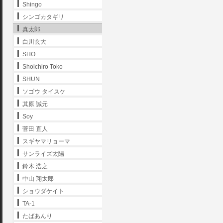
Shingo
シンゴカタギリ
真太郎
白川玄大
SHO
Shoichiro Toko
SHUN
ソゴウ タイスケ
其原 誠元
Soy
菅田 直人
スギヤマリョーマ
サンライズ太陽
鈴木 浩之
中山 翔太郎
ショウダケイト
TA-1
たばあんり