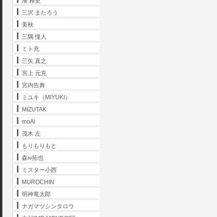
湊 雅史
三沢 またろう
美秋
三隅 憧人
ミト充
三矢 真之
宮上 元克
宮内告典
ミユキ（MIYUKI）
MIZUTAK
moAi
茂木 左
もりもりもと
森∞拓也
ミスター小西
MUROCHIN
明神竜太郎
ナガマツシンタロウ