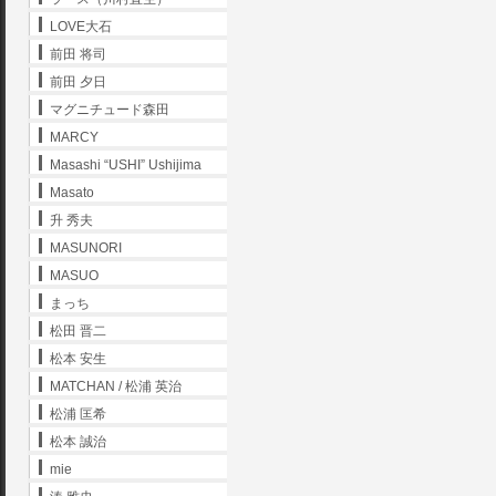
LOVE大石
前田 将司
前田 夕日
マグニチュード森田
MARCY
Masashi “USHI” Ushijima
Masato
升 秀夫
MASUNORI
MASUO
まっち
松田 晋二
松本 安生
MATCHAN / 松浦 英治
松浦 匡希
松本 誠治
mie