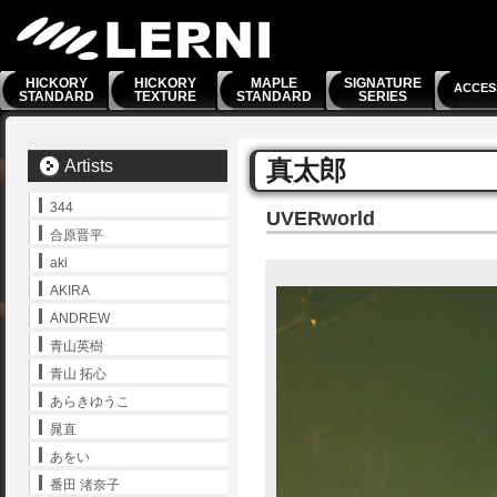
HICKORY
HICKORY
MAPLE
SIGNATURE
ACCES
STANDARD
TEXTURE
STANDARD
SERIES
真太郎
Artists
344
UVERworld
合原晋平
aki
AKIRA
ANDREW
青山英樹
青山 拓心
あらきゆうこ
晁直
あをい
番田 渚奈子