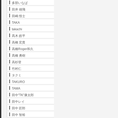
多部いなば
田井 雄飛
田嶋 悟士
TAKA
takachi
髙木 皓平
高橋 宏貴
高橋Roger和久
髙橋 勇樹
高杉登
竹村仁
タクミ
TAKURO
TAMA
田中"TK"康太郎
田中レイ
田中 匠郎
田中 智裕