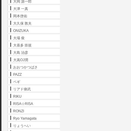
大岡 源一郎
大津 一真
岡本啓佑
大久保 敦夫
ONIZUKA
大場 俊
大喜多 崇規
大島 治彦
大嵩OJ潤
おおつかつばさ
PAZZ
ペギ
リアド偉武
RIKU
RISA☆RISA
RONZI
Ryo Yamagata
りょうへい