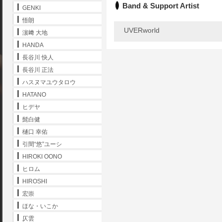
Band & Support Artist
GENKI
悟朗
UVERworld
濵﨑 大地
HANDA
長谷川 快人
長谷川 正法
ハスヌマユウタロウ
HATANO
ヒデヤ
髭白健
樋口 幸佑
引間“悠”ユーシ
HIROKI OONO
ヒロム
HIROSHI
宏崇
ほな・いこか
仄雲