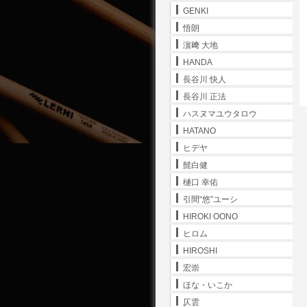
GENKI
悟朗
濵﨑 大地
HANDA
長谷川 快人
長谷川 正法
ハスヌマユウタロウ
HATANO
ヒデヤ
髭白健
樋口 幸佑
引間“悠”ユーシ
HIROKI OONO
ヒロム
HIROSHI
宏崇
ほな・いこか
仄雲