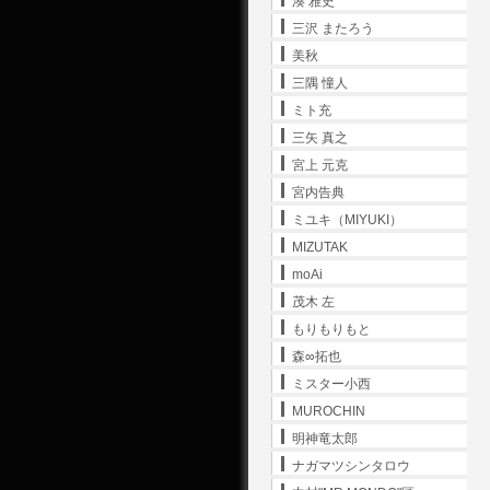
湊 雅史
三沢 またろう
美秋
三隅 憧人
ミト充
三矢 真之
宮上 元克
宮内告典
ミユキ（MIYUKI）
MIZUTAK
moAi
茂木 左
もりもりもと
森∞拓也
ミスター小西
MUROCHIN
明神竜太郎
ナガマツシンタロウ