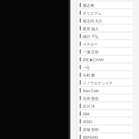
堀正輝
ホリエマム
堀之内 大介
星原 誠人
細川 千弘
イチロー
一瀬 正和
IDE★CHAN
一Q
今村 舞
イノウエケンイチ
Isao Cato
石井 悠也
石川 洋
ISM
ISSEI
岩城 智和
IWASAKI