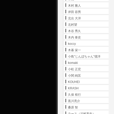
木村 雅人
岸田 容男
北出 大洋
北村望
木谷 秀久
木内 泰史
koccy
木暮 栄一
小島"じんぼちゃん"億洋
komaki
小松 正宏
小関 純匡
KOUHEI
KRASH
久保 裕行
黒川亮介
桑原 智
ラース（川村直生）