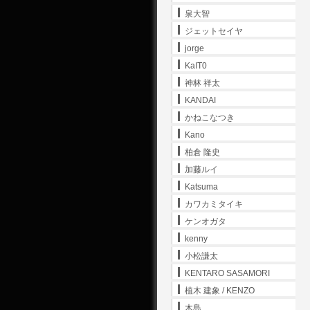
泉大智
ジェットセイヤ
jorge
KaIT0
神林 祥太
KANDAI
かねこなつき
Kano
柏倉 隆史
加藤ルイ
Katsuma
カワカミタイキ
ケンオガタ
kenny
小松謙太
KENTARO SASAMORI
植木 建象 / KENZO
木島