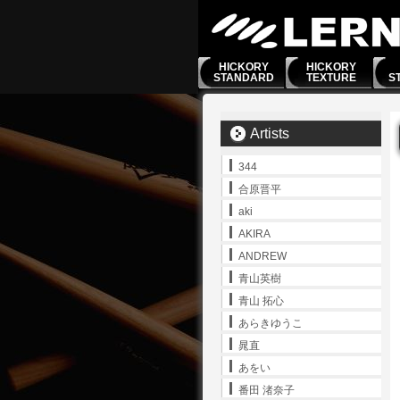
HICKORY
HICKORY
STANDARD
TEXTURE
S
Artists
344
合原晋平
aki
AKIRA
ANDREW
青山英樹
青山 拓心
あらきゆうこ
晁直
あをい
番田 渚奈子