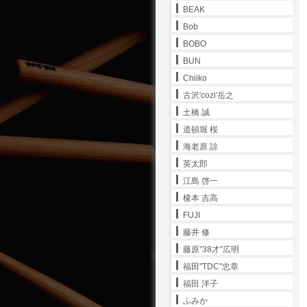
BEAK
Bob
BOBO
BUN
Chiiko
古沢'cozi'岳之
土橋 誠
道頓堀 桜
海老原 諒
英太郎
江島 啓一
榎本 吉高
FUJI
藤井 修
藤原”38才”広明
福田"TDC"忠章
福田 洋子
ふみか