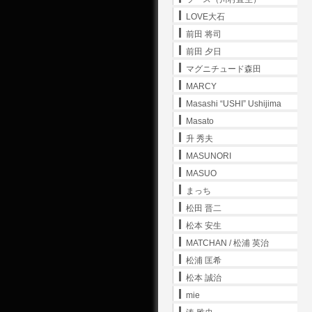
LOVE大石
前田 将司
前田 夕日
マグニチュード森田
MARCY
Masashi “USHI” Ushijima
Masato
升 秀夫
MASUNORI
MASUO
まっち
松田 晋二
松本 安生
MATCHAN / 松浦 英治
松浦 匡希
松本 誠治
mie