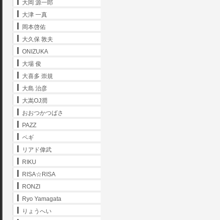
大岡 源一郎
大津 一真
岡本啓佑
大久保 敦夫
ONIZUKA
大場 俊
大喜多 崇規
大島 治彦
大嵩OJ潤
おおつかつばさ
PAZZ
ペギ
リアド偉武
RIKU
RISA☆RISA
RONZI
Ryo Yamagata
りょうへい