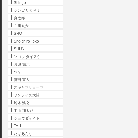
Shingo
シンゴカタギリ
真太郎
白川玄大
SHO
Shoichiro Toko
SHUN
ソゴウ タイスケ
其原 誠元
Soy
菅田 直人
スギヤマリョーマ
サンライズ太陽
鈴木 浩之
中山 翔太郎
ショウダケイト
TA-1
たばあんり