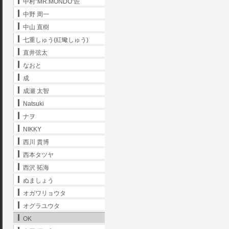
中村"MR.MONDO"匠
中野 周一
中山 直樹
七重しゅう(紅蠍しゅう)
直井弦太
なおと
成
成瀬 太智
Natsuki
ナヲ
NIKKY
西川 貴博
西本タツヤ
西沢 拓海
ぬましょう
オガワリョウタ
オグラユウタ
OK