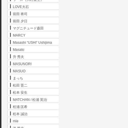
LOVE大石
前田 将司
前田 夕日
マグニチュード森田
MARCY
Masashi “USHI” Ushijima
Masato
升 秀夫
MASUNORI
MASUO
まっち
松田 晋二
松本 安生
MATCHAN / 松浦 英治
松浦 匡希
松本 誠治
mie