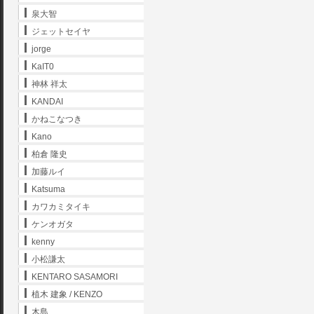
泉大智
ジェットセイヤ
jorge
KaIT0
神林 祥太
KANDAI
かねこなつき
Kano
柏倉 隆史
加藤ルイ
Katsuma
カワカミタイキ
ケンオガタ
kenny
小松謙太
KENTARO SASAMORI
植木 建象 / KENZO
木島