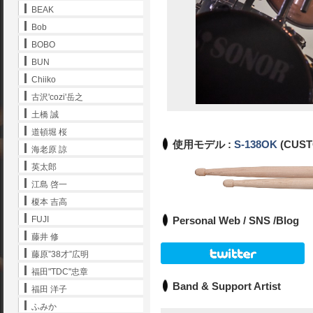
BEAK
Bob
BOBO
BUN
Chiiko
古沢'cozi'岳之
土橋 誠
道頓堀 桜
使用モデル :
S-138OK
(CUS
海老原 諒
英太郎
江島 啓一
榎本 吉高
Personal Web / SNS /Blog
FUJI
藤井 修
藤原”38才”広明
福田"TDC"忠章
Band & Support Artist
福田 洋子
ふみか