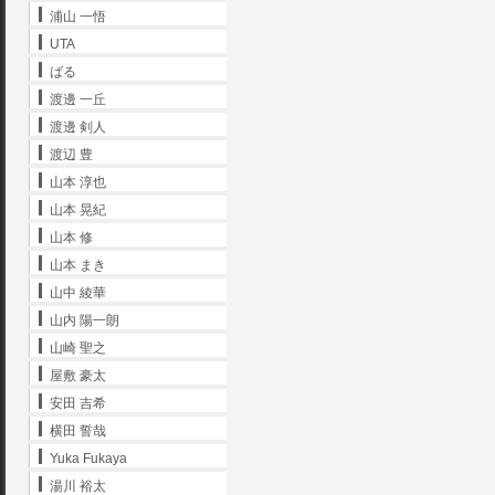
浦山 一悟
UTA
ばる
渡邊 一丘
渡邊 剣人
渡辺 豊
山本 淳也
山本 晃紀
山本 修
山本 まき
山中 綾華
山内 陽一朗
山崎 聖之
屋敷 豪太
安田 吉希
横田 誓哉
Yuka Fukaya
湯川 裕太