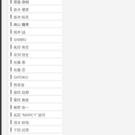
齋藤 康輔
坂木 優貴
坂本 暁良
﨑山 龍男
桜井 誠
SAMBU
眞田 将至
笹渕 啓史
佐藤 康
佐藤 丞
SATOKO
勢喜遊
柴田 昌輝
重田 雅俊
椎野 恭一
嶌田 ”MARCY” 政司
清水 郁哉
下田 武男