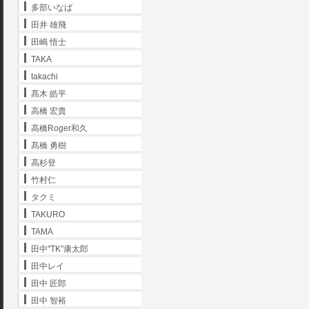
多部いなば
田井 雄飛
田嶋 悟士
TAKA
takachi
髙木 皓平
高橋 宏貴
高橋Roger和久
髙橋 勇樹
高杉登
竹村仁
タクミ
TAKURO
TAMA
田中"TK"康太郎
田中レイ
田中 匠郎
田中 智裕