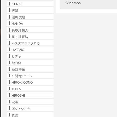
Suchmos
GENKI
悟朗
濵﨑 大地
HANDA
長谷川 快人
長谷川 正法
ハスヌマユウタロウ
HATANO
ヒデヤ
髭白健
樋口 幸佑
引間“悠”ユーシ
HIROKI OONO
ヒロム
HIROSHI
宏崇
ほな・いこか
仄雲