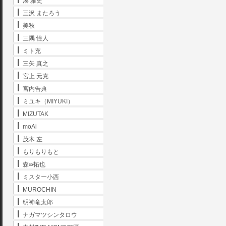
湊 雅史
三沢 またろう
美秋
三隅 憧人
ミト充
三矢 真之
宮上 元克
宮内告典
ミユキ（MIYUKI）
MIZUTAK
moAi
茂木 左
もりもりもと
森∞拓也
ミスター小西
MUROCHIN
明神竜太郎
ナガマツシンタロウ