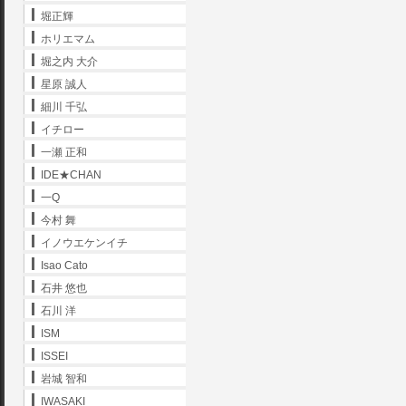
堀正輝
ホリエマム
堀之内 大介
星原 誠人
細川 千弘
イチロー
一瀬 正和
IDE★CHAN
一Q
今村 舞
イノウエケンイチ
Isao Cato
石井 悠也
石川 洋
ISM
ISSEI
岩城 智和
IWASAKI