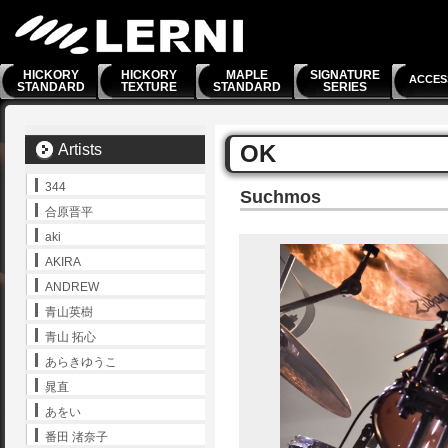
HICKORY
HICKORY
MAPLE
SIGNATURE
ACCES
STANDARD
TEXTURE
STANDARD
SERIES
OK
Artists
344
Suchmos
合原晋平
aki
AKIRA
ANDREW
青山英樹
青山 拓心
あらきゆうこ
晁直
あをい
番田 渚奈子