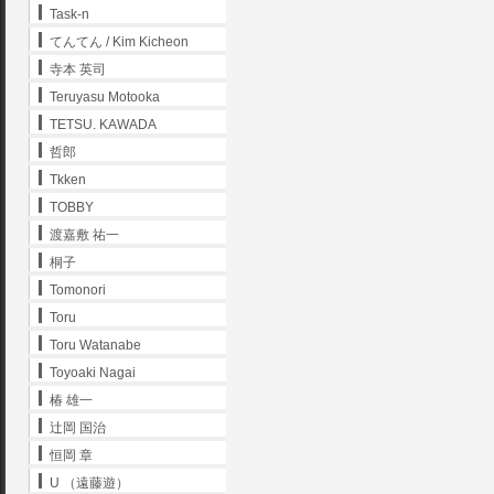
Task-n
てんてん / Kim Kicheon
寺本 英司
Teruyasu Motooka
TETSU. KAWADA
哲郎
Tkken
TOBBY
渡嘉敷 祐一
桐子
Tomonori
Toru
Toru Watanabe
Toyoaki Nagai
椿 雄一
辻岡 国治
恒岡 章
U （遠藤遊）