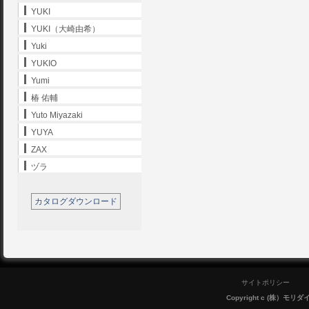
YUKI
YUKI（大崎由希）
Yuki
YUKIO
Yumi
椿 佑輔
Yuto Miyazaki
YUYA
ZAX
ヅラ
カタログダウンロード
サイトポリシー
Copyright c (株）モリダイラ