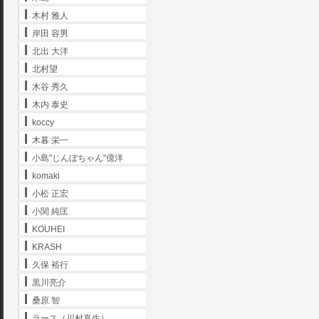
木村 雅人
岸田 容男
北出 大洋
北村望
木谷 秀久
木内 泰史
koccy
木暮 栄一
小島"じんぼちゃん"億洋
komaki
小松 正宏
小関 純匡
KOUHEI
KRASH
久保 裕行
黒川亮介
桑原 智
ラース（川村直生）