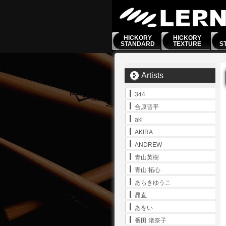
HICKORY
HICKORY
STANDARD
TEXTURE
S
Artists
344
合原晋平
aki
AKIRA
ANDREW
青山英樹
青山 拓心
あらきゆうこ
晁直
あをい
番田 渚奈子