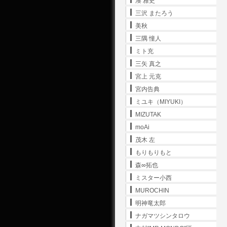
湊 雅史
三沢 またろう
美秋
三隅 憧人
ミト充
三矢 真之
宮上 元克
宮内告典
ミユキ（MIYUKI）
MIZUTAK
moAi
茂木 左
もりもりもと
森∞拓也
ミスター小西
MUROCHIN
明神竜太郎
ナガマツシンタロウ