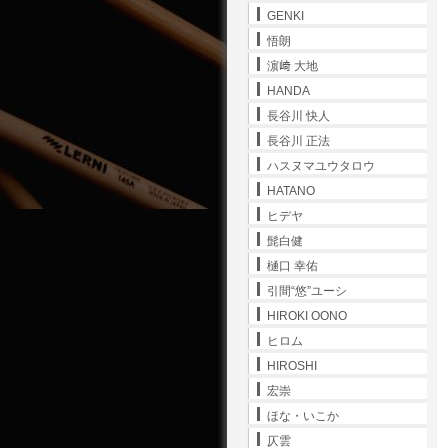
GENKI
悟朗
濵﨑 大地
HANDA
長谷川 快人
長谷川 正法
ハスヌマユウタロウ
HATANO
ヒデヤ
髭白健
樋口 幸佑
引間“悠”ユーシ
HIROKI OONO
ヒロム
HIROSHI
宏崇
ほな・いこか
仄雲