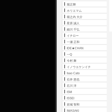
堀正輝
ホリエマム
堀之内 大介
星原 誠人
細川 千弘
イチロー
一瀬 正和
IDE★CHAN
一Q
今村 舞
イノウエケンイチ
Isao Cato
石井 悠也
石川 洋
ISM
ISSEI
岩城 智和
IWASAKI