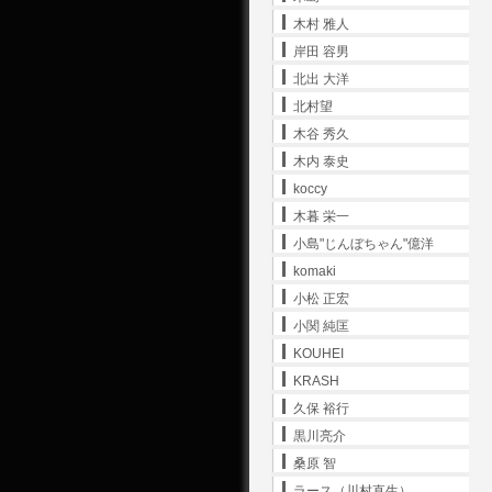
木村 雅人
岸田 容男
北出 大洋
北村望
木谷 秀久
木内 泰史
koccy
木暮 栄一
小島"じんぼちゃん"億洋
komaki
小松 正宏
小関 純匡
KOUHEI
KRASH
久保 裕行
黒川亮介
桑原 智
ラース（川村直生）