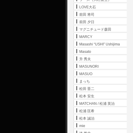
LOVE大石
前田 将司
前田 夕日
マグニチュード森田
MARCY
Masashi “USHI” Ushijima
Masato
升 秀夫
MASUNORI
MASUO
まっち
松田 晋二
松本 安生
MATCHAN / 松浦 英治
松浦 匡希
松本 誠治
mie