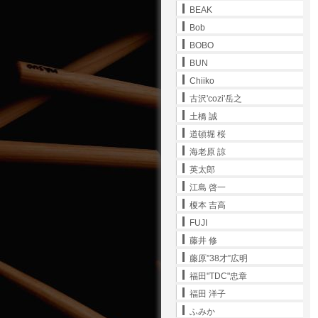
BEAK
Bob
BOBO
BUN
Chiiko
古沢'cozi'岳之
土橋 誠
道頓堀 桜
海老原 諒
英太郎
江島 啓一
榎本 吉高
FUJI
藤井 修
藤原”38才”広明
福田"TDC"忠章
福田 洋子
ふみか