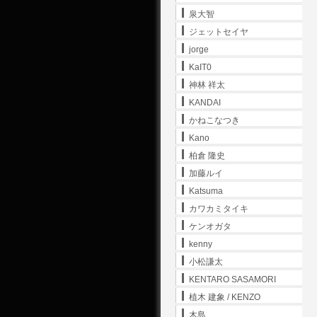
泉大智
ジェットセイヤ
jorge
KaIT0
神林 祥太
KANDAI
かねこなつき
Kano
柏倉 隆史
加藤ルイ
Katsuma
カワカミタイキ
ケンオガタ
kenny
小松謙太
KENTARO SASAMORI
植木 建象 / KENZO
木島