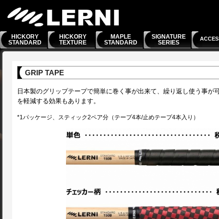
HICKORY
HICKORY
MAPLE
SIGNATURE
ACCES
STANDARD
TEXTURE
STANDARD
SERIES
GRIP TAPE
日本製のグリップテープで簡単に巻く事が出来て、繰り返し使う事が
を軽減する効果もあります。
*1パッケージ、スティック2ペア分（テープ4本/止めテープ4本入り）