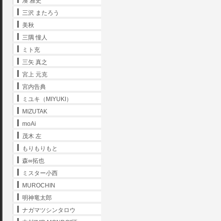
湊 雅史
三沢 またろう
美秋
三隅 憧人
ミト充
三矢 真之
宮上 元克
宮内告典
ミユキ（MIYUKI）
MIZUTAK
moAi
茂木 左
もりもりもと
森∞拓也
ミスター小西
MUROCHIN
明神竜太郎
ナガマツシンタロウ