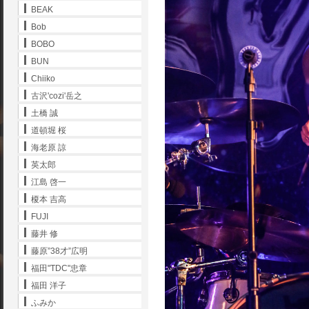
BEAK
Bob
BOBO
BUN
Chiiko
古沢'cozi'岳之
土橋 誠
道頓堀 桜
海老原 諒
英太郎
江島 啓一
榎本 吉高
FUJI
藤井 修
藤原”38才”広明
福田"TDC"忠章
福田 洋子
ふみか