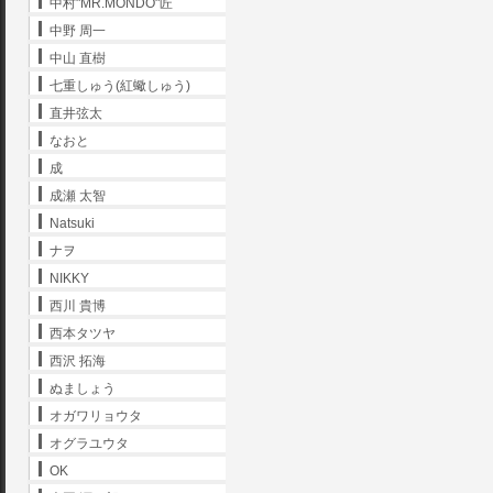
中村"MR.MONDO"匠
中野 周一
中山 直樹
七重しゅう(紅蠍しゅう)
直井弦太
なおと
成
成瀬 太智
Natsuki
ナヲ
NIKKY
西川 貴博
西本タツヤ
西沢 拓海
ぬましょう
オガワリョウタ
オグラユウタ
OK