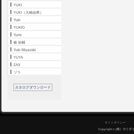
YUKI
YUKI（大崎由希）
Yuki
YUKIO
Yumi
椿 佑輔
Yuto Miyazaki
YUYA
ZAX
ヅラ
カタログダウンロード
サイトポリシー
Copyright c (株）モリダイラ