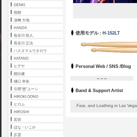
GENKI
悟朗
濵﨑 大地
HANDA
使用モデル :
H-152LT
長谷川 快人
長谷川 正法
ハスヌマユウタロウ
HATANO
Personal Web / SNS /Blog
ヒデヤ
髭白健
– – –
樋口 幸佑
引間“悠”ユーシ
Band & Support Artist
HIROKI OONO
ヒロム
Fear, and Loathing in Las Veg
HIROSHI
宏崇
ほな・いこか
仄雲