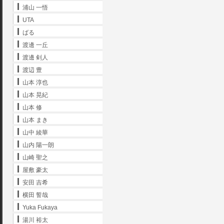
浦山 一悟
UTA
ばる
渡邊 一丘
渡邊 剣人
渡辺 豊
山本 淳也
山本 晃紀
山本 修
山本 まき
山中 綾華
山内 陽一朗
山崎 聖之
屋敷 豪太
安田 吉希
横田 誓哉
Yuka Fukaya
湯川 裕太