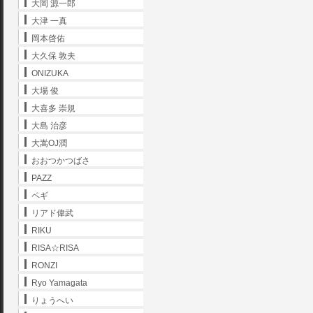
大岡 源一郎
大津 一真
岡本啓佑
大久保 敦夫
ONIZUKA
大場 俊
大喜多 崇規
大島 治彦
大嵩OJ潤
おおつかつばさ
PAZZ
ペギ
リアド偉武
RIKU
RISA☆RISA
RONZI
Ryo Yamagata
りょうへい