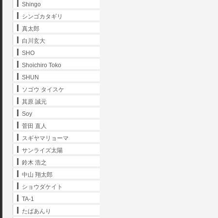
Shingo
シンゴカタギリ
真太郎
白川玄大
SHO
Shoichiro Toko
SHUN
ソゴウ タイスケ
其原 誠元
Soy
菅田 直人
スギヤマリョーマ
サンライズ太陽
鈴木 浩之
中山 翔太郎
ショウダケイト
TA-1
たばあんり