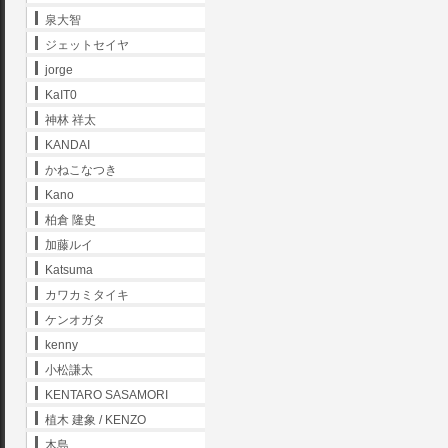
泉大智
ジェットセイヤ
jorge
KaIT0
神林 祥太
KANDAI
かねこなつき
Kano
柏倉 隆史
加藤ルイ
Katsuma
カワカミタイキ
ケンオガタ
kenny
小松謙太
KENTARO SASAMORI
植木 建象 / KENZO
木島