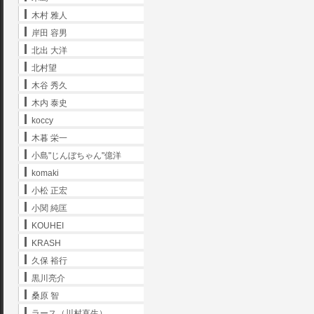
木村 雅人
岸田 容男
北出 大洋
北村望
木谷 秀久
木内 泰史
koccy
木暮 栄一
小島"じんぼちゃん"億洋
komaki
小松 正宏
小関 純匡
KOUHEI
KRASH
久保 裕行
黒川亮介
桑原 智
ラース（川村直生）