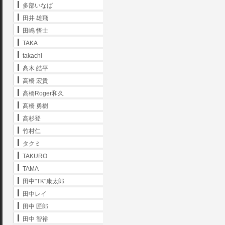
多部いなば
田井 雄飛
田嶋 悟士
TAKA
takachi
髙木 皓平
高橋 宏貴
高橋Roger和久
髙橋 勇樹
高杉登
竹村仁
タクミ
TAKURO
TAMA
田中"TK"康太郎
田中レイ
田中 匠郎
田中 智裕