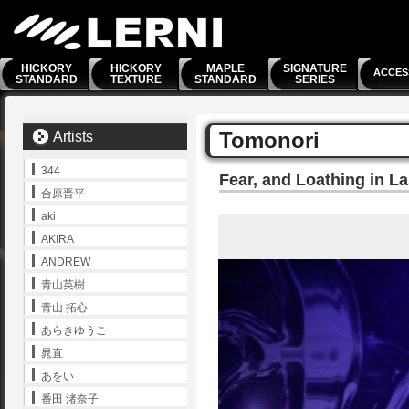
HICKORY
HICKORY
MAPLE
SIGNATURE
ACCES
STANDARD
TEXTURE
STANDARD
SERIES
Tomonori
Artists
344
Fear, and Loathing in L
合原晋平
aki
AKIRA
ANDREW
青山英樹
青山 拓心
あらきゆうこ
晁直
あをい
番田 渚奈子