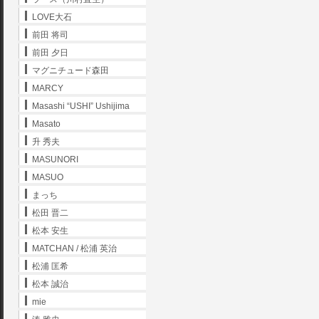
LOVE大石
前田 将司
前田 夕日
マグニチュード森田
MARCY
Masashi “USHI” Ushijima
Masato
升 秀夫
MASUNORI
MASUO
まっち
松田 晋二
松本 安生
MATCHAN / 松浦 英治
松浦 匡希
松本 誠治
mie