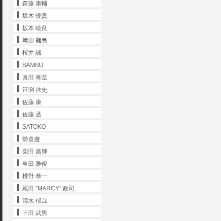
齋藤 康輔
坂木 優貴
坂本 暁良
﨑山 龍男
桜井 誠
SAMBU
眞田 将至
笹渕 啓史
佐藤 康
佐藤 丞
SATOKO
勢喜遊
柴田 昌輝
重田 雅俊
椎野 恭一
嶌田 ”MARCY” 政司
清水 郁哉
下田 武男