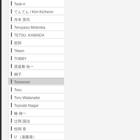
Task-n
てんてん / Kim Kicheon
寺本 英司
Teruyasu Motooka
TETSU. KAWADA
哲郎
Tkken
TOBBY
渡嘉敷 祐一
桐子
Tomonori
Toru
Toru Watanabe
Toyoaki Nagai
椿 雄一
辻岡 国治
恒岡 章
U （遠藤遊）