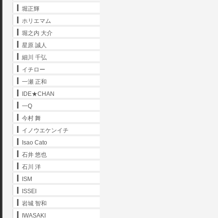
堀正輝
ホリエマム
堀之内 大介
星原 誠人
細川 千弘
イチロー
一瀬 正和
IDE★CHAN
一Q
今村 舞
イノウエケンイチ
Isao Cato
石井 悠也
石川 洋
ISM
ISSEI
岩城 智和
IWASAKI