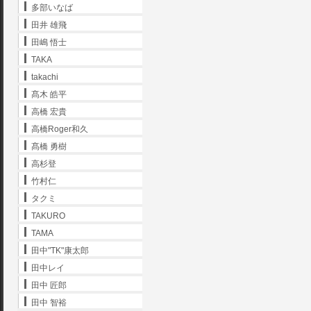
多部いなば
田井 雄飛
田嶋 悟士
TAKA
takachi
髙木 皓平
高橋 宏貴
高橋Roger和久
髙橋 勇樹
高杉登
竹村仁
タクミ
TAKURO
TAMA
田中"TK"康太郎
田中レイ
田中 匠郎
田中 智裕