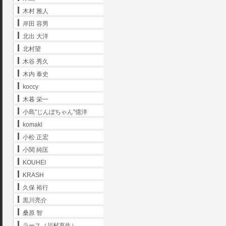
木村 雅人
岸田 容男
北出 大洋
北村望
木谷 秀久
木内 泰史
koccy
木暮 栄一
小島"じんぼちゃん"億洋
komaki
小松 正宏
小関 純匡
KOUHEI
KRASH
久保 裕行
黒川亮介
桑原 智
ラース（川村直生）