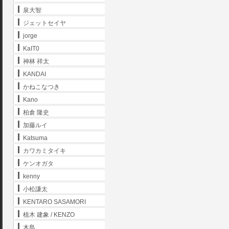
泉大智
ジェットセイヤ
jorge
KaIT0
神林 祥太
KANDAI
かねこなつき
Kano
柏倉 隆史
加藤ルイ
Katsuma
カワカミタイキ
ケンオガタ
kenny
小松謙太
KENTARO SASAMORI
植木 建象 / KENZO
木島