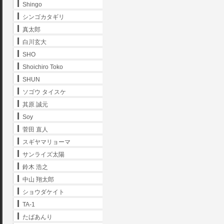
Shingo
シンゴカタギリ
真太郎
白川玄大
SHO
Shoichiro Toko
SHUN
ソゴウ タイスケ
其原 誠元
Soy
菅田 直人
スギヤマリョーマ
サンライズ太陽
鈴木 浩之
中山 翔太郎
ショウダケイト
TA-1
たばあんり