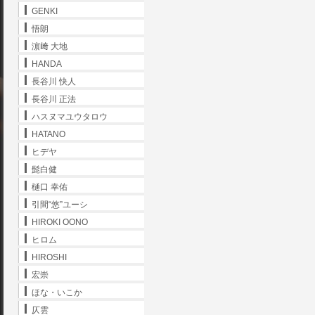
GENKI
悟朗
濵﨑 大地
HANDA
長谷川 快人
長谷川 正法
ハスヌマユウタロウ
HATANO
ヒデヤ
髭白健
樋口 幸佑
引間“悠”ユーシ
HIROKI OONO
ヒロム
HIROSHI
宏崇
ほな・いこか
仄雲