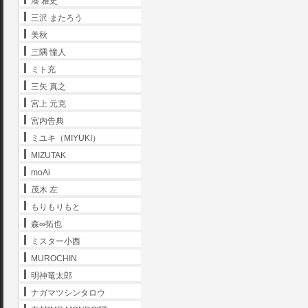
湊 雅史
三沢 またろう
美秋
三隅 憧人
ミト充
三矢 真之
宮上 元克
宮内告典
ミユキ（MIYUKI）
MIZUTAK
moAi
茂木 左
もりもりもと
森∞拓也
ミスター小西
MUROCHIN
明神竜太郎
ナガマツシンタロウ