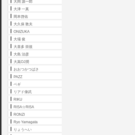
大岡 源一郎
大津 一真
岡本啓佑
大久保 敦夫
ONIZUKA
大場 俊
大喜多 崇規
大島 治彦
大嵩OJ潤
おおつかつばさ
PAZZ
ペギ
リアド偉武
RIKU
RISA☆RISA
RONZI
Ryo Yamagata
りょうへい