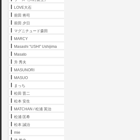
LOVE大石
前田 将司
前田 夕日
マグニチュード森田
MARCY
Masashi “USHI” Ushijima
Masato
升 秀夫
MASUNORI
MASUO
まっち
松田 晋二
松本 安生
MATCHAN / 松浦 英治
松浦 匡希
松本 誠治
mie