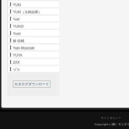
YUKI
YUKI（大崎由希）
Yuki
YUKIO
Yumi
椿 佑輔
Yuto Miyazaki
YUYA
ZAX
ヅラ
カタログダウンロード
サイトポリシー
Copyright c (株）モリダイラ