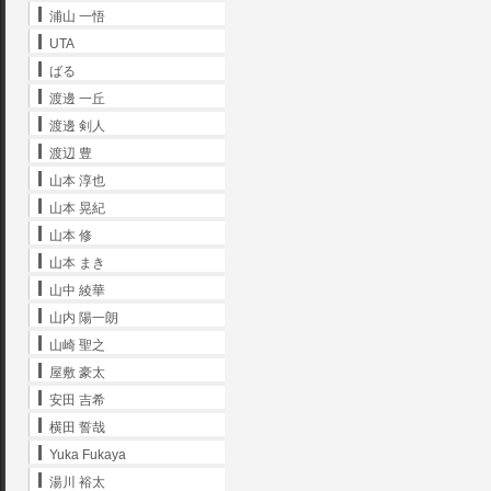
浦山 一悟
UTA
ばる
渡邊 一丘
渡邊 剣人
渡辺 豊
山本 淳也
山本 晃紀
山本 修
山本 まき
山中 綾華
山内 陽一朗
山崎 聖之
屋敷 豪太
安田 吉希
横田 誓哉
Yuka Fukaya
湯川 裕太