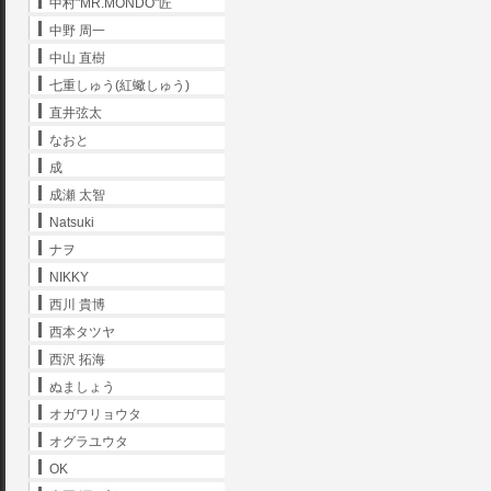
中村"MR.MONDO"匠
中野 周一
中山 直樹
七重しゅう(紅蠍しゅう)
直井弦太
なおと
成
成瀬 太智
Natsuki
ナヲ
NIKKY
西川 貴博
西本タツヤ
西沢 拓海
ぬましょう
オガワリョウタ
オグラユウタ
OK