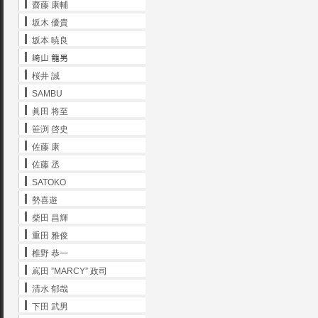
齋藤 康輔
坂木 優貴
坂本 暁良
﨑山 龍男
桜井 誠
SAMBU
眞田 将至
笹渕 啓史
佐藤 康
佐藤 丞
SATOKO
勢喜遊
柴田 昌輝
重田 雅俊
椎野 恭一
嶌田 ”MARCY” 政司
清水 郁哉
下田 武男