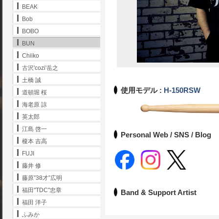
BEAK
Bob
BOBO
BUN
Chiiko
古沢'cozi'岳之
土橋 誠
使用モデル :
H-150RSW
道頓堀 桜
海老原 諒
英太郎
江島 啓一
Personal Web / SNS / Blog
榎本 吉高
FUJI
藤井 修
藤原”38才”広明
福田"TDC"忠章
Band & Support Artist
福田 洋子
ふみか