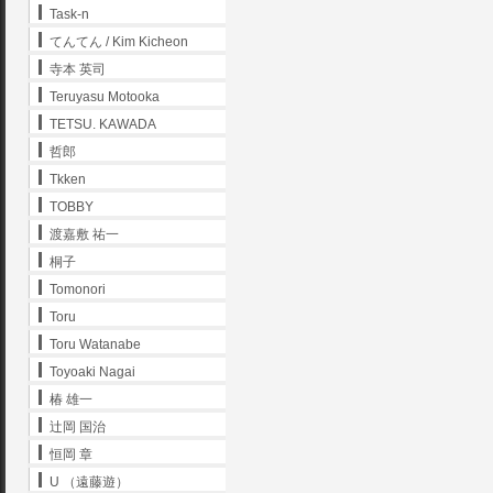
Task-n
てんてん / Kim Kicheon
寺本 英司
Teruyasu Motooka
TETSU. KAWADA
哲郎
Tkken
TOBBY
渡嘉敷 祐一
桐子
Tomonori
Toru
Toru Watanabe
Toyoaki Nagai
椿 雄一
辻岡 国治
恒岡 章
U （遠藤遊）