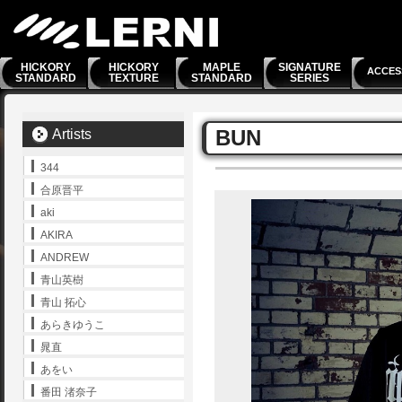
HICKORY
HICKORY
MAPLE
SIGNATURE
ACCES
STANDARD
TEXTURE
STANDARD
SERIES
BUN
Artists
344
合原晋平
aki
AKIRA
ANDREW
青山英樹
青山 拓心
あらきゆうこ
晁直
あをい
番田 渚奈子