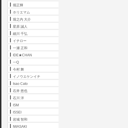
堀正輝
ホリエマム
堀之内 大介
星原 誠人
細川 千弘
イチロー
一瀬 正和
IDE★CHAN
一Q
今村 舞
イノウエケンイチ
Isao Cato
石井 悠也
石川 洋
ISM
ISSEI
岩城 智和
IWASAKI