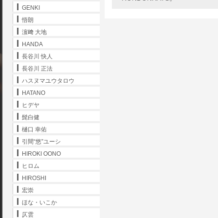
GENKI
悟朗
濵﨑 大地
HANDA
長谷川 快人
長谷川 正法
ハスヌマユウタロウ
HATANO
ヒデヤ
髭白健
樋口 幸佑
引間“悠”ユーシ
HIROKI OONO
ヒロム
HIROSHI
宏崇
ほな・いこか
仄雲