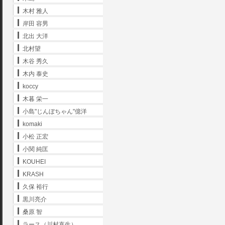
木村 雅人
岸田 容男
北出 大洋
北村望
木谷 秀久
木内 泰史
koccy
木暮 栄一
小島"じんぼちゃん"億洋
komaki
小松 正宏
小関 純匡
KOUHEI
KRASH
久保 裕行
黒川亮介
桑原 智
ラース（川村直生）