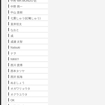
中村"MR.MONDO"匠
中野 周一
中山 直樹
七重しゅう(紅蠍しゅう)
直井弦太
なおと
成
成瀬 太智
Natsuki
ナヲ
NIKKY
西川 貴博
西本タツヤ
西沢 拓海
ぬましょう
オガワリョウタ
オグラユウタ
OK