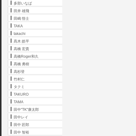
多部いなば
田井 雄飛
田嶋 悟士
TAKA
takachi
髙木 皓平
高橋 宏貴
高橋Roger和久
髙橋 勇樹
高杉登
竹村仁
タクミ
TAKURO
TAMA
田中"TK"康太郎
田中レイ
田中 匠郎
田中 智裕