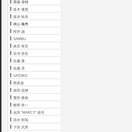
齋藤 康輔
坂木 優貴
坂本 暁良
﨑山 龍男
桜井 誠
SAMBU
眞田 将至
笹渕 啓史
佐藤 康
佐藤 丞
SATOKO
勢喜遊
柴田 昌輝
重田 雅俊
椎野 恭一
嶌田 ”MARCY” 政司
清水 郁哉
下田 武男