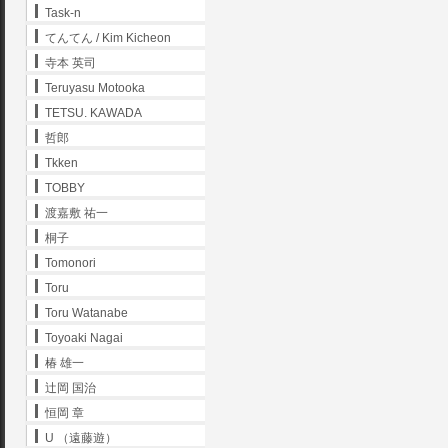
Task-n
てんてん / Kim Kicheon
寺本 英司
Teruyasu Motooka
TETSU. KAWADA
哲郎
Tkken
TOBBY
渡嘉敷 祐一
桐子
Tomonori
Toru
Toru Watanabe
Toyoaki Nagai
椿 雄一
辻岡 国治
恒岡 章
U （遠藤遊）