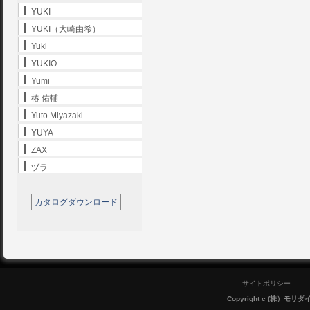
YUKI
YUKI（大崎由希）
Yuki
YUKIO
Yumi
椿 佑輔
Yuto Miyazaki
YUYA
ZAX
ヅラ
カタログダウンロード
サイトポリシー
Copyright c (株）モリダイラ