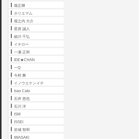
堀正輝
ホリエマム
堀之内 大介
星原 誠人
細川 千弘
イチロー
一瀬 正和
IDE★CHAN
一Q
今村 舞
イノウエケンイチ
Isao Cato
石井 悠也
石川 洋
ISM
ISSEI
岩城 智和
IWASAKI