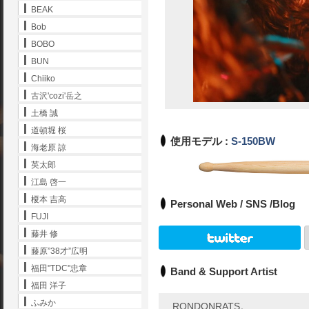
BEAK
Bob
BOBO
BUN
Chiiko
古沢'cozi'岳之
土橋 誠
道頓堀 桜
使用モデル :
S-150BW
海老原 諒
英太郎
江島 啓一
榎本 吉高
Personal Web / SNS /Blog
FUJI
藤井 修
藤原”38才”広明
福田"TDC"忠章
Band & Support Artist
福田 洋子
ふみか
RONDONRATS。