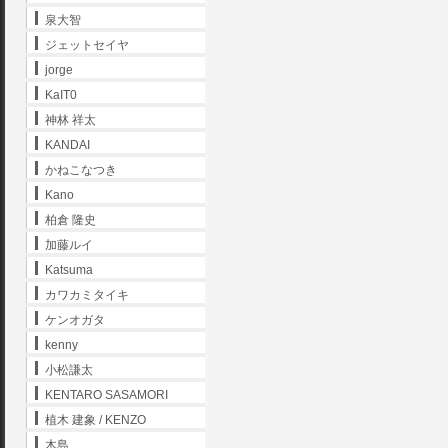
泉大智
ジェットセイヤ
jorge
KaIT0
神林 祥太
KANDAI
かねこなつき
Kano
柏倉 隆史
加藤ルイ
Katsuma
カワカミタイキ
ケンオガタ
kenny
小松謙太
KENTARO SASAMORI
植木 建象 / KENZO
木島