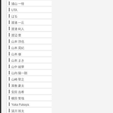
浦山 一悟
UTA
ばる
渡邊 一丘
渡邊 剣人
渡辺 豊
山本 淳也
山本 晃紀
山本 修
山本 まき
山中 綾華
山内 陽一朗
山崎 聖之
屋敷 豪太
安田 吉希
横田 誓哉
Yuka Fukaya
湯川 裕太