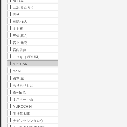
湊 雅史
三沢 またろう
美秋
三隅 憧人
ミト充
三矢 真之
宮上 元克
宮内告典
ミユキ（MIYUKI）
MIZUTAK
moAi
茂木 左
もりもりもと
森∞拓也
ミスター小西
MUROCHIN
明神竜太郎
ナガマツシンタロウ