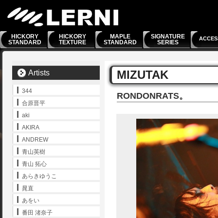
HICKORY
HICKORY
MAPLE
SIGNATURE
ACCES
STANDARD
TEXTURE
STANDARD
SERIES
MIZUTAK
Artists
344
RONDONRATS。
合原晋平
aki
AKIRA
ANDREW
青山英樹
青山 拓心
あらきゆうこ
晁直
あをい
番田 渚奈子