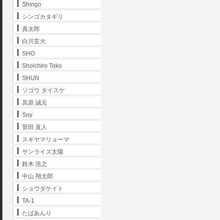
Shingo
シンゴカタギリ
真太郎
白川玄大
SHO
Shoichiro Toko
SHUN
ソゴウ タイスケ
其原 誠元
Soy
菅田 直人
スギヤマリョーマ
サンライズ太陽
鈴木 浩之
中山 翔太郎
ショウダケイト
TA-1
たばあんり