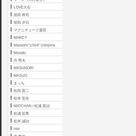
LOVE大石
前田 将司
前田 夕日
マグニチュード森田
MARCY
Masashi “USHI” Ushijima
Masato
升 秀夫
MASUNORI
MASUO
まっち
松田 晋二
松本 安生
MATCHAN / 松浦 英治
松浦 匡希
松本 誠治
mie