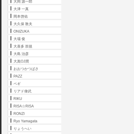
大岡 源一郎
大津 一真
岡本啓佑
大久保 敦夫
ONIZUKA
大場 俊
大喜多 崇規
大島 治彦
大嵩OJ潤
おおつかつばさ
PAZZ
ペギ
リアド偉武
RIKU
RISA☆RISA
RONZI
Ryo Yamagata
りょうへい