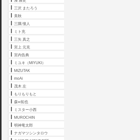
湊 雅史
三沢 またろう
美秋
三隅 憧人
ミト充
三矢 真之
宮上 元克
宮内告典
ミユキ（MIYUKI）
MIZUTAK
moAi
茂木 左
もりもりもと
森∞拓也
ミスター小西
MUROCHIN
明神竜太郎
ナガマツシンタロウ