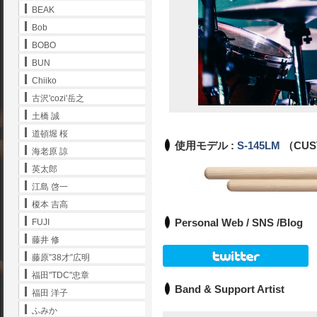
BEAK
Bob
BOBO
BUN
Chiiko
古沢'cozi'岳之
土橋 誠
道頓堀 桜
使用モデル :
S-145LM
（CUS
海老原 諒
英太郎
江島 啓一
榎本 吉高
Personal Web / SNS /Blog
FUJI
藤井 修
藤原”38才”広明
福田"TDC"忠章
Band & Support Artist
福田 洋子
ふみか