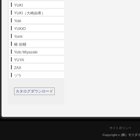
YUKI
YUKI（大崎由希）
Yuki
YUKIO
Yumi
椿 佑輔
Yuto Miyazaki
YUYA
ZAX
ヅラ
カタログダウンロード
サイトポリシー
Copyright c (株）モリダイラ