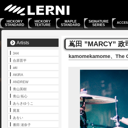
HICKORY
HICKORY
MAPLE
SIGNATURE
ACCES
STANDARD
TEXTURE
STANDARD
SERIES
嶌田 ”MARCY” 政
Artists
344
kamomekamome、The C
合原晋平
aki
AKIRA
ANDREW
青山英樹
青山 拓心
あらきゆうこ
晁直
あをい
番田 渚奈子