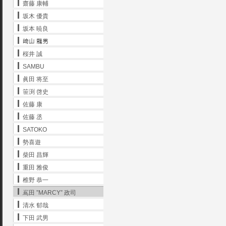
齋藤 康輔
坂木 優貴
坂本 暁良
﨑山 龍男
桜井 誠
SAMBU
眞田 将至
笹渕 啓史
佐藤 康
佐藤 丞
SATOKO
勢喜遊
柴田 昌輝
重田 雅俊
椎野 恭一
嶌田 ”MARCY” 政司
清水 郁哉
下田 武男