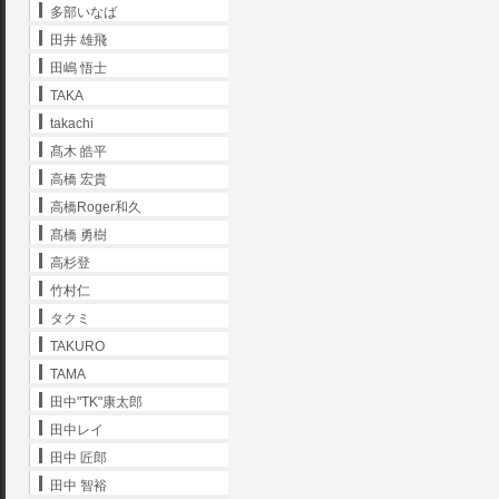
多部いなば
田井 雄飛
田嶋 悟士
TAKA
takachi
髙木 皓平
高橋 宏貴
高橋Roger和久
髙橋 勇樹
高杉登
竹村仁
タクミ
TAKURO
TAMA
田中"TK"康太郎
田中レイ
田中 匠郎
田中 智裕