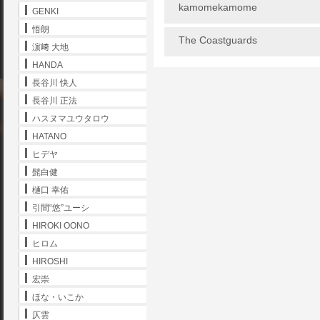
kamomekamome
GENKI
悟朗
The Coastguards
濵﨑 大地
HANDA
長谷川 快人
長谷川 正法
ハスヌマユウタロウ
HATANO
ヒデヤ
髭白健
樋口 幸佑
引間“悠”ユーシ
HIROKI OONO
ヒロム
HIROSHI
宏崇
ほな・いこか
仄雲