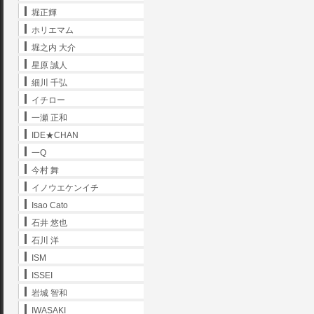
堀正輝
ホリエマム
堀之内 大介
星原 誠人
細川 千弘
イチロー
一瀬 正和
IDE★CHAN
一Q
今村 舞
イノウエケンイチ
Isao Cato
石井 悠也
石川 洋
ISM
ISSEI
岩城 智和
IWASAKI