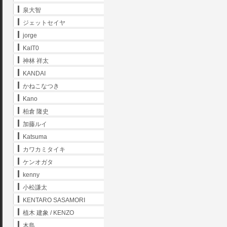
泉大智
ジェットセイヤ
jorge
KaIT0
神林 祥太
KANDAI
かねこなつき
Kano
柏倉 隆史
加藤ルイ
Katsuma
カワカミタイキ
ケンオガタ
kenny
小松謙太
KENTARO SASAMORI
植木 建象 / KENZO
木島