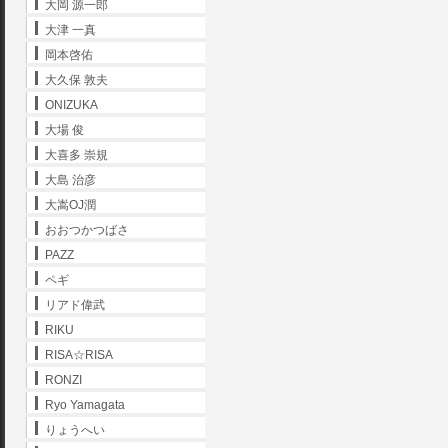
大岡 源一郎
大津 一真
岡本啓佑
大久保 敦夫
ONIZUKA
大場 俊
大喜多 崇規
大島 治彦
大嵩OJ潤
おおつかつばさ
PAZZ
ペギ
リアド偉武
RIKU
RISA☆RISA
RONZI
Ryo Yamagata
りょうへい