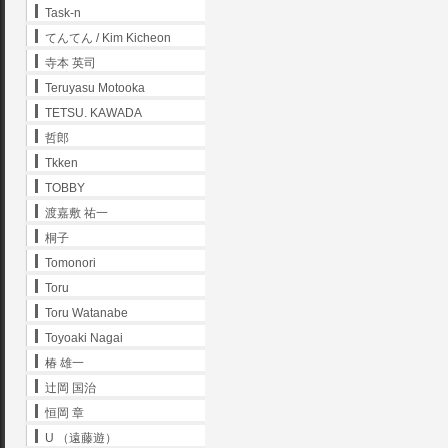
Task-n
てんてん / Kim Kicheon
寺本 英司
Teruyasu Motooka
TETSU. KAWADA
哲郎
Tkken
TOBBY
渡嘉敷 祐一
桐子
Tomonori
Toru
Toru Watanabe
Toyoaki Nagai
椿 雄一
辻岡 国治
恒岡 章
U （遠藤遊）