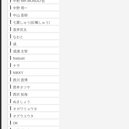
中村"MR.MONDO"匠
中野 周一
中山 直樹
七重しゅう(紅蠍しゅう)
直井弦太
なおと
成
成瀬 太智
Natsuki
ナヲ
NIKKY
西川 貴博
西本タツヤ
西沢 拓海
ぬましょう
オガワリョウタ
オグラユウタ
OK