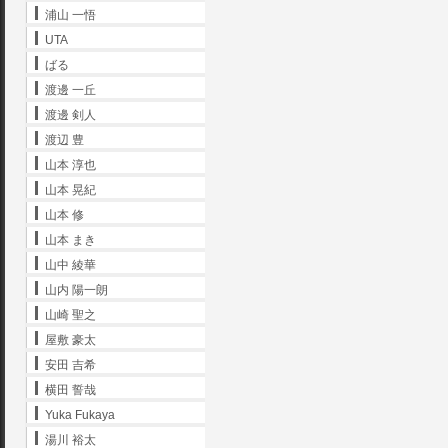
浦山 一悟
UTA
ばる
渡邊 一丘
渡邊 剣人
渡辺 豊
山本 淳也
山本 晃紀
山本 修
山本 まき
山中 綾華
山内 陽一朗
山崎 聖之
屋敷 豪太
安田 吉希
横田 誓哉
Yuka Fukaya
湯川 裕太