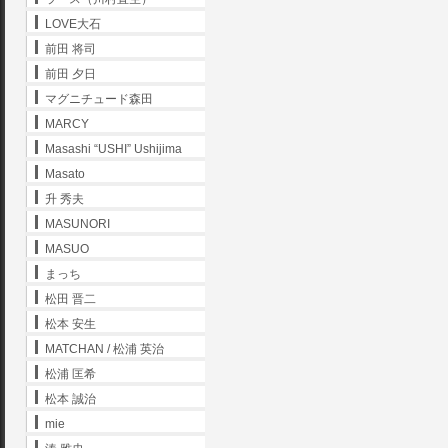
LOVE大石
前田 将司
前田 夕日
マグニチュード森田
MARCY
Masashi “USHI” Ushijima
Masato
升 秀夫
MASUNORI
MASUO
まっち
松田 晋二
松本 安生
MATCHAN / 松浦 英治
松浦 匡希
松本 誠治
mie