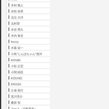
木村 雅人
岸田 容男
北出 大洋
北村望
木谷 秀久
木内 泰史
koccy
木暮 栄一
小島"じんぼちゃん"億洋
komaki
小松 正宏
小関 純匡
KOUHEI
KRASH
久保 裕行
黒川亮介
桑原 智
ラース（川村直生）