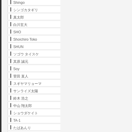
Shingo
シンゴカタギリ
真太郎
白川玄大
SHO
Shoichiro Toko
SHUN
ソゴウ タイスケ
其原 誠元
Soy
菅田 直人
スギヤマリョーマ
サンライズ太陽
鈴木 浩之
中山 翔太郎
ショウダケイト
TA-1
たばあんり