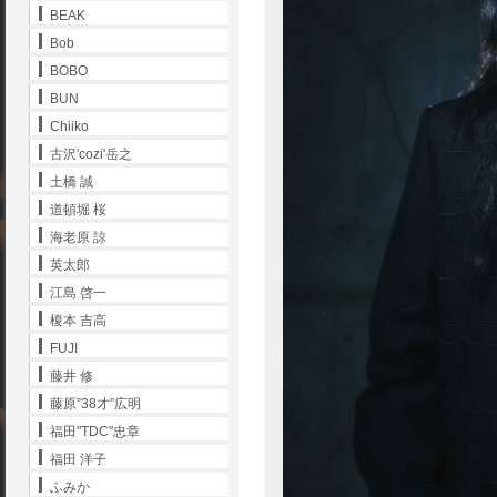
BEAK
Bob
BOBO
BUN
Chiiko
古沢'cozi'岳之
土橋 誠
道頓堀 桜
海老原 諒
英太郎
江島 啓一
榎本 吉高
FUJI
藤井 修
藤原”38才”広明
福田"TDC"忠章
福田 洋子
ふみか