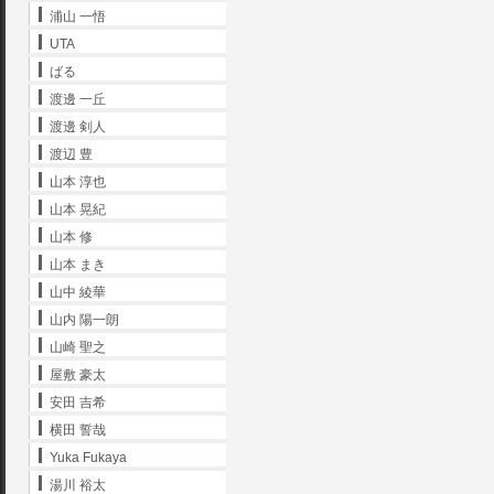
浦山 一悟
UTA
ばる
渡邊 一丘
渡邊 剣人
渡辺 豊
山本 淳也
山本 晃紀
山本 修
山本 まき
山中 綾華
山内 陽一朗
山崎 聖之
屋敷 豪太
安田 吉希
横田 誓哉
Yuka Fukaya
湯川 裕太