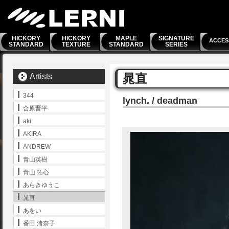
HICKORY
HICKORY
MAPLE
SIGNATURE
ACCES
STANDARD
TEXTURE
STANDARD
SERIES
晁直
Artists
344
lynch. / deadman
合原晋平
aki
AKIRA
ANDREW
青山英樹
青山 拓心
あらきゆうこ
晁直
あをい
番田 渚奈子