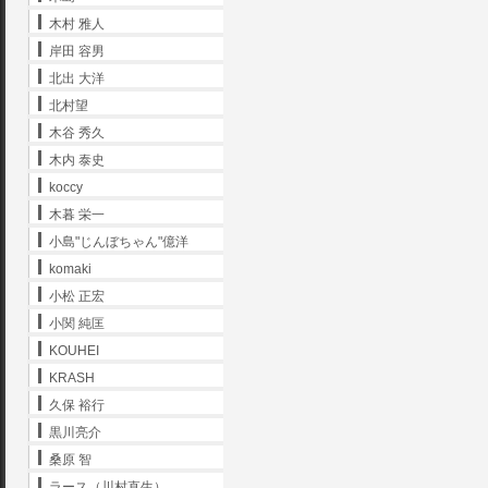
木村 雅人
岸田 容男
北出 大洋
北村望
木谷 秀久
木内 泰史
koccy
木暮 栄一
小島"じんぼちゃん"億洋
komaki
小松 正宏
小関 純匡
KOUHEI
KRASH
久保 裕行
黒川亮介
桑原 智
ラース（川村直生）