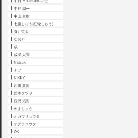
中村"MR.MONDO"匠
中野 周一
中山 直樹
七重しゅう(紅蠍しゅう)
直井弦太
なおと
成
成瀬 太智
Natsuki
ナヲ
NIKKY
西川 貴博
西本タツヤ
西沢 拓海
ぬましょう
オガワリョウタ
オグラユウタ
OK