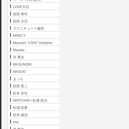
LOVE大石
前田 将司
前田 夕日
マグニチュード森田
MARCY
Masashi “USHI” Ushijima
Masato
升 秀夫
MASUNORI
MASUO
まっち
松田 晋二
松本 安生
MATCHAN / 松浦 英治
松浦 匡希
松本 誠治
mie