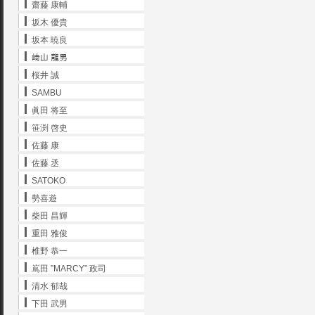
齋藤 康輔
坂木 優貴
坂本 暁良
﨑山 龍男
桜井 誠
SAMBU
眞田 将至
笹渕 啓史
佐藤 康
佐藤 丞
SATOKO
勢喜遊
柴田 昌輝
重田 雅俊
椎野 恭一
嶌田 ”MARCY” 政司
清水 郁哉
下田 武男