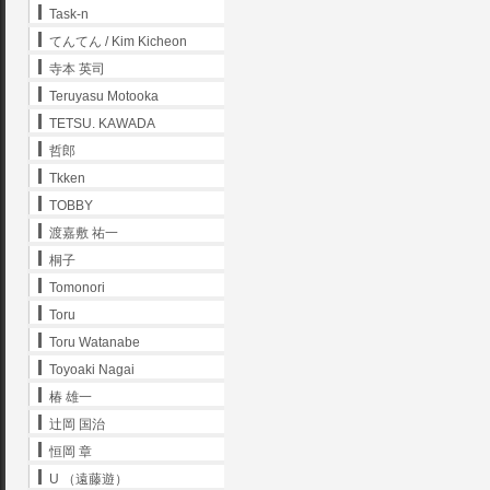
Task-n
てんてん / Kim Kicheon
寺本 英司
Teruyasu Motooka
TETSU. KAWADA
哲郎
Tkken
TOBBY
渡嘉敷 祐一
桐子
Tomonori
Toru
Toru Watanabe
Toyoaki Nagai
椿 雄一
辻岡 国治
恒岡 章
U （遠藤遊）