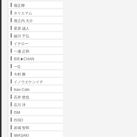
堀正輝
ホリエマム
堀之内 大介
星原 誠人
細川 千弘
イチロー
一瀬 正和
IDE★CHAN
一Q
今村 舞
イノウエケンイチ
Isao Cato
石井 悠也
石川 洋
ISM
ISSEI
岩城 智和
IWASAKI