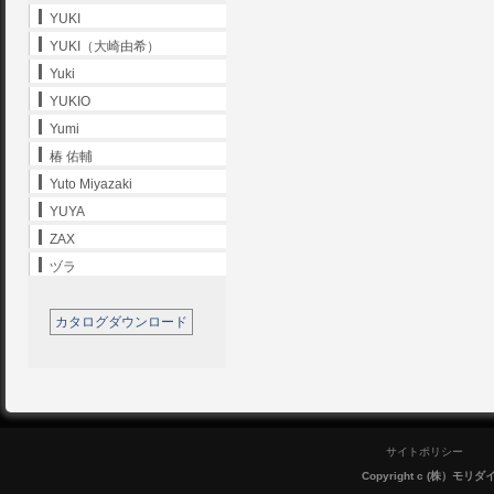
YUKI
YUKI（大崎由希）
Yuki
YUKIO
Yumi
椿 佑輔
Yuto Miyazaki
YUYA
ZAX
ヅラ
カタログダウンロード
サイトポリシー
Copyright c (株）モリダイラ