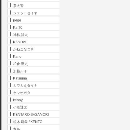
泉大智
ジェットセイヤ
jorge
KaIT0
神林 祥太
KANDAI
かねこなつき
Kano
柏倉 隆史
加藤ルイ
Katsuma
カワカミタイキ
ケンオガタ
kenny
小松謙太
KENTARO SASAMORI
植木 建象 / KENZO
木島