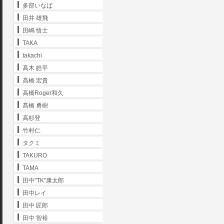
多部いなば
田井 雄飛
田嶋 悟士
TAKA
takachi
髙木 皓平
高橋 宏貴
高橋Roger和久
髙橋 勇樹
高杉登
竹村仁
タクミ
TAKURO
TAMA
田中"TK"康太郎
田中レイ
田中 匠郎
田中 智裕