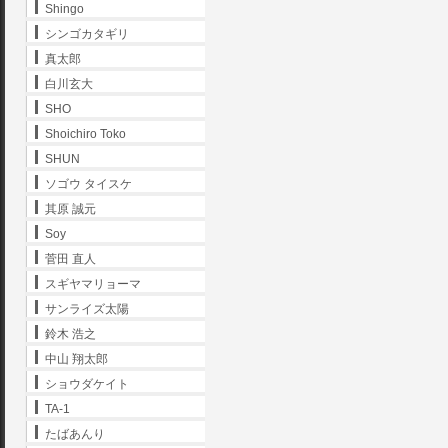
Shingo
シンゴカタギリ
真太郎
白川玄大
SHO
Shoichiro Toko
SHUN
ソゴウ タイスケ
其原 誠元
Soy
菅田 直人
スギヤマリョーマ
サンライズ太陽
鈴木 浩之
中山 翔太郎
ショウダケイト
TA-1
たばあんり