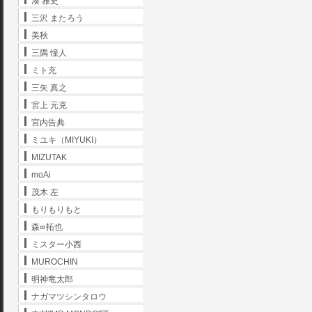
湊 雅史
三沢 またろう
美秋
三隅 憧人
ミト充
三矢 真之
宮上 元克
宮内告典
ミユキ（MIYUKI）
MIZUTAK
moAi
茂木 左
もりもりもと
森∞拓也
ミスター小西
MUROCHIN
明神竜太郎
ナガマツシンタロウ