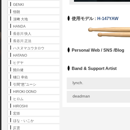
GENKI
悟朗
使用モデル :
H-147YAW
濵﨑 大地
HANDA
長谷川 快人
長谷川 正法
ハスヌマユウタロウ
Personal Web / SNS /Blog
HATANO
ヒデヤ
Band & Support Artist
髭白健
樋口 幸佑
lynch.
引間“悠”ユーシ
HIROKI OONO
deadman
ヒロム
HIROSHI
宏崇
ほな・いこか
仄雲