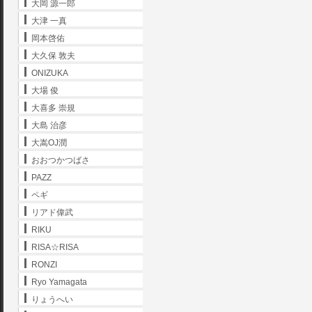
大岡 源一郎
大津 一真
岡本啓佑
大久保 敦夫
ONIZUKA
大場 俊
大喜多 崇規
大島 治彦
大嵩OJ潤
おおつかつばさ
PAZZ
ペギ
リアド偉武
RIKU
RISA☆RISA
RONZI
Ryo Yamagata
りょうへい