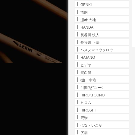
GENKI
悟朗
濵﨑 大地
HANDA
長谷川 快人
長谷川 正法
ハスヌマユウタロウ
HATANO
ヒデヤ
髭白健
樋口 幸佑
引間“悠”ユーシ
HIROKI OONO
ヒロム
HIROSHI
宏崇
ほな・いこか
仄雲