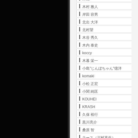
木村 雅人
岸田 容男
北出 大洋
北村望
木谷 秀久
木内 泰史
koccy
木暮 栄一
小島"じんぼちゃん"億洋
komaki
小松 正宏
小関 純匡
KOUHEI
KRASH
久保 裕行
黒川亮介
桑原 智
ラース（川村直生）