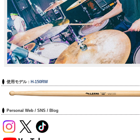
使用モデル :
H-150RW
Personal Web / SNS / Blog