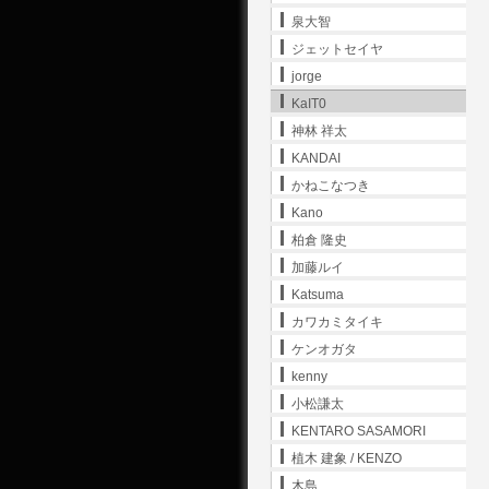
泉大智
ジェットセイヤ
jorge
KaIT0
神林 祥太
KANDAI
かねこなつき
Kano
柏倉 隆史
加藤ルイ
Katsuma
カワカミタイキ
ケンオガタ
kenny
小松謙太
KENTARO SASAMORI
植木 建象 / KENZO
木島