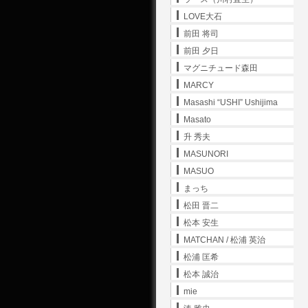
LOVE大石
前田 将司
前田 夕日
マグニチュード森田
MARCY
Masashi “USHI” Ushijima
Masato
升 秀夫
MASUNORI
MASUO
まっち
松田 晋二
松本 安生
MATCHAN / 松浦 英治
松浦 匡希
松本 誠治
mie