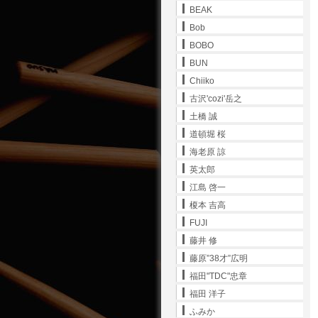
BEAK
Bob
BOBO
BUN
Chiiko
古沢'cozi'岳之
土橋 誠
道頓堀 桜
海老原 諒
英太郎
江島 啓一
榎本 吉高
FUJI
藤井 修
藤原”38才”広明
福田"TDC"忠章
福田 洋子
ふみか