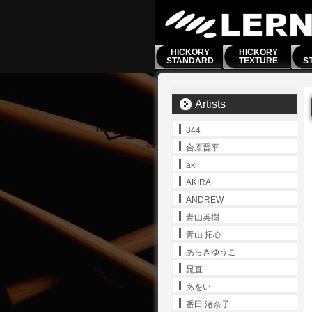
HICKORY
HICKORY
STANDARD
TEXTURE
S
Artists
344
合原晋平
aki
AKIRA
ANDREW
青山英樹
青山 拓心
あらきゆうこ
晁直
あをい
番田 渚奈子