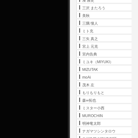
湊 雅史
三沢 またろう
美秋
三隅 憧人
ミト充
三矢 真之
宮上 元克
宮内告典
ミユキ（MIYUKI）
MIZUTAK
moAi
茂木 左
もりもりもと
森∞拓也
ミスター小西
MUROCHIN
明神竜太郎
ナガマツシンタロウ