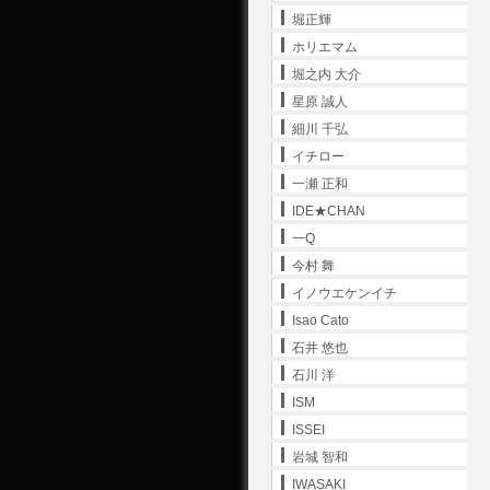
堀正輝
ホリエマム
堀之内 大介
星原 誠人
細川 千弘
イチロー
一瀬 正和
IDE★CHAN
一Q
今村 舞
イノウエケンイチ
Isao Cato
石井 悠也
石川 洋
ISM
ISSEI
岩城 智和
IWASAKI