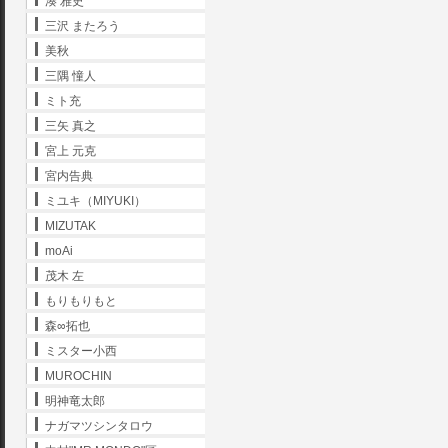
湊 雅史
三沢 またろう
美秋
三隅 憧人
ミト充
三矢 真之
宮上 元克
宮内告典
ミユキ（MIYUKI）
MIZUTAK
moAi
茂木 左
もりもりもと
森∞拓也
ミスター小西
MUROCHIN
明神竜太郎
ナガマツシンタロウ