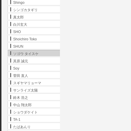
Shingo
シンゴカタギリ
真太郎
白川玄大
SHO
Shoichiro Toko
SHUN
ソゴウ タイスケ
其原 誠元
Soy
菅田 直人
スギヤマリョーマ
サンライズ太陽
鈴木 浩之
中山 翔太郎
ショウダケイト
TA-1
たばあんり