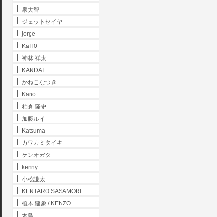
泉大智
ジェットセイヤ
jorge
KaIT0
神林 祥太
KANDAI
かねこなつき
Kano
柏倉 隆史
加藤ルイ
Katsuma
カワカミタイキ
ケンオガタ
kenny
小松謙太
KENTARO SASAMORI
植木 建象 / KENZO
木島