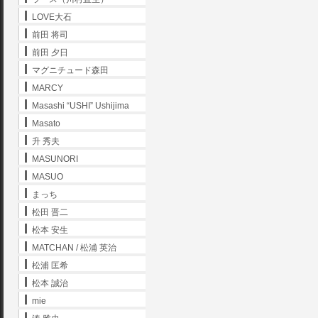
LOVE大石
前田 将司
前田 夕日
マグニチュード森田
MARCY
Masashi “USHI” Ushijima
Masato
升 秀夫
MASUNORI
MASUO
まっち
松田 晋二
松本 安生
MATCHAN / 松浦 英治
松浦 匡希
松本 誠治
mie