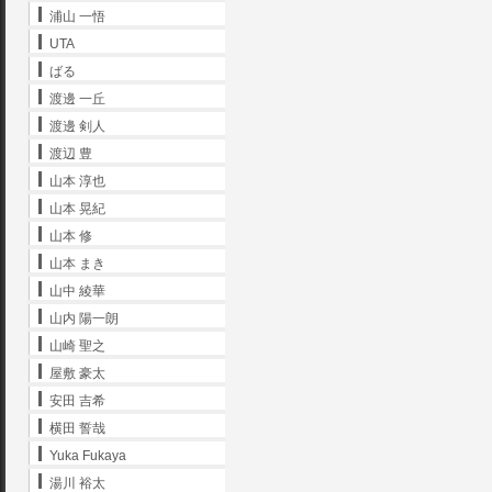
浦山 一悟
UTA
ばる
渡邊 一丘
渡邊 剣人
渡辺 豊
山本 淳也
山本 晃紀
山本 修
山本 まき
山中 綾華
山内 陽一朗
山崎 聖之
屋敷 豪太
安田 吉希
横田 誓哉
Yuka Fukaya
湯川 裕太