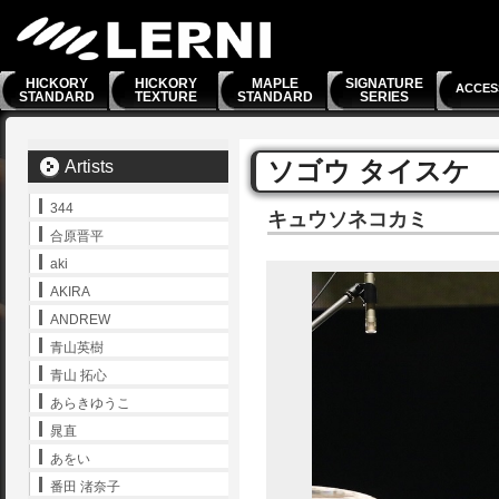
HICKORY
HICKORY
MAPLE
SIGNATURE
ACCES
STANDARD
TEXTURE
STANDARD
SERIES
ソゴウ タイスケ
Artists
344
キュウソネコカミ
合原晋平
aki
AKIRA
ANDREW
青山英樹
青山 拓心
あらきゆうこ
晁直
あをい
番田 渚奈子