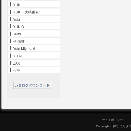
YUKI
YUKI（大崎由希）
Yuki
YUKIO
Yumi
椿 佑輔
Yuto Miyazaki
YUYA
ZAX
ヅラ
カタログダウンロード
サイトポリシー
Copyright c (株）モリダイラ