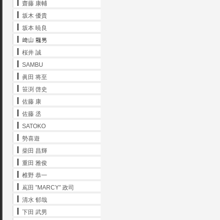
齋藤 康輔
坂木 優貴
坂本 暁良
﨑山 龍男
桜井 誠
SAMBU
眞田 将至
笹渕 啓史
佐藤 康
佐藤 丞
SATOKO
勢喜遊
柴田 昌輝
重田 雅俊
椎野 恭一
嶌田 ”MARCY” 政司
清水 郁哉
下田 武男