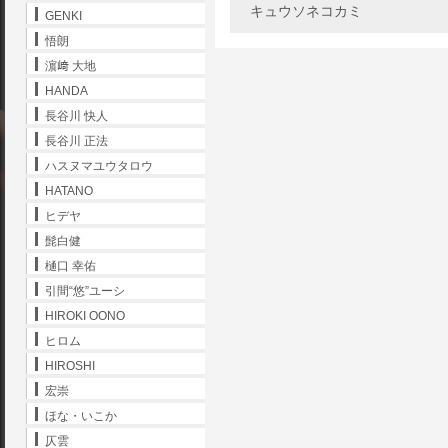
キュウソネコカミ
GENKI
悟朗
濵﨑 大地
HANDA
長谷川 快人
長谷川 正法
ハスヌマユウタロウ
HATANO
ヒデヤ
髭白健
樋口 幸佑
引間“悠”ユーシ
HIROKI OONO
ヒロム
HIROSHI
宏崇
ほな・いこか
仄雲