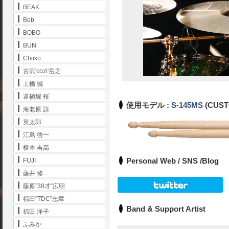
BEAK
Bob
BOBO
BUN
Chiiko
古沢'cozi'岳之
土橋 誠
道頓堀 桜
使用モデル :
S-145MS
(CUS
海老原 諒
英太郎
江島 啓一
榎本 吉高
Personal Web / SNS /Blog
FUJI
藤井 修
藤原”38才”広明
福田"TDC"忠章
Band & Support Artist
福田 洋子
ふみか