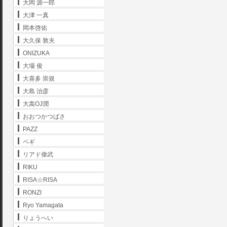
大岡 源一郎
大津 一真
岡本啓佑
大久保 敦夫
ONIZUKA
大場 俊
大喜多 崇規
大島 治彦
大嵩OJ潤
おおつかつばさ
PAZZ
ペギ
リアド偉武
RIKU
RISA☆RISA
RONZI
Ryo Yamagata
りょうへい