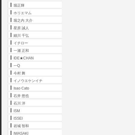
堀正輝
ホリエマム
堀之内 大介
星原 誠人
細川 千弘
イチロー
一瀬 正和
IDE★CHAN
一Q
今村 舞
イノウエケンイチ
Isao Cato
石井 悠也
石川 洋
ISM
ISSEI
岩城 智和
IWASAKI