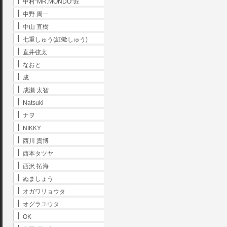
中村"MR.MONDO"匠
中野 周一
中山 直樹
七重しゅう(紅蠍しゅう)
直井弦太
なおと
成
成瀬 太智
Natsuki
ナヲ
NIKKY
西川 貴博
西本タツヤ
西沢 拓海
ぬましょう
オガワリョウタ
オグラユウタ
OK