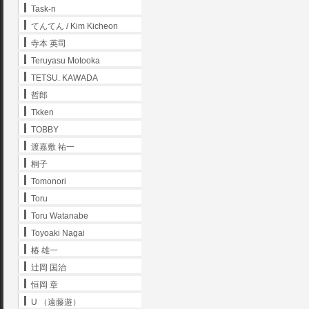
Task-n
てんてん / Kim Kicheon
寺本 英司
Teruyasu Motooka
TETSU. KAWADA
哲郎
Tkken
TOBBY
渡嘉敷 祐一
桐子
Tomonori
Toru
Toru Watanabe
Toyoaki Nagai
椿 雄一
辻岡 国治
恒岡 章
U （遠藤遊）