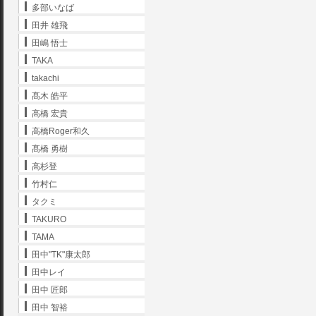
多部いなば
田井 雄飛
田嶋 悟士
TAKA
takachi
髙木 皓平
高橋 宏貴
高橋Roger和久
髙橋 勇樹
高杉登
竹村仁
タクミ
TAKURO
TAMA
田中"TK"康太郎
田中レイ
田中 匠郎
田中 智裕