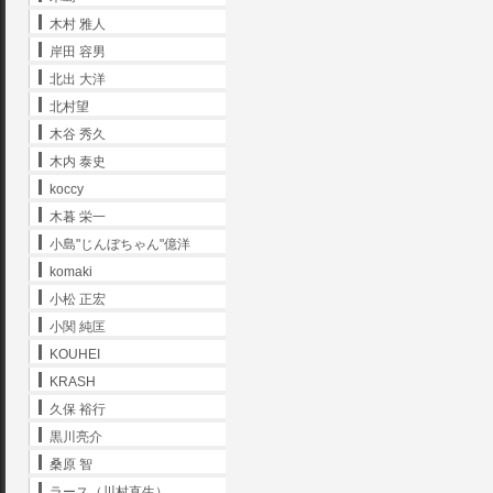
木村 雅人
岸田 容男
北出 大洋
北村望
木谷 秀久
木内 泰史
koccy
木暮 栄一
小島"じんぼちゃん"億洋
komaki
小松 正宏
小関 純匡
KOUHEI
KRASH
久保 裕行
黒川亮介
桑原 智
ラース（川村直生）