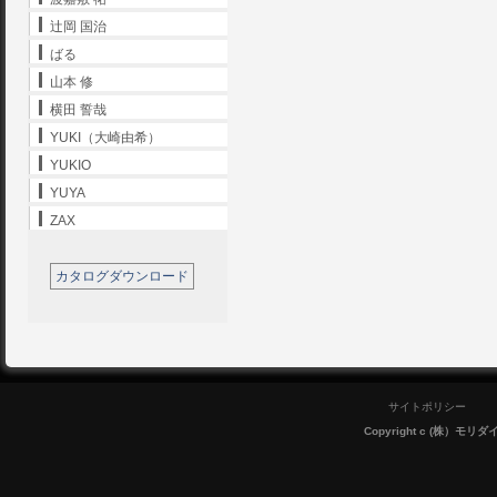
辻岡 国治
ばる
山本 修
横田 誓哉
YUKI（大崎由希）
YUKIO
YUYA
ZAX
カタログダウンロード
サイトポリシー
Copyright c (株）モリダイラ