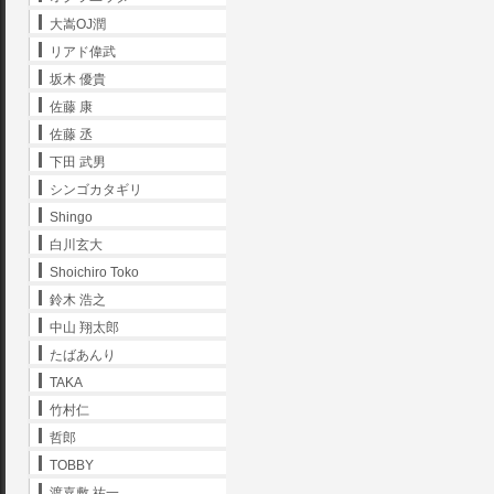
大嵩OJ潤
リアド偉武
坂木 優貴
佐藤 康
佐藤 丞
下田 武男
シンゴカタギリ
Shingo
白川玄大
Shoichiro Toko
鈴木 浩之
中山 翔太郎
たばあんり
TAKA
竹村仁
哲郎
TOBBY
渡嘉敷 祐一