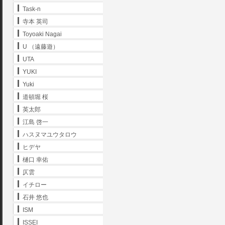
Task-n
寺本 英司
Toyoaki Nagai
U （遠藤遊）
UTA
YUKI
Yuki
道頓堀 桜
英太郎
江島 啓一
ハスヌマユウタロウ
ヒデヤ
樋口 幸佑
仄雲
イチロー
石井 悠也
ISM
ISSEI