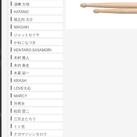
濵﨑 大地
HATANO
堀之内 大介
IWASAKI
ジェットセイヤ
かねこなつき
KENTARO SASAMORI
木村 雅人
木内 泰史
木暮 栄一
KRASH
LOVE大石
MARCY
升秀夫
松田 晋二
三沢またろう
ミト充
ナガマツシンタロウ