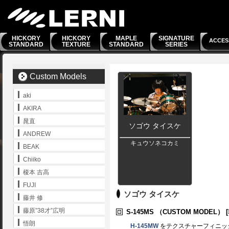
HICKORY
HICKORY
MAPLE
SIGNATURE
ACCES
STANDARD
TEXTURE
STANDARD
SERIES
Custom Models
aki
AKIRA
晁直
ソゴウ タイスケ
ANDREW
キュウソネコカミ
BEAK
Chiiko
榎本 吉高
FUJI
ソゴウ タイスケ
藤井 修
藤原”38才”広明
S-145MS
（CUSTOM MODEL）
悟朗
H-145MW
をテクスチャーフィニッ