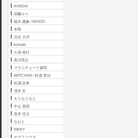
KANDAI
加藤ルイ
植木 建象 / KENZO
木島
北出 大洋
komaki
久保 裕行
黒川亮介
マグニチュード森田
MATCHAN / 松浦 英治
松浦 匡希
茂木 左
もりもりもと
中山 直樹
直井 弦太
なおと
NIKKY
オグラユウタ