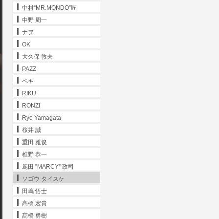
中村“MR.MONDO”匠
中野 周一
ナヲ
OK
大久保 敦夫
PAZZ
ペギ
RIKU
RONZI
Ryo Yamagata
桜井 誠
重田 雅俊
椎野 恭一
嶌田 ”MARCY” 政司
ソゴウ タイスケ
田嶋 悟士
高橋 宏貴
髙橋 勇樹