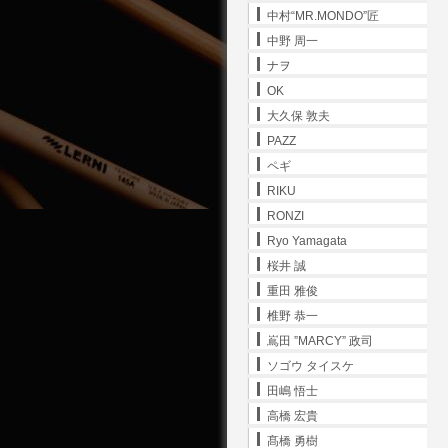
中村“MR.MONDO”匠
中野 周一
ナヲ
OK
大久保 敦夫
PAZZ
ペギ
RIKU
RONZI
Ryo Yamagata
桜井 誠
重田 雅俊
椎野 恭一
嶌田 ”MARCY” 政司
ソゴウ タイスケ
田嶋 悟士
高橋 宏貴
髙橋 勇樹