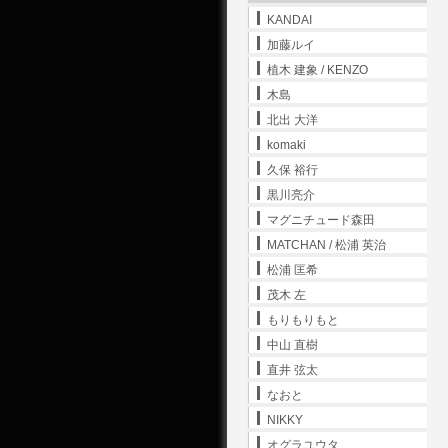
KANDAI
加藤ルイ
植木 建象 / KENZO
木島
北出 大洋
komaki
久保 裕行
黒川亮介
マグニチュード森田
MATCHAN / 松浦 英治
松浦 匡希
茂木 左
もりもりもと
中山 直樹
直井 弦太
なおと
NIKKY
オグラユウタ