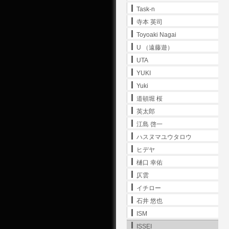
Task-n
寺本 英司
Toyoaki Nagai
U （遠藤遊）
UTA
YUKI
Yuki
道頓堀 桜
英太郎
江島 啓一
ハスヌマユウタロウ
ヒデヤ
樋口 幸佑
仄雲
イチロー
石井 悠也
ISM
ISSEI