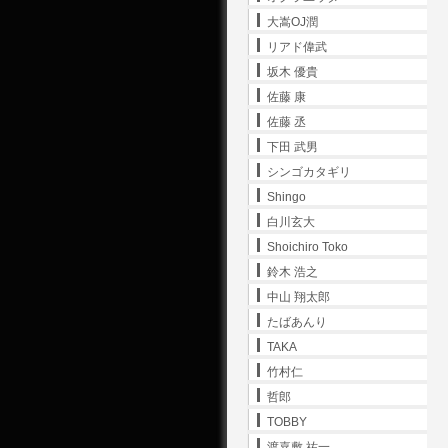
大嵩OJ潤
リアド偉武
坂木 優貴
佐藤 康
佐藤 丞
下田 武男
シンゴカタギリ
Shingo
白川玄大
Shoichiro Toko
鈴木 浩之
中山 翔太郎
たばあんり
TAKA
竹村仁
哲郎
TOBBY
渡嘉敷 祐一