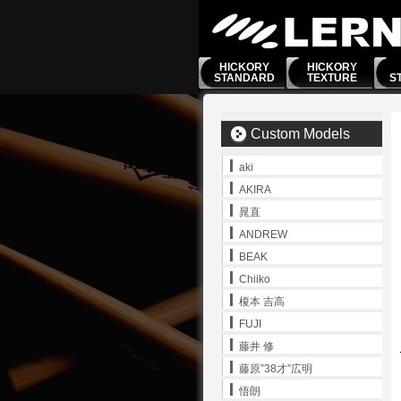
HICKORY
HICKORY
STANDARD
TEXTURE
S
Custom Models
aki
AKIRA
晁直
ANDREW
BEAK
Chiiko
榎本 吉高
FUJI
藤井 修
藤原”38才”広明
悟朗