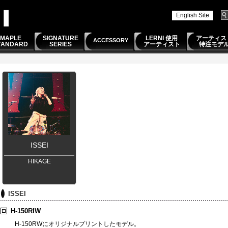
English Site
MAPLE
SIGNATURE
LERNI 使用
アーティス
ACCESSORY
TANDARD
SERIES
アーティスト
特注モデ
ISSEI
HIKAGE
ISSEI
H-150RIW
H-150RWにオリジナルプリントしたモデル。