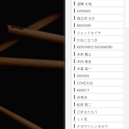
濵﨑 大地
HATANO
堀之内 大介
IWASAKI
ジェットセイヤ
かねこなつき
KENTARO SASAMORI
木村 雅人
木内 泰史
木暮 栄一
KRASH
LOVE大石
MARCY
升秀夫
松田 晋二
三沢またろう
ミト充
ナガマツシンタロウ