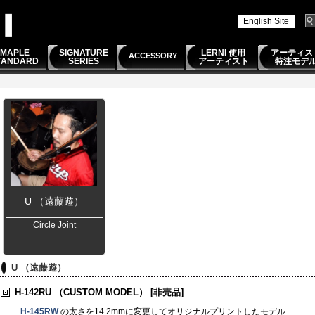
English Site
MAPLE
SIGNATURE
LERNI 使用
アーティス
ACCESSORY
TANDARD
SERIES
アーティスト
特注モデ
U （遠藤遊）
Circle Joint
U （遠藤遊）
H-142RU
（CUSTOM MODEL）
[非売品]
H-145RW
の太さを14.2mmに変更してオリジナルプリントしたモデル