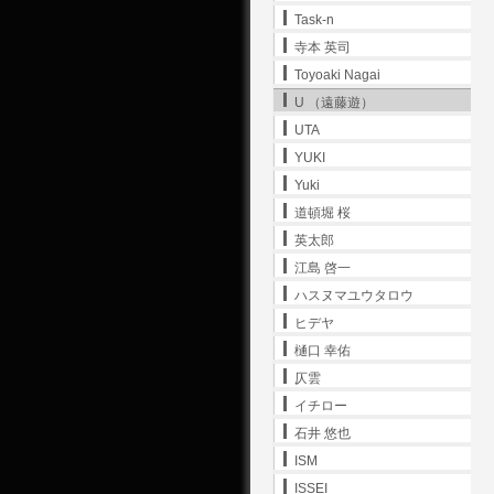
Task-n
寺本 英司
Toyoaki Nagai
U （遠藤遊）
UTA
YUKI
Yuki
道頓堀 桜
英太郎
江島 啓一
ハスヌマユウタロウ
ヒデヤ
樋口 幸佑
仄雲
イチロー
石井 悠也
ISM
ISSEI