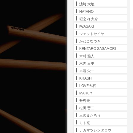
濵﨑 大地
HATANO
堀之内 大介
IWASAKI
ジェットセイヤ
かねこなつき
KENTARO SASAMORI
木村 雅人
木内 泰史
木暮 栄一
KRASH
LOVE大石
MARCY
升秀夫
松田 晋二
三沢またろう
ミト充
ナガマツシンタロウ