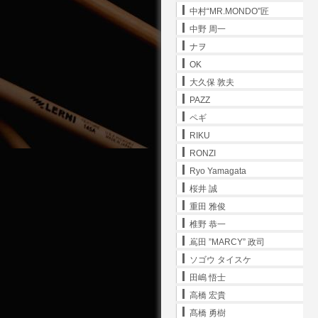
中村“MR.MONDO”匠
中野 周一
ナヲ
OK
大久保 敦夫
PAZZ
ペギ
RIKU
RONZI
Ryo Yamagata
桜井 誠
重田 雅俊
椎野 恭一
嶌田 ”MARCY” 政司
ソゴウ タイスケ
田嶋 悟士
高橋 宏貴
髙橋 勇樹