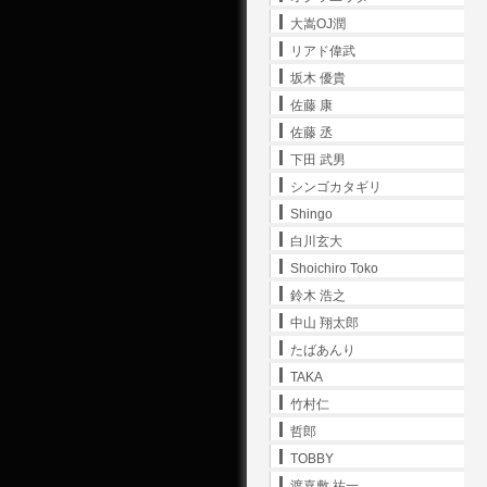
大嵩OJ潤
リアド偉武
坂木 優貴
佐藤 康
佐藤 丞
下田 武男
シンゴカタギリ
Shingo
白川玄大
Shoichiro Toko
鈴木 浩之
中山 翔太郎
たばあんり
TAKA
竹村仁
哲郎
TOBBY
渡嘉敷 祐一