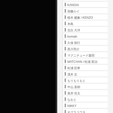
KANDAI
加藤ルイ
植木 建象 / KENZO
木島
北出 大洋
komaki
久保 裕行
黒川亮介
マグニチュード森田
MATCHAN / 松浦 英治
松浦 匡希
茂木 左
もりもりもと
中山 直樹
直井 弦太
なおと
NIKKY
オグラユウタ