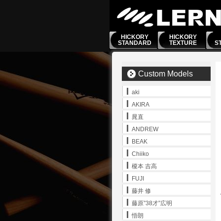
HICKORY
HICKORY
STANDARD
TEXTURE
S
Custom Models
aki
AKIRA
晁直
ANDREW
BEAK
Chiiko
榎本 吉高
FUJI
藤井 修
藤原”38才”広明
悟朗