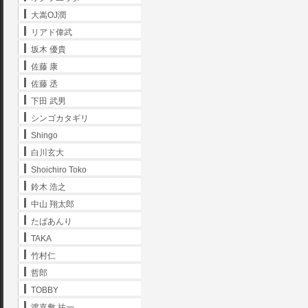
大嵩OJ潤
リアド偉武
坂木 優貴
佐藤 康
佐藤 丞
下田 武男
シンゴカタギリ
Shingo
白川玄大
Shoichiro Toko
鈴木 浩之
中山 翔太郎
たばあんり
TAKA
竹村仁
哲郎
TOBBY
渡嘉敷 祐一