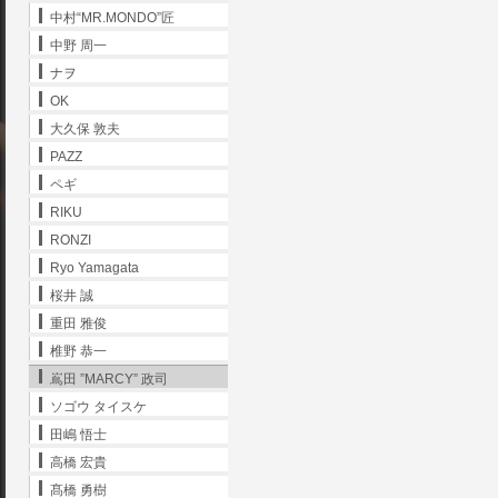
中村“MR.MONDO”匠
中野 周一
ナヲ
OK
大久保 敦夫
PAZZ
ペギ
RIKU
RONZI
Ryo Yamagata
桜井 誠
重田 雅俊
椎野 恭一
嶌田 ”MARCY” 政司
ソゴウ タイスケ
田嶋 悟士
高橋 宏貴
髙橋 勇樹