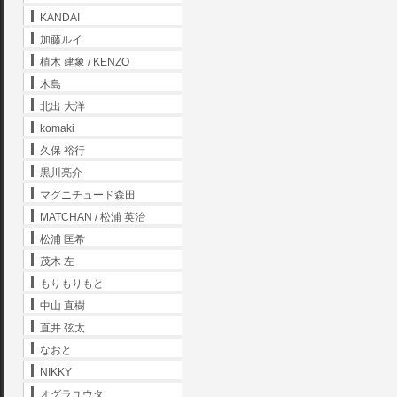
KANDAI
加藤ルイ
植木 建象 / KENZO
木島
北出 大洋
komaki
久保 裕行
黒川亮介
マグニチュード森田
MATCHAN / 松浦 英治
松浦 匡希
茂木 左
もりもりもと
中山 直樹
直井 弦太
なおと
NIKKY
オグラユウタ