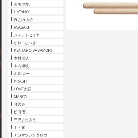
濵﨑 大地
HATANO
堀之内 大介
IWASAKI
ジェットセイヤ
かねこなつき
KENTARO SASAMORI
木村 雅人
木内 泰史
木暮 栄一
KRASH
LOVE大石
MARCY
升秀夫
松田 晋二
三沢またろう
ミト充
ナガマツシンタロウ