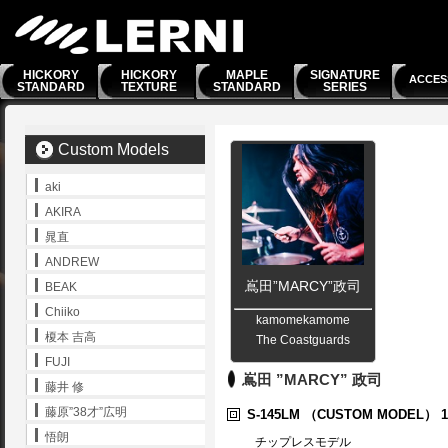
HICKORY
HICKORY
MAPLE
SIGNATURE
ACCES
STANDARD
TEXTURE
STANDARD
SERIES
Custom Models
aki
AKIRA
晁直
ANDREW
嶌田”MARCY”政司
BEAK
Chiiko
kamomekamome
榎本 吉高
The Coastguards
FUJI
嶌田 ”MARCY” 政司
藤井 修
藤原”38才”広明
S-145LM
（CUSTOM MODEL）
1
悟朗
チップレスモデル