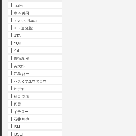
Task-n
寺本 英司
Toyoaki Nagai
U （遠藤遊）
UTA
YUKI
Yuki
道頓堀 桜
英太郎
江島 啓一
ハスヌマユウタロウ
ヒデヤ
樋口 幸佑
仄雲
イチロー
石井 悠也
ISM
ISSEI