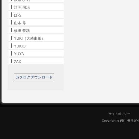
辻岡 国治
ばる
山本 修
横田 誓哉
YUKI（大崎由希）
YUKIO
YUYA
ZAX
カタログダウンロード
サイトポリシー
Copyright c (株）モリダイラ