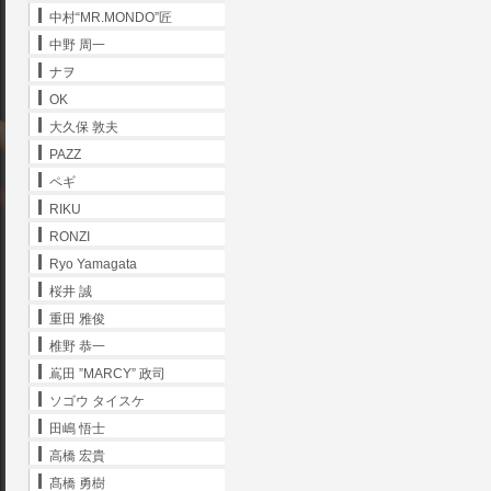
中村“MR.MONDO”匠
中野 周一
ナヲ
OK
大久保 敦夫
PAZZ
ペギ
RIKU
RONZI
Ryo Yamagata
桜井 誠
重田 雅俊
椎野 恭一
嶌田 ”MARCY” 政司
ソゴウ タイスケ
田嶋 悟士
高橋 宏貴
髙橋 勇樹