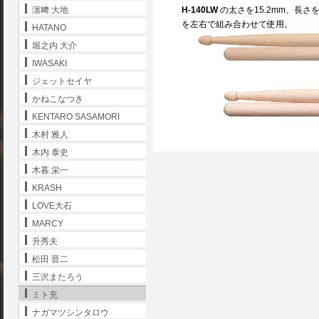
濵﨑 大地
H-140LW
の太さを15.2mm、長さ
を左右で組み合わせて使用。
HATANO
堀之内 大介
IWASAKI
ジェットセイヤ
かねこなつき
KENTARO SASAMORI
木村 雅人
木内 泰史
木暮 栄一
KRASH
LOVE大石
MARCY
升秀夫
松田 晋二
三沢またろう
ミト充
ナガマツシンタロウ