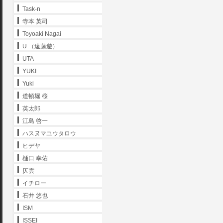
Task-n
寺本 英司
Toyoaki Nagai
U （遠藤遊）
UTA
YUKI
Yuki
道頓堀 桜
英太郎
江島 啓一
ハスヌマユウタロウ
ヒデヤ
樋口 幸佑
仄雲
イチロー
石井 悠也
ISM
ISSEI