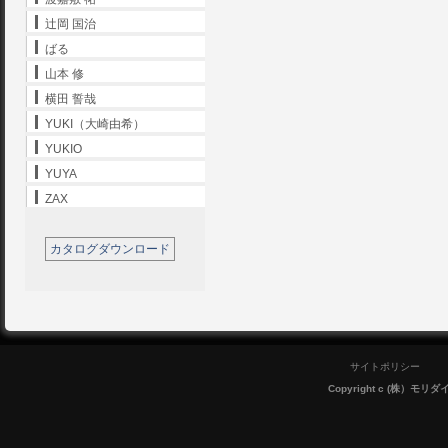
辻岡 国治
ばる
山本 修
横田 誓哉
YUKI（大崎由希）
YUKIO
YUYA
ZAX
カタログダウンロード
サイトポリシー
Copyright c (株）モリダイラ