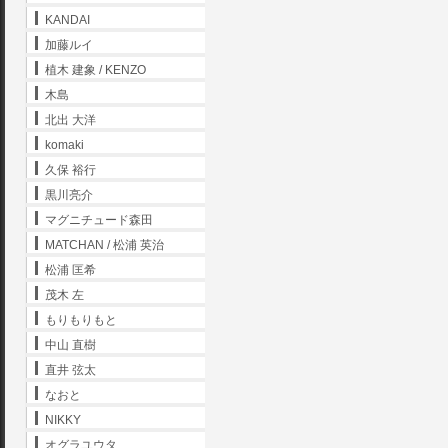
KANDAI
加藤ルイ
植木 建象 / KENZO
木島
北出 大洋
komaki
久保 裕行
黒川亮介
マグニチュード森田
MATCHAN / 松浦 英治
松浦 匡希
茂木 左
もりもりもと
中山 直樹
直井 弦太
なおと
NIKKY
オグラユウタ