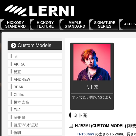
HICKORY
HICKORY
MAPLE
SIGNATURE
ACCES
STANDARD
TEXTURE
STANDARD
SERIES
Custom Models
aki
AKIRA
晁直
ANDREW
ミト充
BEAK
Chiiko
オメでたい頭でなにより
榎本 吉高
FUJI
ミト充
藤井 修
藤原”38才”広明
H-152MI
(CUSTOM MODEL) [非
悟朗
H-150MW
の太さを15.2mm、長さ