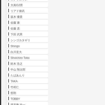
大嵩OJ潤
リアド偉武
坂木 優貴
佐藤 康
佐藤 丞
下田 武男
シンゴカタギリ
Shingo
白川玄大
Shoichiro Toko
鈴木 浩之
中山 翔太郎
たばあんり
TAKA
竹村仁
哲郎
TOBBY
渡嘉敷 祐一