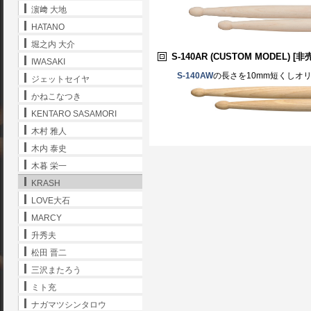
濵﨑 大地
HATANO
堀之内 大介
S-140AR
(CUSTOM MODEL) [非
IWASAKI
S-140AW
の長さを10mm短くしオ
ジェットセイヤ
かねこなつき
KENTARO SASAMORI
木村 雅人
木内 泰史
木暮 栄一
KRASH
LOVE大石
MARCY
升秀夫
松田 晋二
三沢またろう
ミト充
ナガマツシンタロウ