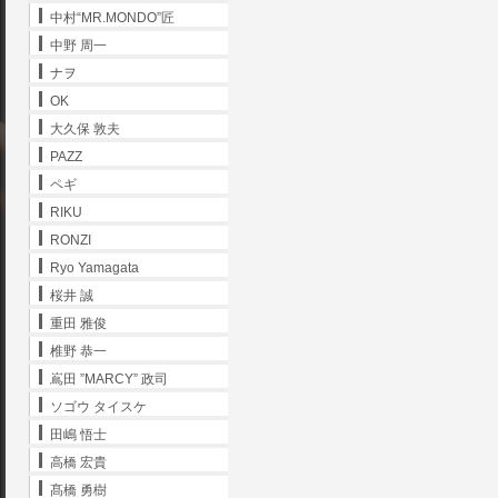
中村“MR.MONDO”匠
中野 周一
ナヲ
OK
大久保 敦夫
PAZZ
ペギ
RIKU
RONZI
Ryo Yamagata
桜井 誠
重田 雅俊
椎野 恭一
嶌田 ”MARCY” 政司
ソゴウ タイスケ
田嶋 悟士
高橋 宏貴
髙橋 勇樹