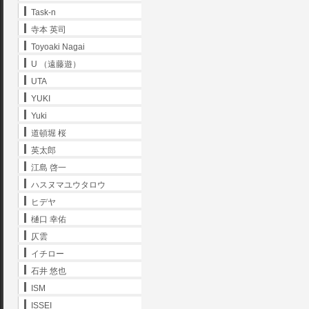
Task-n
寺本 英司
Toyoaki Nagai
U （遠藤遊）
UTA
YUKI
Yuki
道頓堀 桜
英太郎
江島 啓一
ハスヌマユウタロウ
ヒデヤ
樋口 幸佑
仄雲
イチロー
石井 悠也
ISM
ISSEI