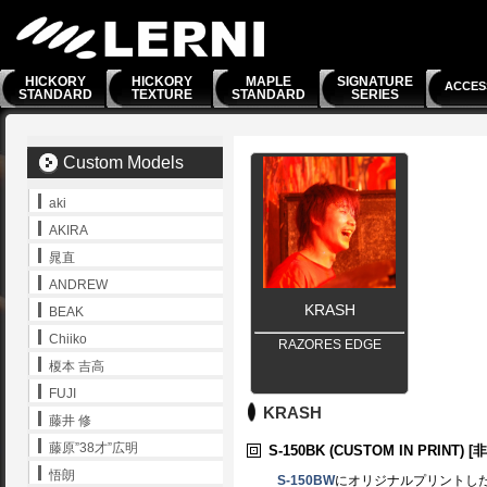
HICKORY
HICKORY
MAPLE
SIGNATURE
ACCES
STANDARD
TEXTURE
STANDARD
SERIES
Custom Models
aki
AKIRA
晁直
ANDREW
KRASH
BEAK
Chiiko
RAZORES EDGE
榎本 吉高
FUJI
KRASH
藤井 修
藤原”38才”広明
S-150BK
(CUSTOM IN PRINT) [
悟朗
S-150BW
にオリジナルプリントし