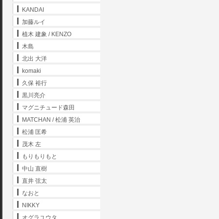
KANDAI
加藤ルイ
植木 建象 / KENZO
木島
北出 大洋
komaki
久保 裕行
黒川亮介
マグニチュード森田
MATCHAN / 松浦 英治
松浦 匡希
茂木 左
もりもりもと
中山 直樹
直井 弦太
なおと
NIKKY
オグラユウタ