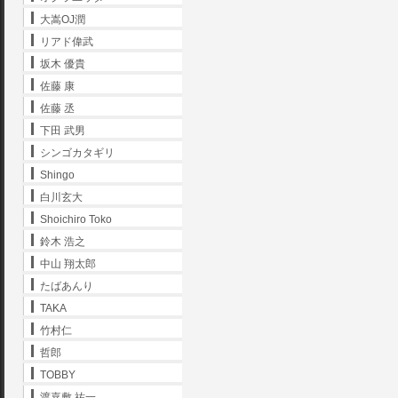
大嵩OJ潤
リアド偉武
坂木 優貴
佐藤 康
佐藤 丞
下田 武男
シンゴカタギリ
Shingo
白川玄大
Shoichiro Toko
鈴木 浩之
中山 翔太郎
たばあんり
TAKA
竹村仁
哲郎
TOBBY
渡嘉敷 祐一