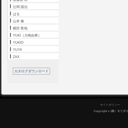
辻岡 国治
ばる
山本 修
横田 誓哉
YUKI（大崎由希）
YUKIO
YUYA
ZAX
カタログダウンロード
サイトポリシー
Copyright c (株）モリダイラ