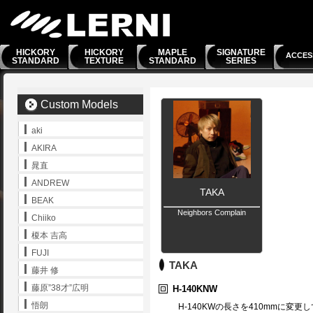
HICKORY
HICKORY
MAPLE
SIGNATURE
ACCES
STANDARD
TEXTURE
STANDARD
SERIES
Custom Models
aki
AKIRA
晁直
ANDREW
TAKA
BEAK
Neighbors Complain
Chiiko
榎本 吉高
FUJI
TAKA
藤井 修
藤原”38才”広明
H-140KNW
悟朗
H-140KWの長さを410mmに変