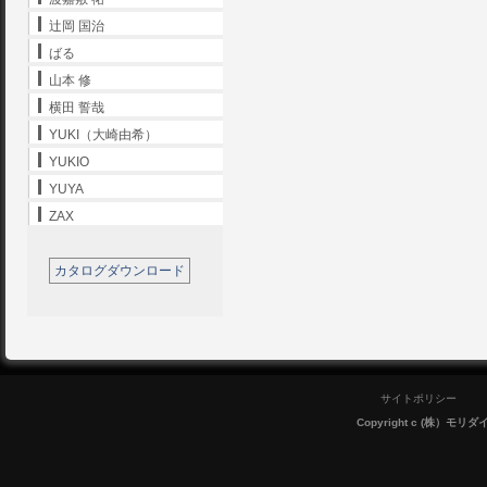
辻岡 国治
ばる
山本 修
横田 誓哉
YUKI（大崎由希）
YUKIO
YUYA
ZAX
カタログダウンロード
サイトポリシー
Copyright c (株）モリダイラ