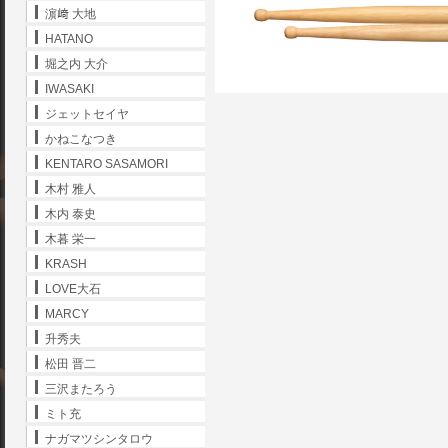
濵﨑 大地
HATANO
堀之内 大介
IWASAKI
ジェットセイヤ
かねこなつき
KENTARO SASAMORI
木村 雅人
木内 泰史
木暮 栄一
KRASH
LOVE大石
MARCY
升秀夫
松田 晋二
三沢またろう
ミト充
ナガマツシンタロウ