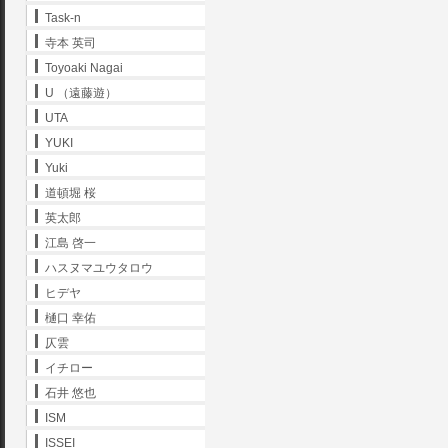
Task-n
寺本 英司
Toyoaki Nagai
U （遠藤遊）
UTA
YUKI
Yuki
道頓堀 桜
英太郎
江島 啓一
ハスヌマユウタロウ
ヒデヤ
樋口 幸佑
仄雲
イチロー
石井 悠也
ISM
ISSEI