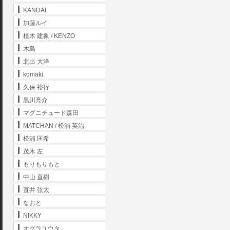
KANDAI
加藤ルイ
植木 建象 / KENZO
木島
北出 大洋
komaki
久保 裕行
黒川亮介
マグニチュード森田
MATCHAN / 松浦 英治
松浦 匡希
茂木 左
もりもりもと
中山 直樹
直井 弦太
なおと
NIKKY
オグラユウタ