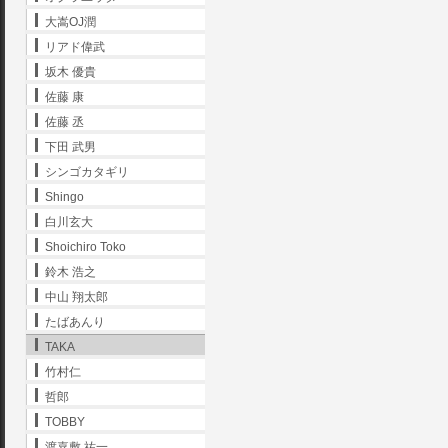
大嵩OJ潤
リアド偉武
坂木 優貴
佐藤 康
佐藤 丞
下田 武男
シンゴカタギリ
Shingo
白川玄大
Shoichiro Toko
鈴木 浩之
中山 翔太郎
たばあんり
TAKA
竹村仁
哲郎
TOBBY
渡嘉敷 祐一