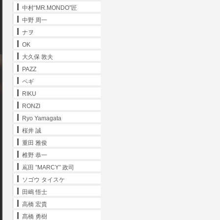
中村“MR.MONDO”匠
中野 周一
ナヲ
OK
大久保 敦夫
PAZZ
ペギ
RIKU
RONZI
Ryo Yamagata
桜井 誠
重田 雅俊
椎野 恭一
嶌田 ”MARCY” 政司
ソゴウ タイスケ
田嶋 悟士
高橋 宏貴
髙橋 勇樹