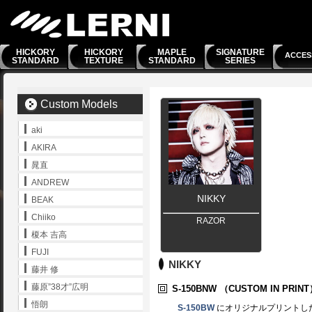
HICKORY
HICKORY
MAPLE
SIGNATURE
ACCES
STANDARD
TEXTURE
STANDARD
SERIES
Custom Models
aki
AKIRA
晁直
ANDREW
NIKKY
BEAK
Chiiko
RAZOR
榎本 吉高
FUJI
NIKKY
藤井 修
藤原”38才”広明
S-150BNW
（CUSTOM IN PRIN
悟朗
S-150BW
にオリジナルプリントし