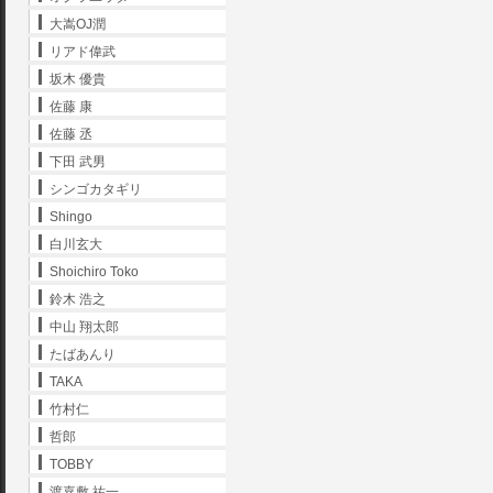
大嵩OJ潤
リアド偉武
坂木 優貴
佐藤 康
佐藤 丞
下田 武男
シンゴカタギリ
Shingo
白川玄大
Shoichiro Toko
鈴木 浩之
中山 翔太郎
たばあんり
TAKA
竹村仁
哲郎
TOBBY
渡嘉敷 祐一