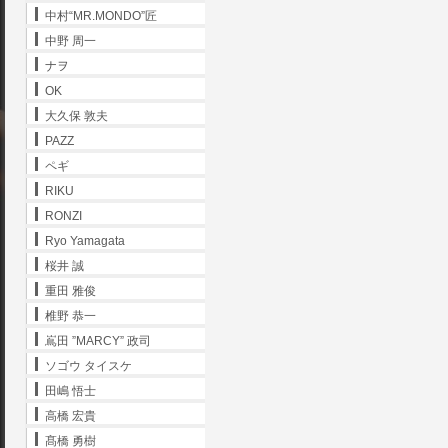
中村“MR.MONDO”匠
中野 周一
ナヲ
OK
大久保 敦夫
PAZZ
ペギ
RIKU
RONZI
Ryo Yamagata
桜井 誠
重田 雅俊
椎野 恭一
嶌田 ”MARCY” 政司
ソゴウ タイスケ
田嶋 悟士
高橋 宏貴
髙橋 勇樹