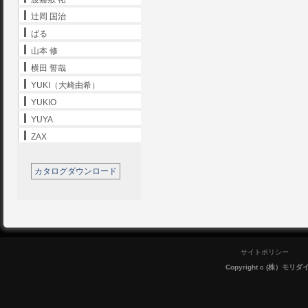
辻岡 国治
ばる
山本 修
横田 誓哉
YUKI（大崎由希）
YUKIO
YUYA
ZAX
カタログダウンロード
サイトポリシー
Copyright c (株）モリダイラ