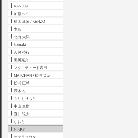
KANDAI
加藤ルイ
植木 建象 / KENZO
木島
北出 大洋
komaki
久保 裕行
黒川亮介
マグニチュード森田
MATCHAN / 松浦 英治
松浦 匡希
茂木 左
もりもりもと
中山 直樹
直井 弦太
なおと
NIKKY
オグラユウタ