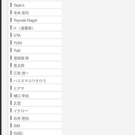
Task-n
寺本 英司
Toyoaki Nagai
U （遠藤遊）
UTA
YUKI
Yuki
道頓堀 桜
英太郎
江島 啓一
ハスヌマユウタロウ
ヒデヤ
樋口 幸佑
仄雲
イチロー
石井 悠也
ISM
ISSEI