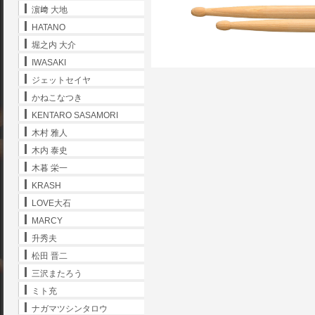
濵﨑 大地
HATANO
堀之内 大介
IWASAKI
ジェットセイヤ
かねこなつき
KENTARO SASAMORI
木村 雅人
木内 泰史
木暮 栄一
KRASH
LOVE大石
MARCY
升秀夫
松田 晋二
三沢またろう
ミト充
ナガマツシンタロウ