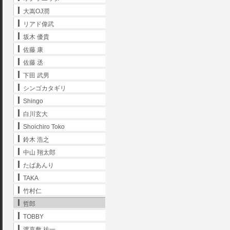
大嵩OJ潤
リアド偉武
坂木 優貴
佐藤 康
佐藤 丞
下田 武男
シンゴカタギリ
Shingo
白川玄大
Shoichiro Toko
鈴木 浩之
中山 翔太郎
たばあんり
TAKA
竹村仁
哲郎
TOBBY
渡嘉敷 祐一