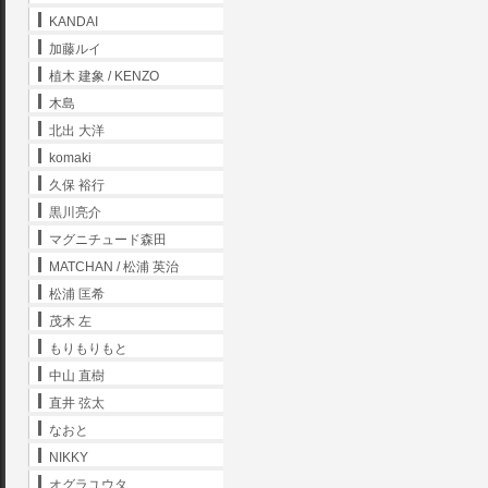
KANDAI
加藤ルイ
植木 建象 / KENZO
木島
北出 大洋
komaki
久保 裕行
黒川亮介
マグニチュード森田
MATCHAN / 松浦 英治
松浦 匡希
茂木 左
もりもりもと
中山 直樹
直井 弦太
なおと
NIKKY
オグラユウタ