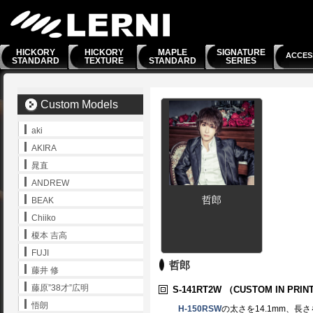
HICKORY
HICKORY
MAPLE
SIGNATURE
ACCES
STANDARD
TEXTURE
STANDARD
SERIES
Custom Models
aki
AKIRA
晁直
ANDREW
哲郎
BEAK
Chiiko
榎本 吉高
FUJI
哲郎
藤井 修
藤原”38才”広明
S-141RT2W
（CUSTOM IN PRIN
悟朗
H-150RSW
の太さを14.1mm、長