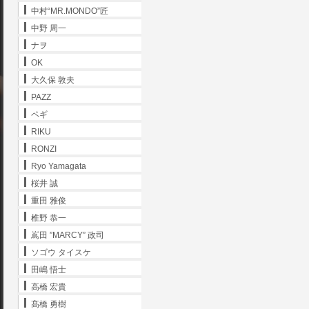
中村“MR.MONDO”匠
中野 周一
ナヲ
OK
大久保 敦夫
PAZZ
ペギ
RIKU
RONZI
Ryo Yamagata
桜井 誠
重田 雅俊
椎野 恭一
嶌田 ”MARCY” 政司
ソゴウ タイスケ
田嶋 悟士
高橋 宏貴
髙橋 勇樹