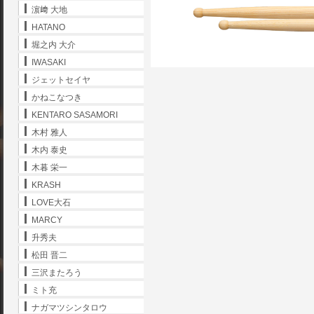
濵﨑 大地
HATANO
堀之内 大介
IWASAKI
ジェットセイヤ
かねこなつき
KENTARO SASAMORI
木村 雅人
木内 泰史
木暮 栄一
KRASH
LOVE大石
MARCY
升秀夫
松田 晋二
三沢またろう
ミト充
ナガマツシンタロウ