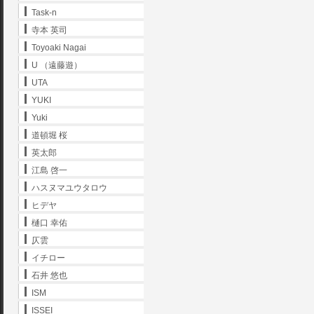
Task-n
寺本 英司
Toyoaki Nagai
U （遠藤遊）
UTA
YUKI
Yuki
道頓堀 桜
英太郎
江島 啓一
ハスヌマユウタロウ
ヒデヤ
樋口 幸佑
仄雲
イチロー
石井 悠也
ISM
ISSEI