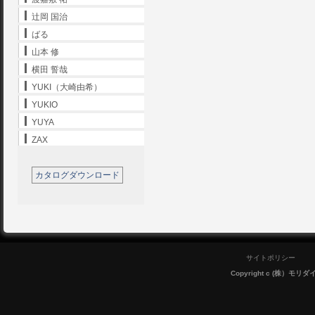
辻岡 国治
ばる
山本 修
横田 誓哉
YUKI（大崎由希）
YUKIO
YUYA
ZAX
カタログダウンロード
サイトポリシー
Copyright c (株）モリダイラ