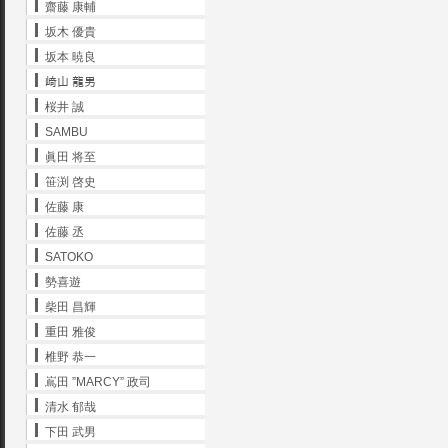
齋藤 康輔
坂木 優貴
坂本 暁良
﨑山 龍男
桜井 誠
SAMBU
眞田 将至
笹渕 啓史
佐藤 康
佐藤 丞
SATOKO
勢喜遊
柴田 昌輝
重田 雅俊
椎野 恭一
嶌田 ”MARCY” 政司
清水 郁哉
下田 武男