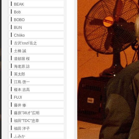
BEAK
Bob
BOBO
BUN
Chiiko
古沢'cozi'岳之
土橋 誠
道頓堀 桜
海老原 諒
英太郎
江島 啓一
榎本 吉高
FUJI
藤井 修
藤原”38才”広明
福田"TDC"忠章
福田 洋子
ふみか