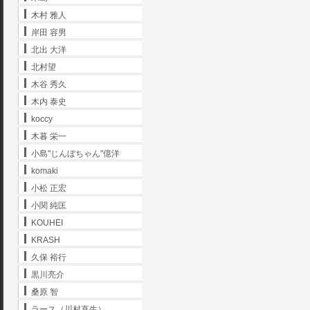
木村 雅人
岸田 容男
北出 大洋
北村望
木谷 秀久
木内 泰史
koccy
木暮 栄一
小島"じんぼちゃん"億洋
komaki
小松 正宏
小関 純匡
KOUHEI
KRASH
久保 裕行
黒川亮介
桑原 智
ラース（川村直生）