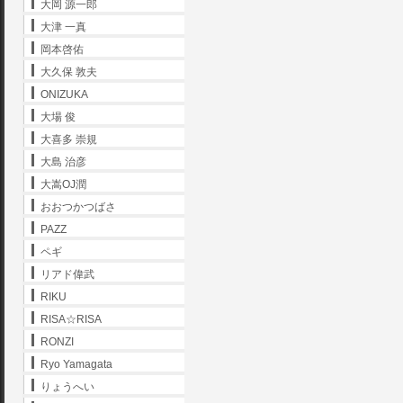
大岡 源一郎
大津 一真
岡本啓佑
大久保 敦夫
ONIZUKA
大場 俊
大喜多 崇規
大島 治彦
大嵩OJ潤
おおつかつばさ
PAZZ
ペギ
リアド偉武
RIKU
RISA☆RISA
RONZI
Ryo Yamagata
りょうへい