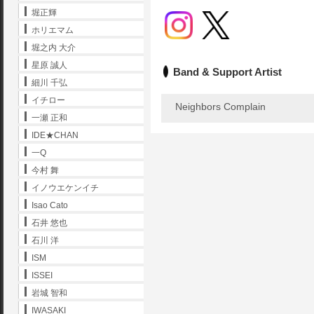
堀正輝
ホリエマム
堀之内 大介
星原 誠人
Band & Support Artist
細川 千弘
イチロー
Neighbors Complain
一瀬 正和
IDE★CHAN
一Q
今村 舞
イノウエケンイチ
Isao Cato
石井 悠也
石川 洋
ISM
ISSEI
岩城 智和
IWASAKI