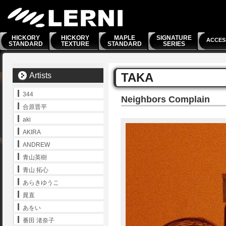
HICKORY
HICKORY
MAPLE
SIGNATURE
ACCES
STANDARD
TEXTURE
STANDARD
SERIES
TAKA
Artists
344
Neighbors Complain
合原晋平
aki
AKIRA
ANDREW
青山英樹
青山 拓心
あらきゆうこ
晁直
あをい
番田 渚奈子