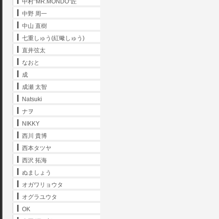
中村"MR.MONDO"匠
中野 周一
中山 直樹
七重しゅう(紅蠍しゅう)
直井弦太
なおと
成
成瀬 太智
Natsuki
ナヲ
NIKKY
西川 貴博
西本タツヤ
西沢 拓海
ぬましょう
オガワリョウタ
オグラユウタ
OK