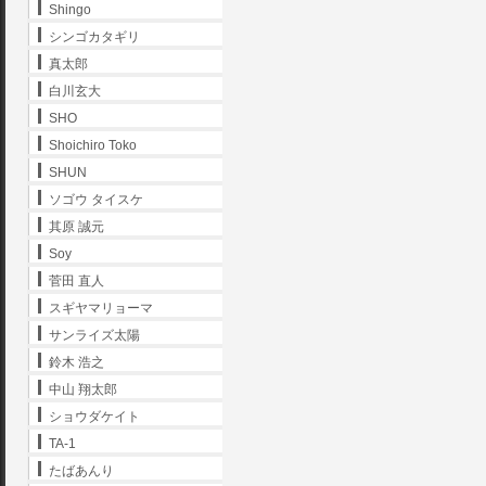
Shingo
シンゴカタギリ
真太郎
白川玄大
SHO
Shoichiro Toko
SHUN
ソゴウ タイスケ
其原 誠元
Soy
菅田 直人
スギヤマリョーマ
サンライズ太陽
鈴木 浩之
中山 翔太郎
ショウダケイト
TA-1
たばあんり