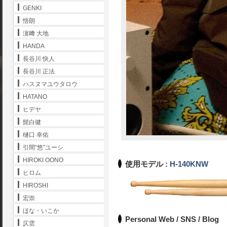
GENKI
悟朗
濵﨑 大地
HANDA
長谷川 快人
長谷川 正法
ハスヌマユウタロウ
HATANO
ヒデヤ
髭白健
樋口 幸佑
引間“悠”ユーシ
HIROKI OONO
使用モデル :
H-140KNW
ヒロム
HIROSHI
宏崇
ほな・いこか
Personal Web / SNS / Blog
仄雲