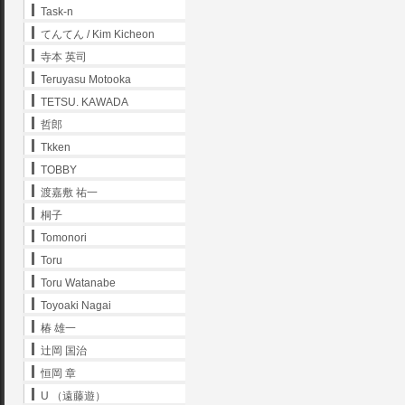
Task-n
てんてん / Kim Kicheon
寺本 英司
Teruyasu Motooka
TETSU. KAWADA
哲郎
Tkken
TOBBY
渡嘉敷 祐一
桐子
Tomonori
Toru
Toru Watanabe
Toyoaki Nagai
椿 雄一
辻岡 国治
恒岡 章
U （遠藤遊）