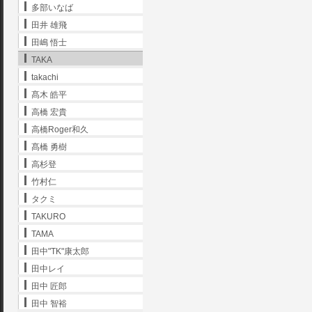
多部いなば
田井 雄飛
田嶋 悟士
TAKA
takachi
髙木 皓平
高橋 宏貴
高橋Roger和久
髙橋 勇樹
高杉登
竹村仁
タクミ
TAKURO
TAMA
田中"TK"康太郎
田中レイ
田中 匠郎
田中 智裕