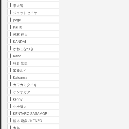
泉大智
ジェットセイヤ
jorge
KaIT0
神林 祥太
KANDAI
かねこなつき
Kano
柏倉 隆史
加藤ルイ
Katsuma
カワカミタイキ
ケンオガタ
kenny
小松謙太
KENTARO SASAMORI
植木 建象 / KENZO
木島