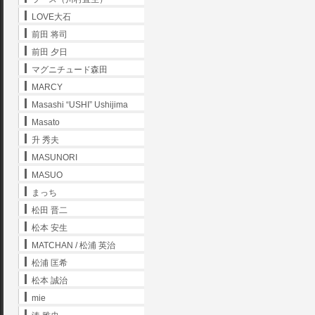
LOVE大石
前田 将司
前田 夕日
マグニチュード森田
MARCY
Masashi “USHI” Ushijima
Masato
升 秀夫
MASUNORI
MASUO
まっち
松田 晋二
松本 安生
MATCHAN / 松浦 英治
松浦 匡希
松本 誠治
mie