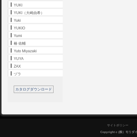
YUKI
YUKI（大崎由希）
Yuki
YUKIO
Yumi
椿 佑輔
Yuto Miyazaki
YUYA
ZAX
ヅラ
カタログダウンロード
サイトポリシー
Copyright c (株）モリダイラ