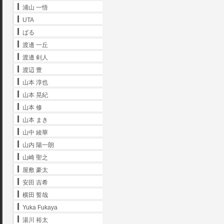
浦山 一悟
UTA
ばる
渡邊 一丘
渡邊 剣人
渡辺 豊
山本 淳也
山本 晃紀
山本 修
山本 まき
山中 綾華
山内 陽一朗
山崎 聖之
屋敷 豪太
安田 吉希
横田 誓哉
Yuka Fukaya
湯川 裕太