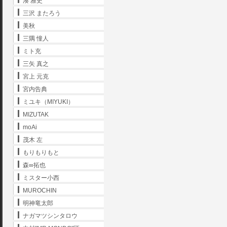
湊 雅史
三沢 またろう
美秋
三隅 憧人
ミト充
三矢 真之
宮上 元克
宮内告典
ミユキ（MIYUKI）
MIZUTAK
moAi
茂木 左
もりもりもと
森∞拓也
ミスター小西
MUROCHIN
明神竜太郎
ナガマツシンタロウ