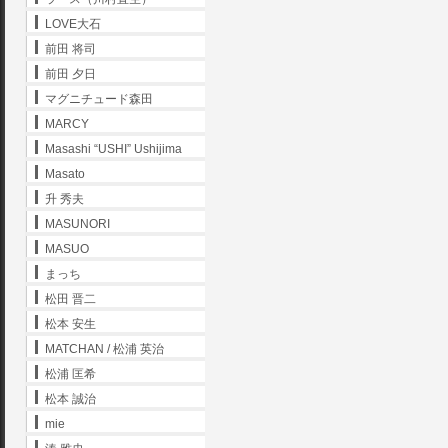
LOVE大石
前田 将司
前田 夕日
マグニチュード森田
MARCY
Masashi “USHI” Ushijima
Masato
升 秀夫
MASUNORI
MASUO
まっち
松田 晋二
松本 安生
MATCHAN / 松浦 英治
松浦 匡希
松本 誠治
mie