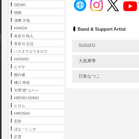
GENKI
悟朗
濵﨑 大地
HANDA
Band & Support Artist
長谷川 快人
長谷川 正法
SUGIZO
ハスヌマユウタロウ
HATANO
大黒摩季
ヒデヤ
髭白健
日食なつこ
樋口 幸佑
引間“悠”ユーシ
HIROKI OONO
ヒロム
HIROSHI
宏崇
ほな・いこか
仄雲