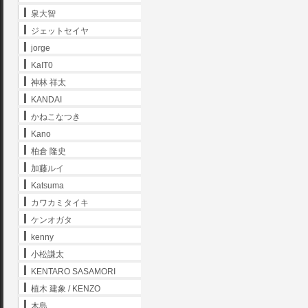
泉大智
ジェットセイヤ
jorge
KaIT0
神林 祥太
KANDAI
かねこなつき
Kano
柏倉 隆史
加藤ルイ
Katsuma
カワカミタイキ
ケンオガタ
kenny
小松謙太
KENTARO SASAMORI
植木 建象 / KENZO
木島