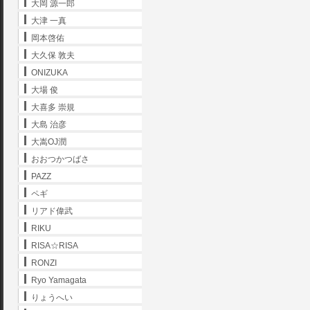
大岡 源一郎
大津 一真
岡本啓佑
大久保 敦夫
ONIZUKA
大場 俊
大喜多 崇規
大島 治彦
大嵩OJ潤
おおつかつばさ
PAZZ
ペギ
リアド偉武
RIKU
RISA☆RISA
RONZI
Ryo Yamagata
りょうへい