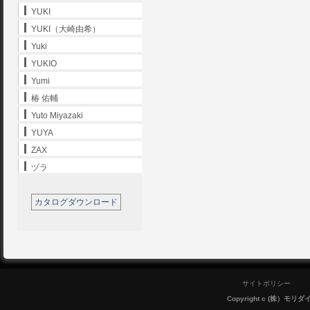
YUKI
YUKI（大崎由希）
Yuki
YUKIO
Yumi
椿 佑輔
Yuto Miyazaki
YUYA
ZAX
ヅラ
カタログダウンロード
サイトポリシー
Copyright c (株）モリダイラ