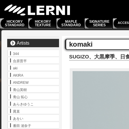
HICKORY
HICKORY
MAPLE
SIGNATURE
ACCES
STANDARD
TEXTURE
STANDARD
SERIES
komaki
Artists
344
SUGIZO、大黒摩季、日
合原晋平
aki
AKIRA
ANDREW
青山英樹
青山 拓心
あらきゆうこ
晁直
あをい
番田 渚奈子