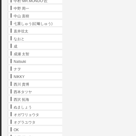
中村"MR.MONDO"匠
中野 周一
中山 直樹
七重しゅう(紅蠍しゅう)
直井弦太
なおと
成
成瀬 太智
Natsuki
ナヲ
NIKKY
西川 貴博
西本タツヤ
西沢 拓海
ぬましょう
オガワリョウタ
オグラユウタ
OK