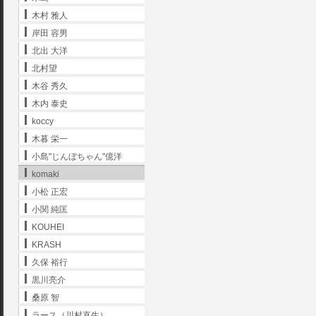
木村 雅人
岸田 容男
北出 大洋
北村望
木谷 秀久
木内 泰史
koccy
木暮 栄一
小島"じんぼちゃん"億洋
komaki
小松 正宏
小関 純匡
KOUHEI
KRASH
久保 裕行
黒川亮介
桑原 智
ラース（川村直生）