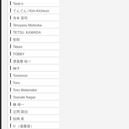
Task-n
てんてん / Kim Kicheon
寺本 英司
Teruyasu Motooka
TETSU. KAWADA
哲郎
Tkken
TOBBY
渡嘉敷 祐一
桐子
Tomonori
Toru
Toru Watanabe
Toyoaki Nagai
椿 雄一
辻岡 国治
恒岡 章
U （遠藤遊）