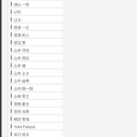
浦山 一悟
UTA
ばる
渡邊 一丘
渡邊 剣人
渡辺 豊
山本 淳也
山本 晃紀
山本 修
山本 まき
山中 綾華
山内 陽一朗
山崎 聖之
屋敷 豪太
安田 吉希
横田 誓哉
Yuka Fukaya
湯川 裕太