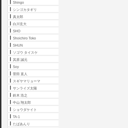
Shingo
シンゴカタギリ
真太郎
白川玄大
SHO
Shoichiro Toko
SHUN
ソゴウ タイスケ
其原 誠元
Soy
菅田 直人
スギヤマリョーマ
サンライズ太陽
鈴木 浩之
中山 翔太郎
ショウダケイト
TA-1
たばあんり