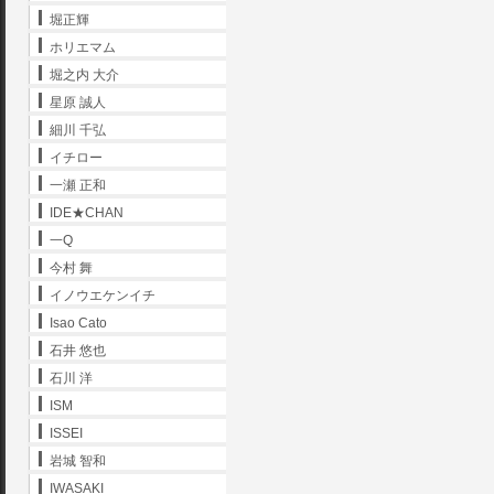
堀正輝
ホリエマム
堀之内 大介
星原 誠人
細川 千弘
イチロー
一瀬 正和
IDE★CHAN
一Q
今村 舞
イノウエケンイチ
Isao Cato
石井 悠也
石川 洋
ISM
ISSEI
岩城 智和
IWASAKI