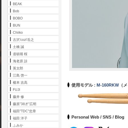
BEAK
Bob
BOBO
BUN
Chiiko
古沢'cozi'岳之
土橋 誠
道頓堀 桜
海老原 諒
英太郎
江島 啓一
榎本 吉高
使用モデル :
M-160RKW
（メ
FUJI
藤井 修
藤原”38才”広明
福田"TDC"忠章
Personal Web / SNS / Blog
福田 洋子
ふみか