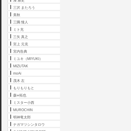
湊 雅史
三沢 またろう
美秋
三隅 憧人
ミト充
三矢 真之
宮上 元克
宮内告典
ミユキ（MIYUKI）
MIZUTAK
moAi
茂木 左
もりもりもと
森∞拓也
ミスター小西
MUROCHIN
明神竜太郎
ナガマツシンタロウ