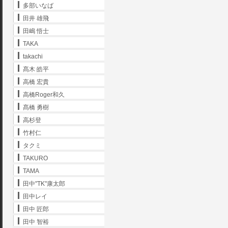
多部いなば
田井 雄飛
田嶋 悟士
TAKA
takachi
髙木 皓平
高橋 宏貴
高橋Roger和久
髙橋 勇樹
高杉登
竹村仁
タクミ
TAKURO
TAMA
田中"TK"康太郎
田中レイ
田中 匠郎
田中 智裕