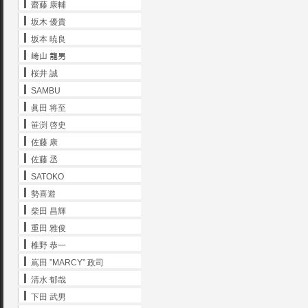
齋藤 康輔
坂木 優貴
坂本 暁良
﨑山 龍男
桜井 誠
SAMBU
眞田 将至
笹渕 啓史
佐藤 康
佐藤 丞
SATOKO
勢喜遊
柴田 昌輝
重田 雅俊
椎野 恭一
嶌田 ”MARCY” 政司
清水 郁哉
下田 武男