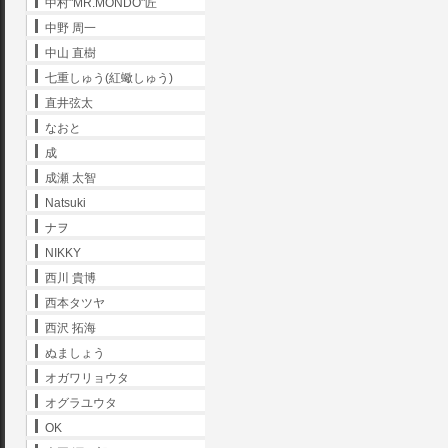
中村"MR.MONDO"匠
中野 周一
中山 直樹
七重しゅう(紅蠍しゅう)
直井弦太
なおと
成
成瀬 太智
Natsuki
ナヲ
NIKKY
西川 貴博
西本タツヤ
西沢 拓海
ぬましょう
オガワリョウタ
オグラユウタ
OK