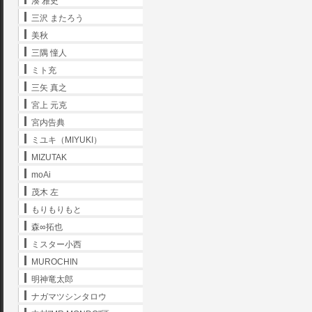
湊 雅史
三沢 またろう
美秋
三隅 憧人
ミト充
三矢 真之
宮上 元克
宮内告典
ミユキ（MIYUKI）
MIZUTAK
moAi
茂木 左
もりもりもと
森∞拓也
ミスター小西
MUROCHIN
明神竜太郎
ナガマツシンタロウ