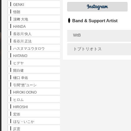
GENKI
悟朗
濵﨑 大地
Band & Support Artist
HANDA
長谷川 快人
WtB
長谷川 正法
トブトリオトス
ハスヌマユウタロウ
HATANO
ヒデヤ
髭白健
樋口 幸佑
引間“悠”ユーシ
HIROKI OONO
ヒロム
HIROSHI
宏崇
ほな・いこか
仄雲