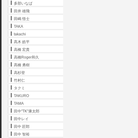
多部いなば
田井 雄飛
田嶋 悟士
TAKA
takachi
髙木 皓平
高橋 宏貴
高橋Roger和久
髙橋 勇樹
高杉登
竹村仁
タクミ
TAKURO
TAMA
田中"TK"康太郎
田中レイ
田中 匠郎
田中 智裕