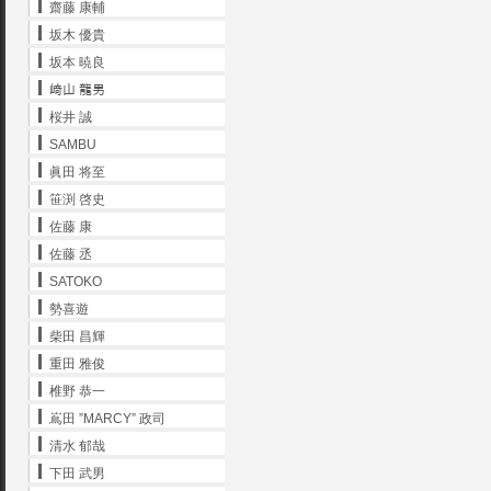
齋藤 康輔
坂木 優貴
坂本 暁良
﨑山 龍男
桜井 誠
SAMBU
眞田 将至
笹渕 啓史
佐藤 康
佐藤 丞
SATOKO
勢喜遊
柴田 昌輝
重田 雅俊
椎野 恭一
嶌田 ”MARCY” 政司
清水 郁哉
下田 武男