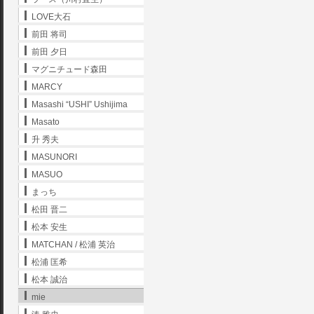
LOVE大石
前田 将司
前田 夕日
マグニチュード森田
MARCY
Masashi “USHI” Ushijima
Masato
升 秀夫
MASUNORI
MASUO
まっち
松田 晋二
松本 安生
MATCHAN / 松浦 英治
松浦 匡希
松本 誠治
mie