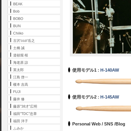
BEAK
Bob
BOBO
BUN
Chiiko
古沢'cozi'岳之
土橋 誠
道頓堀 桜
海老原 諒
使用モデル1 :
H-140AW
英太郎
江島 啓一
榎本 吉高
FUJI
使用モデル2 :
H-145AW
藤井 修
藤原”38才”広明
福田"TDC"忠章
福田 洋子
Personal Web / SNS /Blog
ふみか