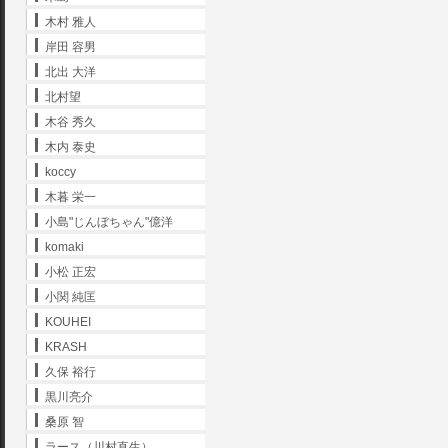
木村 雅人
岸田 容男
北出 大洋
北村望
木谷 秀久
木内 泰史
koccy
木暮 栄一
小島"じんぼちゃん"億洋
komaki
小松 正宏
小関 純匡
KOUHEI
KRASH
久保 裕行
黒川亮介
桑原 智
ラース（川村直生）