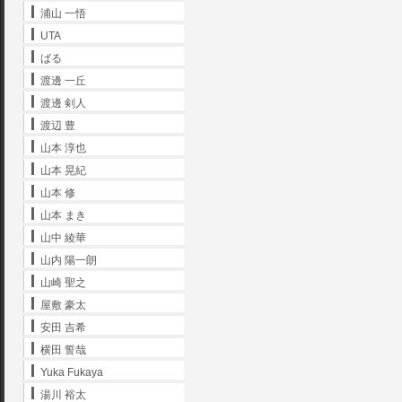
浦山 一悟
UTA
ばる
渡邊 一丘
渡邊 剣人
渡辺 豊
山本 淳也
山本 晃紀
山本 修
山本 まき
山中 綾華
山内 陽一朗
山崎 聖之
屋敷 豪太
安田 吉希
横田 誓哉
Yuka Fukaya
湯川 裕太