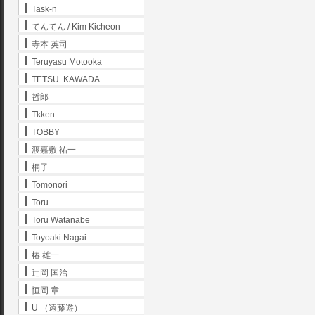
Task-n
てんてん / Kim Kicheon
寺本 英司
Teruyasu Motooka
TETSU. KAWADA
哲郎
Tkken
TOBBY
渡嘉敷 祐一
桐子
Tomonori
Toru
Toru Watanabe
Toyoaki Nagai
椿 雄一
辻岡 国治
恒岡 章
U （遠藤遊）