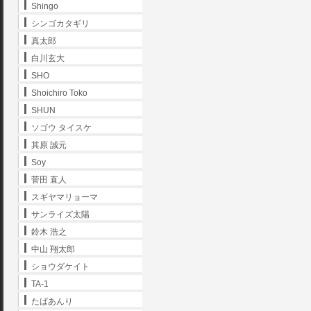
Shingo
シンゴカタギリ
真太郎
白川玄大
SHO
Shoichiro Toko
SHUN
ソゴウ タイスケ
其原 誠元
Soy
菅田 直人
スギヤマリョーマ
サンライズ太陽
鈴木 浩之
中山 翔太郎
ショウダケイト
TA-1
たばあんり