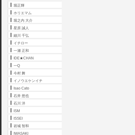
堀正輝
ホリエマム
堀之内 大介
星原 誠人
細川 千弘
イチロー
一瀬 正和
IDE★CHAN
一Q
今村 舞
イノウエケンイチ
Isao Cato
石井 悠也
石川 洋
ISM
ISSEI
岩城 智和
IWASAKI