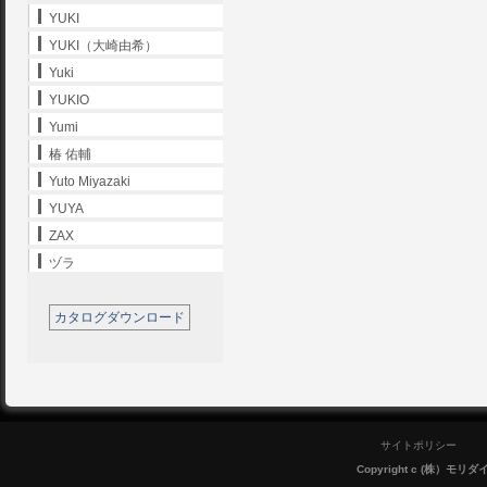
YUKI
YUKI（大崎由希）
Yuki
YUKIO
Yumi
椿 佑輔
Yuto Miyazaki
YUYA
ZAX
ヅラ
カタログダウンロード
サイトポリシー
Copyright c (株）モリダイラ