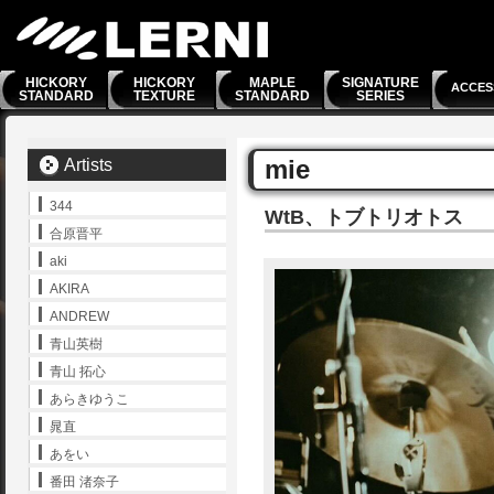
HICKORY
HICKORY
MAPLE
SIGNATURE
ACCES
STANDARD
TEXTURE
STANDARD
SERIES
mie
Artists
344
WtB、トブトリオトス
合原晋平
aki
AKIRA
ANDREW
青山英樹
青山 拓心
あらきゆうこ
晁直
あをい
番田 渚奈子