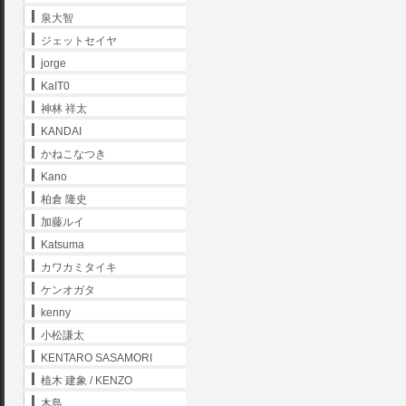
泉大智
ジェットセイヤ
jorge
KaIT0
神林 祥太
KANDAI
かねこなつき
Kano
柏倉 隆史
加藤ルイ
Katsuma
カワカミタイキ
ケンオガタ
kenny
小松謙太
KENTARO SASAMORI
植木 建象 / KENZO
木島