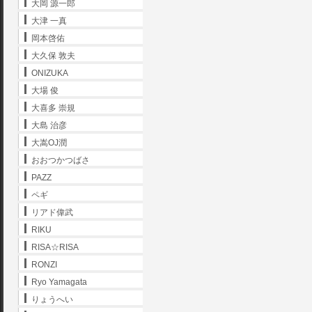
大岡 源一郎
大津 一真
岡本啓佑
大久保 敦夫
ONIZUKA
大場 俊
大喜多 崇規
大島 治彦
大嵩OJ潤
おおつかつばさ
PAZZ
ペギ
リアド偉武
RIKU
RISA☆RISA
RONZI
Ryo Yamagata
りょうへい