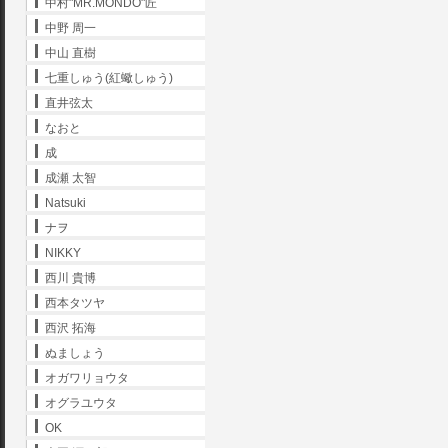
中村"MR.MONDO"匠
中野 周一
中山 直樹
七重しゅう(紅蠍しゅう)
直井弦太
なおと
成
成瀬 太智
Natsuki
ナヲ
NIKKY
西川 貴博
西本タツヤ
西沢 拓海
ぬましょう
オガワリョウタ
オグラユウタ
OK