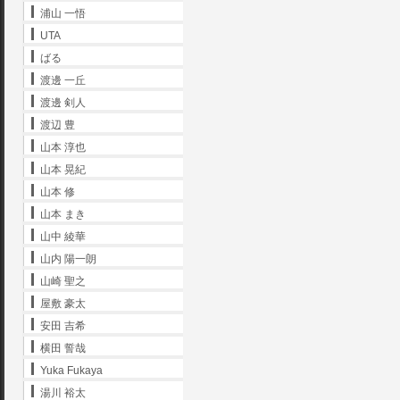
浦山 一悟
UTA
ばる
渡邊 一丘
渡邊 剣人
渡辺 豊
山本 淳也
山本 晃紀
山本 修
山本 まき
山中 綾華
山内 陽一朗
山崎 聖之
屋敷 豪太
安田 吉希
横田 誓哉
Yuka Fukaya
湯川 裕太