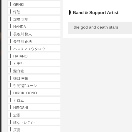
GENKI
Band & Support Artist
悟朗
濵﨑 大地
the god and death stars
HANDA
長谷川 快人
長谷川 正法
ハスヌマユウタロウ
HATANO
ヒデヤ
髭白健
樋口 幸佑
引間“悠”ユーシ
HIROKI OONO
ヒロム
HIROSHI
宏崇
ほな・いこか
仄雲