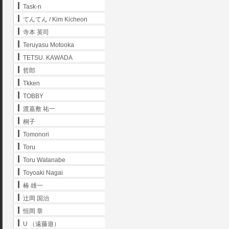
Task-n
てんてん / Kim Kicheon
寺本 英司
Teruyasu Motooka
TETSU. KAWADA
哲郎
Tkken
TOBBY
渡嘉敷 祐一
桐子
Tomonori
Toru
Toru Watanabe
Toyoaki Nagai
椿 雄一
辻岡 国治
恒岡 章
U （遠藤遊）