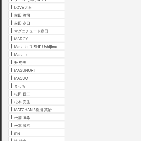
LOVE大石
前田 将司
前田 夕日
マグニチュード森田
MARCY
Masashi “USHI” Ushijima
Masato
升 秀夫
MASUNORI
MASUO
まっち
松田 晋二
松本 安生
MATCHAN / 松浦 英治
松浦 匡希
松本 誠治
mie