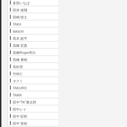
多部いなば
田井 雄飛
田嶋 悟士
TAKA
takachi
髙木 皓平
高橋 宏貴
高橋Roger和久
髙橋 勇樹
高杉登
竹村仁
タクミ
TAKURO
TAMA
田中"TK"康太郎
田中レイ
田中 匠郎
田中 智裕