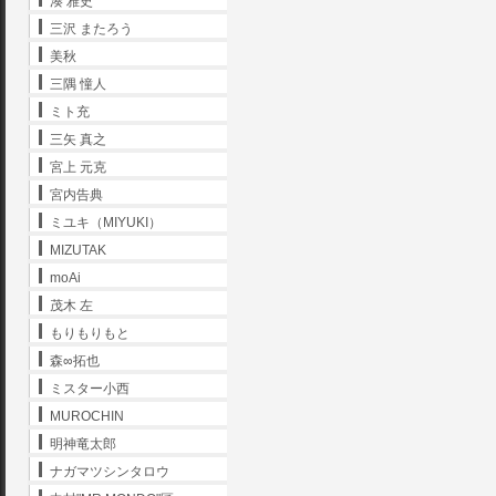
湊 雅史
三沢 またろう
美秋
三隅 憧人
ミト充
三矢 真之
宮上 元克
宮内告典
ミユキ（MIYUKI）
MIZUTAK
moAi
茂木 左
もりもりもと
森∞拓也
ミスター小西
MUROCHIN
明神竜太郎
ナガマツシンタロウ