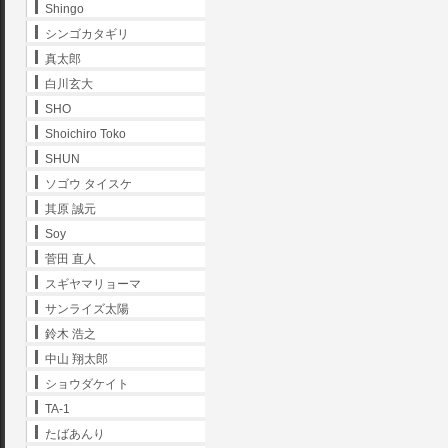
Shingo
シンゴカタギリ
真太郎
白川玄大
SHO
Shoichiro Toko
SHUN
ソゴウ タイスケ
其原 誠元
Soy
菅田 直人
スギヤマリョーマ
サンライズ太陽
鈴木 浩之
中山 翔太郎
ショウダケイト
TA-1
たばあんり