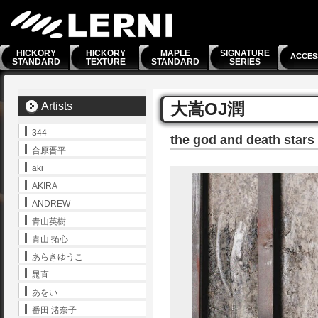
HICKORY
HICKORY
MAPLE
SIGNATURE
ACCES
STANDARD
TEXTURE
STANDARD
SERIES
大嵩OJ潤
Artists
344
the god and death stars
合原晋平
aki
AKIRA
ANDREW
青山英樹
青山 拓心
あらきゆうこ
晁直
あをい
番田 渚奈子