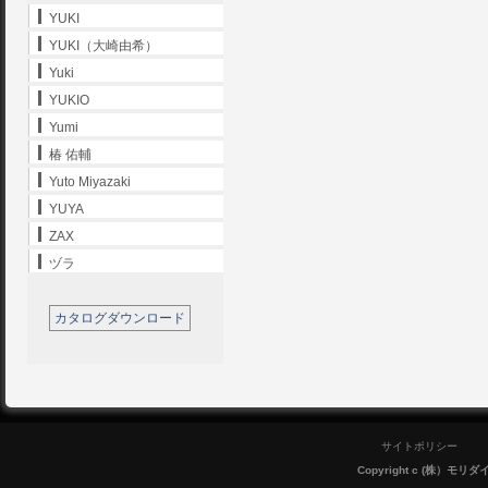
YUKI
YUKI（大崎由希）
Yuki
YUKIO
Yumi
椿 佑輔
Yuto Miyazaki
YUYA
ZAX
ヅラ
カタログダウンロード
サイトポリシー
Copyright c (株）モリダイラ