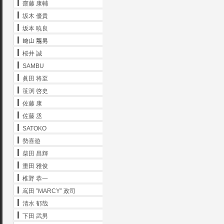
齋藤 康輔
坂木 優貴
坂本 暁良
﨑山 龍男
桜井 誠
SAMBU
眞田 将至
笹渕 啓史
佐藤 康
佐藤 丞
SATOKO
勢喜遊
柴田 昌輝
重田 雅俊
椎野 恭一
嶌田 ”MARCY” 政司
清水 郁哉
下田 武男