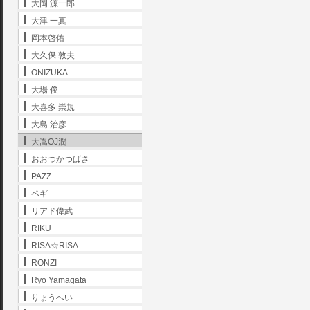
大岡 源一郎
大津 一真
岡本啓佑
大久保 敦夫
ONIZUKA
大場 俊
大喜多 崇規
大島 治彦
大嵩OJ潤
おおつかつばさ
PAZZ
ペギ
リアド偉武
RIKU
RISA☆RISA
RONZI
Ryo Yamagata
りょうへい