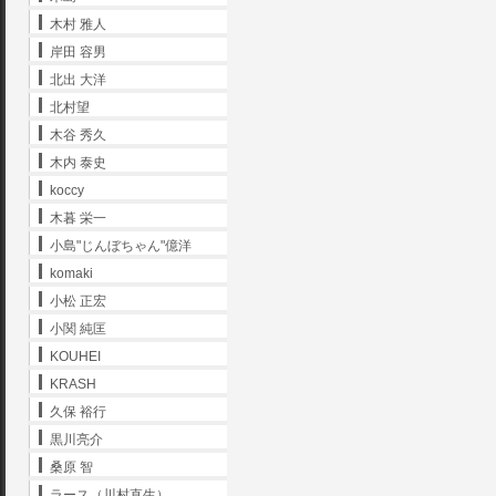
木村 雅人
岸田 容男
北出 大洋
北村望
木谷 秀久
木内 泰史
koccy
木暮 栄一
小島"じんぼちゃん"億洋
komaki
小松 正宏
小関 純匡
KOUHEI
KRASH
久保 裕行
黒川亮介
桑原 智
ラース（川村直生）