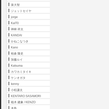
泉大智
ジェットセイヤ
jorge
KaIT0
神林 祥太
KANDAI
かねこなつき
Kano
柏倉 隆史
加藤ルイ
Katsuma
カワカミタイキ
ケンオガタ
kenny
小松謙太
KENTARO SASAMORI
植木 建象 / KENZO
木島