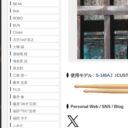
BEAK
Bob
BOBO
BUN
Chiiko
古沢'cozi'岳之
土橋 誠
道頓堀 桜
海老原 諒
英太郎
使用モデル :
S-145AJ
（CUST
江島 啓一
榎本 吉高
FUJI
藤井 修
藤原”38才”広明
Personal Web / SNS / Blog
福田"TDC"忠章
福田 洋子
ふみか