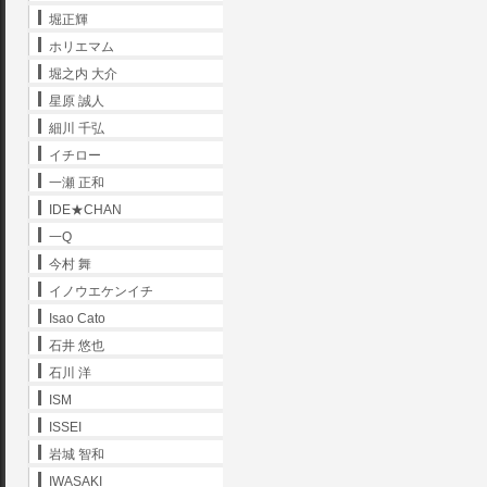
堀正輝
ホリエマム
堀之内 大介
星原 誠人
細川 千弘
イチロー
一瀬 正和
IDE★CHAN
一Q
今村 舞
イノウエケンイチ
Isao Cato
石井 悠也
石川 洋
ISM
ISSEI
岩城 智和
IWASAKI