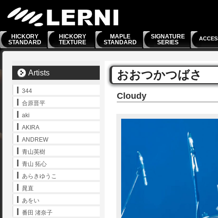
HICKORY
HICKORY
MAPLE
SIGNATURE
ACCES
STANDARD
TEXTURE
STANDARD
SERIES
おおつかつばさ
Artists
344
Cloudy
合原晋平
aki
AKIRA
ANDREW
青山英樹
青山 拓心
あらきゆうこ
晁直
あをい
番田 渚奈子