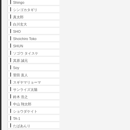
Shingo
シンゴカタギリ
真太郎
白川玄大
SHO
Shoichiro Toko
SHUN
ソゴウ タイスケ
其原 誠元
Soy
菅田 直人
スギヤマリョーマ
サンライズ太陽
鈴木 浩之
中山 翔太郎
ショウダケイト
TA-1
たばあんり