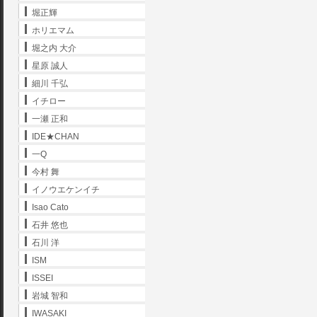
堀正輝
ホリエマム
堀之内 大介
星原 誠人
細川 千弘
イチロー
一瀬 正和
IDE★CHAN
一Q
今村 舞
イノウエケンイチ
Isao Cato
石井 悠也
石川 洋
ISM
ISSEI
岩城 智和
IWASAKI