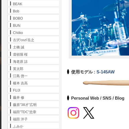
BEAK
Bob
BOBO
BUN
Chiiko
古沢'cozi'岳之
土橋 誠
道頓堀 桜
海老原 諒
英太郎
使用モデル :
S-145AW
江島 啓一
榎本 吉高
FUJI
Personal Web / SNS / Blog
藤井 修
藤原”38才”広明
福田"TDC"忠章
福田 洋子
ふみか