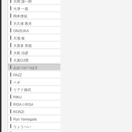
大岡 源一郎
大津 一真
岡本啓佑
大久保 敦夫
ONIZUKA
大場 俊
大喜多 崇規
大島 治彦
大嵩OJ潤
おおつかつばさ
PAZZ
ペギ
リアド偉武
RIKU
RISA☆RISA
RONZI
Ryo Yamagata
りょうへい