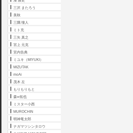
湊 雅史
三沢 またろう
美秋
三隅 憧人
ミト充
三矢 真之
宮上 元克
宮内告典
ミユキ（MIYUKI）
MIZUTAK
moAi
茂木 左
もりもりもと
森∞拓也
ミスター小西
MUROCHIN
明神竜太郎
ナガマツシンタロウ