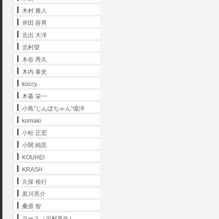
木村 雅人
岸田 容男
北出 大洋
北村望
木谷 秀久
木内 泰史
koccy
木暮 栄一
小島"じんぼちゃん"億洋
komaki
小松 正宏
小関 純匡
KOUHEI
KRASH
久保 裕行
黒川亮介
桑原 智
ラース（川村直生）