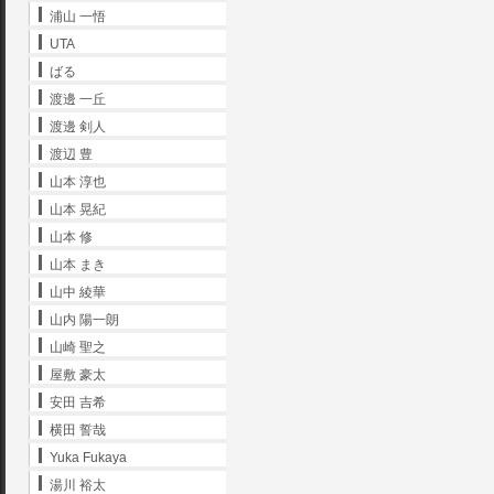
浦山 一悟
UTA
ばる
渡邊 一丘
渡邊 剣人
渡辺 豊
山本 淳也
山本 晃紀
山本 修
山本 まき
山中 綾華
山内 陽一朗
山崎 聖之
屋敷 豪太
安田 吉希
横田 誓哉
Yuka Fukaya
湯川 裕太