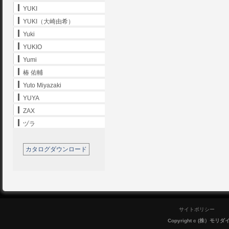
YUKI
YUKI（大崎由希）
Yuki
YUKIO
Yumi
椿 佑輔
Yuto Miyazaki
YUYA
ZAX
ヅラ
カタログダウンロード
サイトポリシー
Copyright c (株）モリダイラ