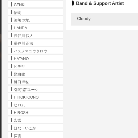
Band & Support Artist
GENKI
悟朗
Cloudy
濵﨑 大地
HANDA
長谷川 快人
長谷川 正法
ハスヌマユウタロウ
HATANO
ヒデヤ
髭白健
樋口 幸佑
引間“悠”ユーシ
HIROKI OONO
ヒロム
HIROSHI
宏崇
ほな・いこか
仄雲