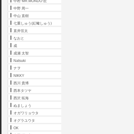
中村"MR.MONDO"匠
中野 周一
中山 直樹
七重しゅう(紅蠍しゅう)
直井弦太
なおと
成
成瀬 太智
Natsuki
ナヲ
NIKKY
西川 貴博
西本タツヤ
西沢 拓海
ぬましょう
オガワリョウタ
オグラユウタ
OK