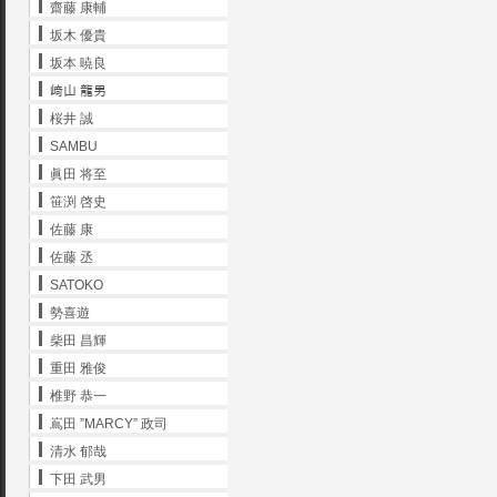
齋藤 康輔
坂木 優貴
坂本 暁良
﨑山 龍男
桜井 誠
SAMBU
眞田 将至
笹渕 啓史
佐藤 康
佐藤 丞
SATOKO
勢喜遊
柴田 昌輝
重田 雅俊
椎野 恭一
嶌田 ”MARCY” 政司
清水 郁哉
下田 武男