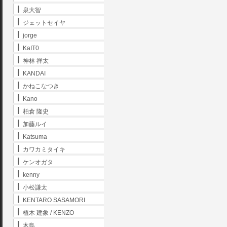
泉大智
ジェットセイヤ
jorge
KaIT0
神林 祥太
KANDAI
かねこなつき
Kano
柏倉 隆史
加藤ルイ
Katsuma
カワカミタイキ
ケンオガタ
kenny
小松謙太
KENTARO SASAMORI
植木 建象 / KENZO
木島