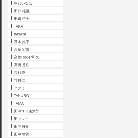
多部いなば
田井 雄飛
田嶋 悟士
TAKA
takachi
髙木 皓平
高橋 宏貴
高橋Roger和久
髙橋 勇樹
高杉登
竹村仁
タクミ
TAKURO
TAMA
田中"TK"康太郎
田中レイ
田中 匠郎
田中 智裕