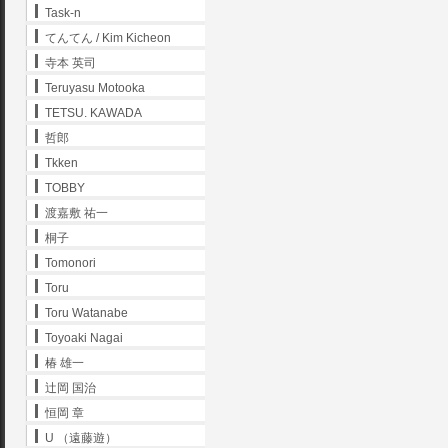
Task-n
てんてん / Kim Kicheon
寺本 英司
Teruyasu Motooka
TETSU. KAWADA
哲郎
Tkken
TOBBY
渡嘉敷 祐一
桐子
Tomonori
Toru
Toru Watanabe
Toyoaki Nagai
椿 雄一
辻岡 国治
恒岡 章
U （遠藤遊）