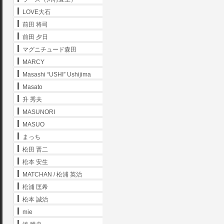
LOVE大石
前田 将司
前田 夕日
マグニチュード森田
MARCY
Masashi “USHI” Ushijima
Masato
升 秀夫
MASUNORI
MASUO
まっち
松田 晋二
松本 安生
MATCHAN / 松浦 英治
松浦 匡希
松本 誠治
mie