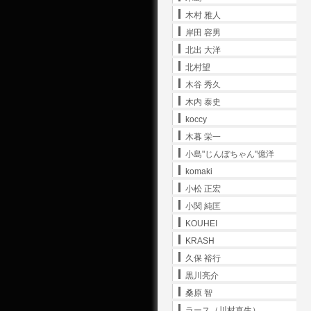
木村 雅人
岸田 容男
北出 大洋
北村望
木谷 秀久
木内 泰史
koccy
木暮 栄一
小島"じんぼちゃん"億洋
komaki
小松 正宏
小関 純匡
KOUHEI
KRASH
久保 裕行
黒川亮介
桑原 智
ラース（川村直生）