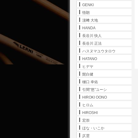
GENKI
悟朗
濵﨑 大地
HANDA
長谷川 快人
長谷川 正法
ハスヌマユウタロウ
HATANO
ヒデヤ
髭白健
樋口 幸佑
引間“悠”ユーシ
HIROKI OONO
ヒロム
HIROSHI
宏崇
ほな・いこか
仄雲