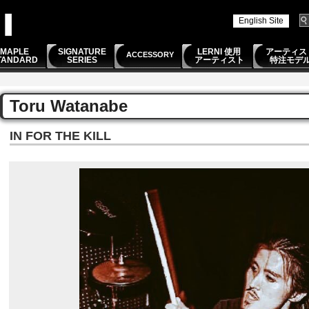
English Site
MAPLE
SIGNATURE
LERNI 使用
アーティス
ACCESSORY
TANDARD
SERIES
アーティスト
特注モデ
Toru Watanabe
IN FOR THE KILL