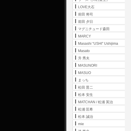
LOVE大石
前田 将司
前田 夕日
マグニチュード森田
MARCY
Masashi “USHI” Ushijima
Masato
升 秀夫
MASUNORI
MASUO
まっち
松田 晋二
松本 安生
MATCHAN / 松浦 英治
松浦 匡希
松本 誠治
mie