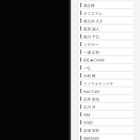
堀正輝
ホリエマム
堀之内 大介
星原 誠人
細川 千弘
イチロー
一瀬 正和
IDE★CHAN
一Q
今村 舞
イノウエケンイチ
Isao Cato
石井 悠也
石川 洋
ISM
ISSEI
岩城 智和
IWASAKI