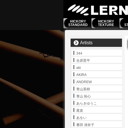
HICKORY
HICKORY
STANDARD
TEXTURE
S
Artists
344
合原晋平
aki
AKIRA
ANDREW
青山英樹
青山 拓心
あらきゆうこ
晁直
あをい
番田 渚奈子