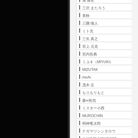
湊 雅史
三沢 またろう
美秋
三隅 憧人
ミト充
三矢 真之
宮上 元克
宮内告典
ミユキ（MIYUKI）
MIZUTAK
moAi
茂木 左
もりもりもと
森∞拓也
ミスター小西
MUROCHIN
明神竜太郎
ナガマツシンタロウ