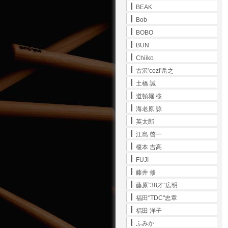
BEAK
Bob
BOBO
BUN
Chiiko
古沢'cozi'岳之
土橋 誠
道頓堀 桜
海老原 諒
英太郎
江島 啓一
榎本 吉高
FUJI
藤井 修
藤原”38才”広明
福田"TDC"忠章
福田 洋子
ふみか