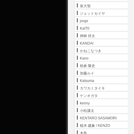
泉大智
ジェットセイヤ
jorge
KaIT0
神林 祥太
KANDAI
かねこなつき
Kano
柏倉 隆史
加藤ルイ
Katsuma
カワカミタイキ
ケンオガタ
kenny
小松謙太
KENTARO SASAMORI
植木 建象 / KENZO
木島