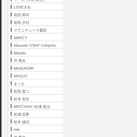
LOVE大石
前田 将司
前田 夕日
マグニチュード森田
MARCY
Masashi “USHI” Ushijima
Masato
升 秀夫
MASUNORI
MASUO
まっち
松田 晋二
松本 安生
MATCHAN / 松浦 英治
松浦 匡希
松本 誠治
mie