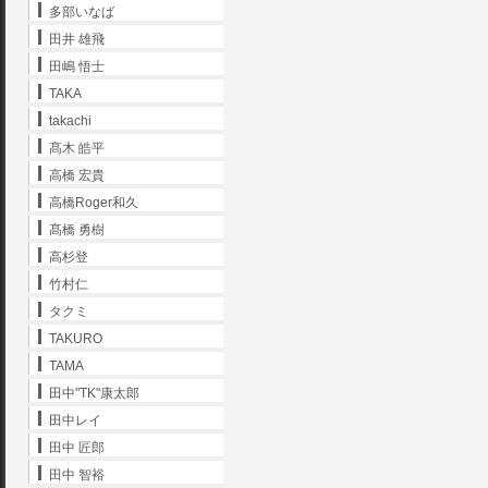
多部いなば
田井 雄飛
田嶋 悟士
TAKA
takachi
髙木 皓平
高橋 宏貴
高橋Roger和久
髙橋 勇樹
高杉登
竹村仁
タクミ
TAKURO
TAMA
田中"TK"康太郎
田中レイ
田中 匠郎
田中 智裕