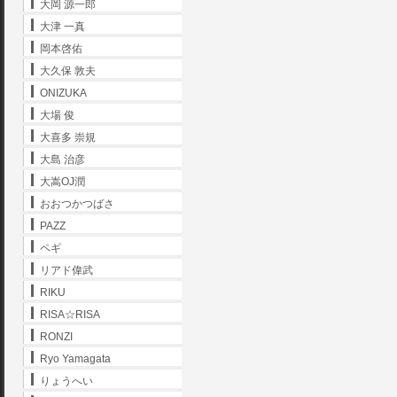
大岡 源一郎
大津 一真
岡本啓佑
大久保 敦夫
ONIZUKA
大場 俊
大喜多 崇規
大島 治彦
大嵩OJ潤
おおつかつばさ
PAZZ
ペギ
リアド偉武
RIKU
RISA☆RISA
RONZI
Ryo Yamagata
りょうへい