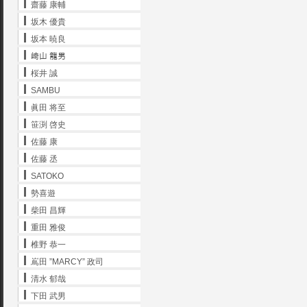
齋藤 康輔
坂木 優貴
坂本 暁良
﨑山 龍男
桜井 誠
SAMBU
眞田 将至
笹渕 啓史
佐藤 康
佐藤 丞
SATOKO
勢喜遊
柴田 昌輝
重田 雅俊
椎野 恭一
嶌田 ”MARCY” 政司
清水 郁哉
下田 武男