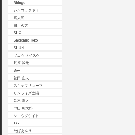
Shingo
シンゴカタギリ
真太郎
白川玄大
SHO
Shoichiro Toko
SHUN
ソゴウ タイスケ
其原 誠元
Soy
菅田 直人
スギヤマリョーマ
サンライズ太陽
鈴木 浩之
中山 翔太郎
ショウダケイト
TA-1
たばあんり