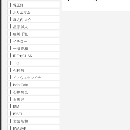
堀正輝
ホリエマム
堀之内 大介
星原 誠人
細川 千弘
イチロー
一瀬 正和
IDE★CHAN
一Q
今村 舞
イノウエケンイチ
Isao Cato
石井 悠也
石川 洋
ISM
ISSEI
岩城 智和
IWASAKI