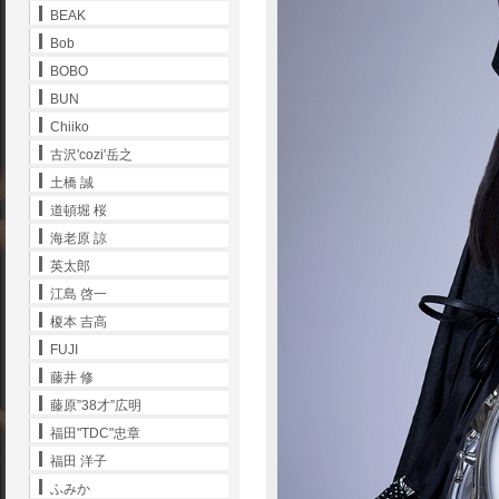
BEAK
Bob
BOBO
BUN
Chiiko
古沢'cozi'岳之
土橋 誠
道頓堀 桜
海老原 諒
英太郎
江島 啓一
榎本 吉高
FUJI
藤井 修
藤原”38才”広明
福田"TDC"忠章
福田 洋子
ふみか