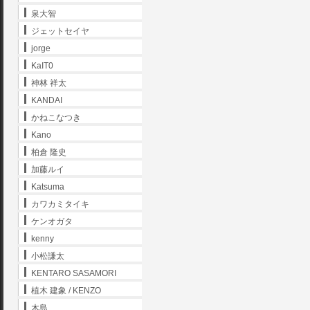
泉大智
ジェットセイヤ
jorge
KaIT0
神林 祥太
KANDAI
かねこなつき
Kano
柏倉 隆史
加藤ルイ
Katsuma
カワカミタイキ
ケンオガタ
kenny
小松謙太
KENTARO SASAMORI
植木 建象 / KENZO
木島