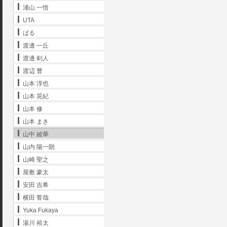
浦山 一悟
UTA
ばる
渡邊 一丘
渡邊 剣人
渡辺 豊
山本 淳也
山本 晃紀
山本 修
山本 まき
山中 綾華
山内 陽一朗
山崎 聖之
屋敷 豪太
安田 吉希
横田 誓哉
Yuka Fukaya
湯川 裕太