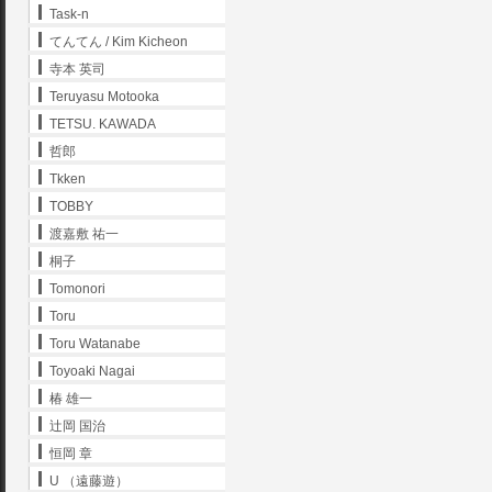
Task-n
てんてん / Kim Kicheon
寺本 英司
Teruyasu Motooka
TETSU. KAWADA
哲郎
Tkken
TOBBY
渡嘉敷 祐一
桐子
Tomonori
Toru
Toru Watanabe
Toyoaki Nagai
椿 雄一
辻岡 国治
恒岡 章
U （遠藤遊）