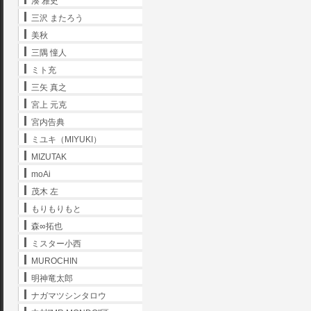
湊 雅史
三沢 またろう
美秋
三隅 憧人
ミト充
三矢 真之
宮上 元克
宮内告典
ミユキ（MIYUKI）
MIZUTAK
moAi
茂木 左
もりもりもと
森∞拓也
ミスター小西
MUROCHIN
明神竜太郎
ナガマツシンタロウ