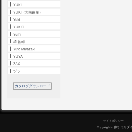
YUKI
YUKI（大崎由希）
Yuki
YUKIO
Yumi
椿 佑輔
Yuto Miyazaki
YUYA
ZAX
ヅラ
カタログダウンロード
サイトポリシー
Copyright c (株）モリダイラ