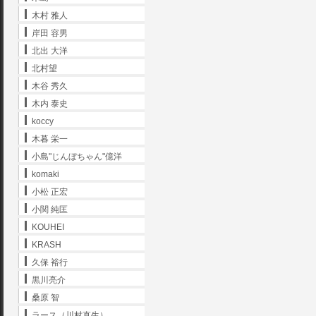
木村 雅人
岸田 容男
北出 大洋
北村望
木谷 秀久
木内 泰史
koccy
木暮 栄一
小島"じんぼちゃん"億洋
komaki
小松 正宏
小関 純匡
KOUHEI
KRASH
久保 裕行
黒川亮介
桑原 智
ラース（川村直生）