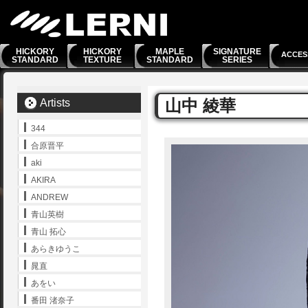
HICKORY
HICKORY
MAPLE
SIGNATURE
ACCES
STANDARD
TEXTURE
STANDARD
SERIES
山中 綾華
Artists
344
合原晋平
aki
AKIRA
ANDREW
青山英樹
青山 拓心
あらきゆうこ
晁直
あをい
番田 渚奈子