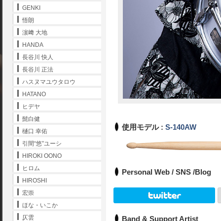
GENKI
悟朗
濵﨑 大地
HANDA
長谷川 快人
長谷川 正法
ハスヌマユウタロウ
HATANO
ヒデヤ
髭白健
使用モデル :
S-140AW
樋口 幸佑
引間“悠”ユーシ
HIROKI OONO
ヒロム
Personal Web / SNS /Blog
HIROSHI
宏崇
ほな・いこか
仄雲
Band & Support Artist