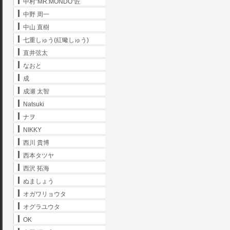
中村"MR.MONDO"匠
中野 周一
中山 直樹
七重しゅう(紅蠍しゅう)
直井弦太
なおと
成
成瀬 太智
Natsuki
ナヲ
NIKKY
西川 貴博
西本タツヤ
西沢 拓海
ぬましょう
オガワリョウタ
オグラユウタ
OK