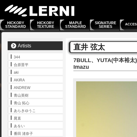
HICKORY
HICKORY
MAPLE
SIGNATURE
ACCES
STANDARD
TEXTURE
STANDARD
SERIES
直井 弦太
Artists
344
7BULL、YUTA(中本裕
合原晋平
Imazu
aki
AKIRA
ANDREW
青山英樹
青山 拓心
あらきゆうこ
晁直
あをい
番田 渚奈子