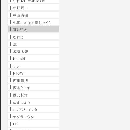
中村"MR.MONDO"匠
中野 周一
中山 直樹
七重しゅう(紅蠍しゅう)
直井弦太
なおと
成
成瀬 太智
Natsuki
ナヲ
NIKKY
西川 貴博
西本タツヤ
西沢 拓海
ぬましょう
オガワリョウタ
オグラユウタ
OK