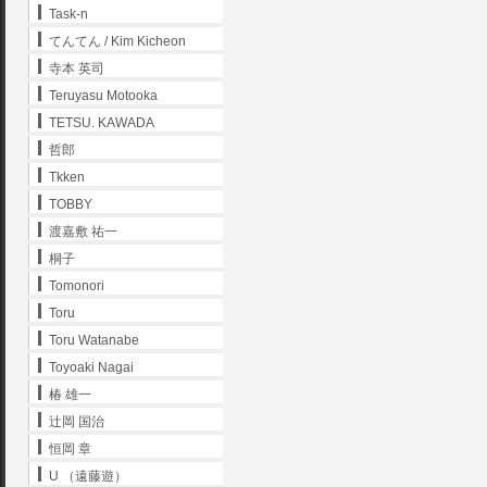
Task-n
てんてん / Kim Kicheon
寺本 英司
Teruyasu Motooka
TETSU. KAWADA
哲郎
Tkken
TOBBY
渡嘉敷 祐一
桐子
Tomonori
Toru
Toru Watanabe
Toyoaki Nagai
椿 雄一
辻岡 国治
恒岡 章
U （遠藤遊）