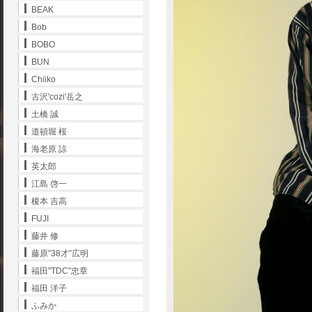
BEAK
Bob
BOBO
BUN
Chiiko
古沢'cozi'岳之
土橋 誠
道頓堀 桜
海老原 諒
英太郎
江島 啓一
榎本 吉高
FUJI
藤井 修
藤原”38才”広明
福田"TDC"忠章
福田 洋子
ふみか