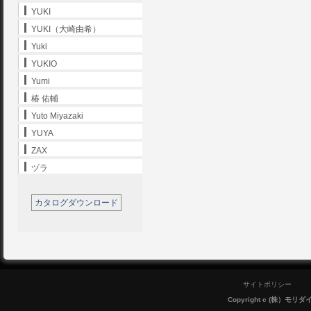
YUKI
YUKI（大崎由希）
Yuki
YUKIO
Yumi
椿 佑輔
Yuto Miyazaki
YUYA
ZAX
ヅラ
カタログダウンロード
サイトポリシー
Copyright c (株）モリダイラ