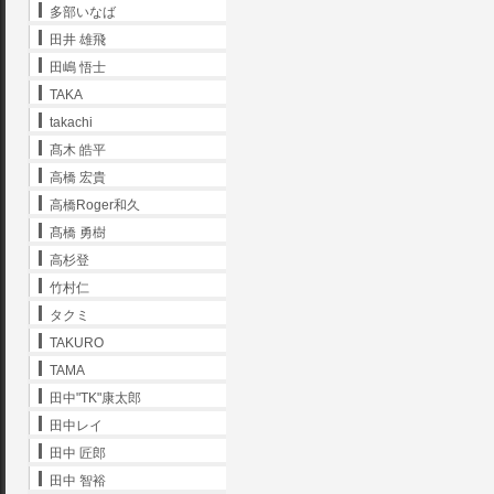
多部いなば
田井 雄飛
田嶋 悟士
TAKA
takachi
髙木 皓平
高橋 宏貴
高橋Roger和久
髙橋 勇樹
高杉登
竹村仁
タクミ
TAKURO
TAMA
田中"TK"康太郎
田中レイ
田中 匠郎
田中 智裕