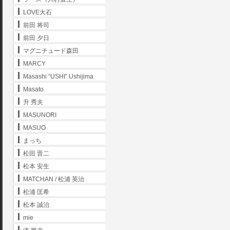
LOVE大石
前田 将司
前田 夕日
マグニチュード森田
MARCY
Masashi “USHI” Ushijima
Masato
升 秀夫
MASUNORI
MASUO
まっち
松田 晋二
松本 安生
MATCHAN / 松浦 英治
松浦 匡希
松本 誠治
mie