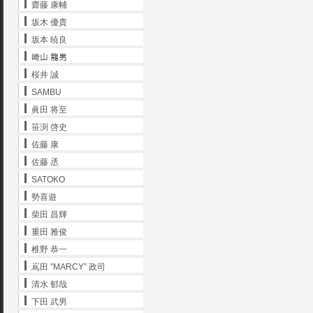
齋藤 康輔
坂木 優貴
坂本 暁良
﨑山 龍男
桜井 誠
SAMBU
眞田 将至
笹渕 啓史
佐藤 康
佐藤 丞
SATOKO
勢喜遊
柴田 昌輝
重田 雅俊
椎野 恭一
嶌田 ”MARCY” 政司
清水 郁哉
下田 武男