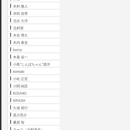
木村 雅人
岸田 容男
北出 大洋
北村望
木谷 秀久
木内 泰史
koccy
木暮 栄一
小島"じんぼちゃん"億洋
komaki
小松 正宏
小関 純匡
KOUHEI
KRASH
久保 裕行
黒川亮介
桑原 智
ラース（川村直生）