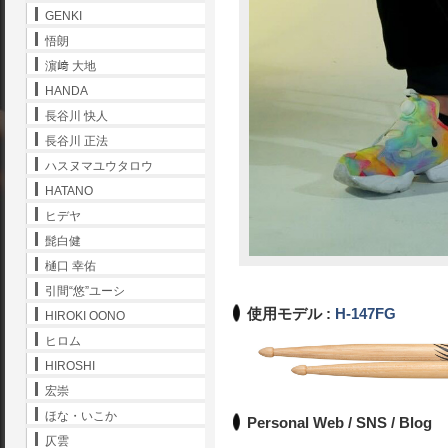
GENKI
悟朗
濵﨑 大地
HANDA
長谷川 快人
長谷川 正法
ハスヌマユウタロウ
HATANO
ヒデヤ
髭白健
樋口 幸佑
引間“悠”ユーシ
使用モデル :
H-147FG
HIROKI OONO
ヒロム
HIROSHI
宏崇
ほな・いこか
Personal Web / SNS / Blog
仄雲