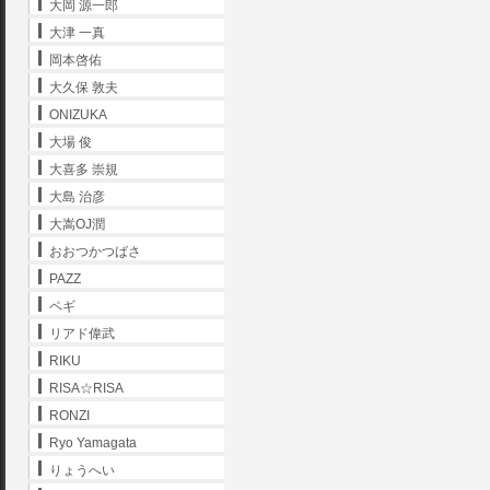
大岡 源一郎
大津 一真
岡本啓佑
大久保 敦夫
ONIZUKA
大場 俊
大喜多 崇規
大島 治彦
大嵩OJ潤
おおつかつばさ
PAZZ
ペギ
リアド偉武
RIKU
RISA☆RISA
RONZI
Ryo Yamagata
りょうへい