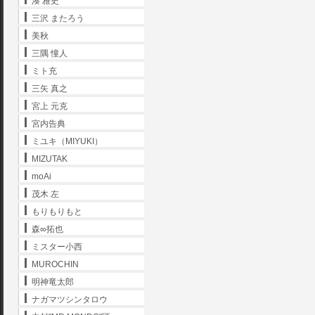
湊 雅史
三沢 またろう
美秋
三隅 憧人
ミト充
三矢 真之
宮上 元克
宮内告典
ミユキ（MIYUKI）
MIZUTAK
moAi
茂木 左
もりもりもと
森∞拓也
ミスター小西
MUROCHIN
明神竜太郎
ナガマツシンタロウ