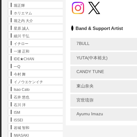
堀正輝
ホリエマム
堀之内 大介
Band & Support Artist
星原 誠人
細川 千弘
7BULL
イチロー
一瀬 正和
YUTA(中本裕太)
IDE★CHAN
一Q
CANDY TUNE
今村 舞
イノウエケンイチ
東山奈央
Isao Cato
石井 悠也
宮世琉弥
石川 洋
ISM
Ayumu Imazu
ISSEI
岩城 智和
IWASAKI