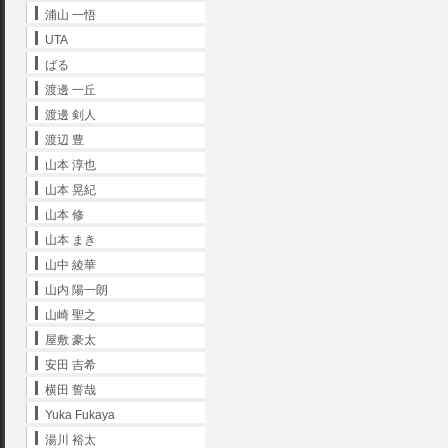
浦山 一悟
UTA
ばる
渡邊 一丘
渡邊 剣人
渡辺 豊
山本 淳也
山本 晃紀
山本 修
山本 まき
山中 綾華
山内 陽一朗
山崎 聖之
屋敷 豪太
安田 吉希
横田 誓哉
Yuka Fukaya
湯川 裕太