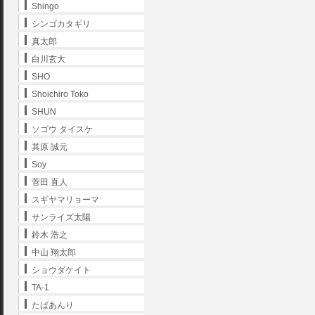
Shingo
シンゴカタギリ
真太郎
白川玄大
SHO
Shoichiro Toko
SHUN
ソゴウ タイスケ
其原 誠元
Soy
菅田 直人
スギヤマリョーマ
サンライズ太陽
鈴木 浩之
中山 翔太郎
ショウダケイト
TA-1
たばあんり