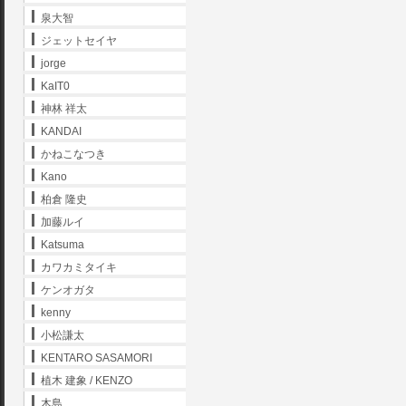
泉大智
ジェットセイヤ
jorge
KaIT0
神林 祥太
KANDAI
かねこなつき
Kano
柏倉 隆史
加藤ルイ
Katsuma
カワカミタイキ
ケンオガタ
kenny
小松謙太
KENTARO SASAMORI
植木 建象 / KENZO
木島