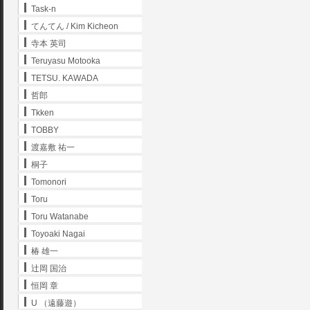
Task-n
てんてん / Kim Kicheon
寺本 英司
Teruyasu Motooka
TETSU. KAWADA
哲郎
Tkken
TOBBY
渡嘉敷 祐一
桐子
Tomonori
Toru
Toru Watanabe
Toyoaki Nagai
椿 雄一
辻岡 国治
恒岡 章
U （遠藤遊）