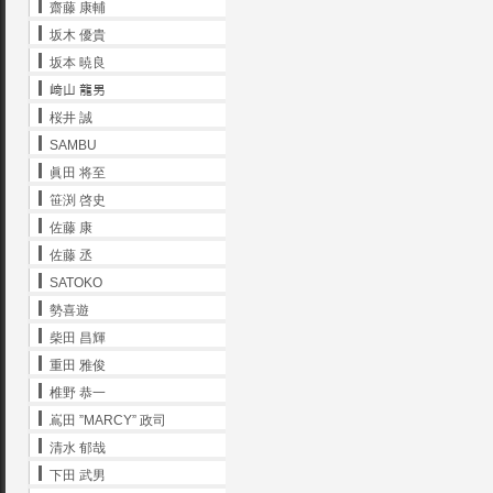
齋藤 康輔
坂木 優貴
坂本 暁良
﨑山 龍男
桜井 誠
SAMBU
眞田 将至
笹渕 啓史
佐藤 康
佐藤 丞
SATOKO
勢喜遊
柴田 昌輝
重田 雅俊
椎野 恭一
嶌田 ”MARCY” 政司
清水 郁哉
下田 武男