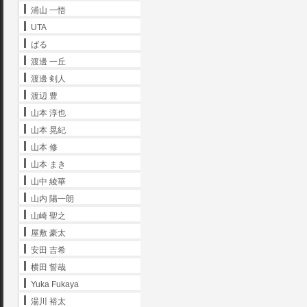
浦山 一悟
UTA
ばる
渡邊 一丘
渡邊 剣人
渡辺 豊
山本 淳也
山本 晃紀
山本 修
山本 まき
山中 綾華
山内 陽一朗
山崎 聖之
屋敷 豪太
安田 吉希
横田 誓哉
Yuka Fukaya
湯川 裕太