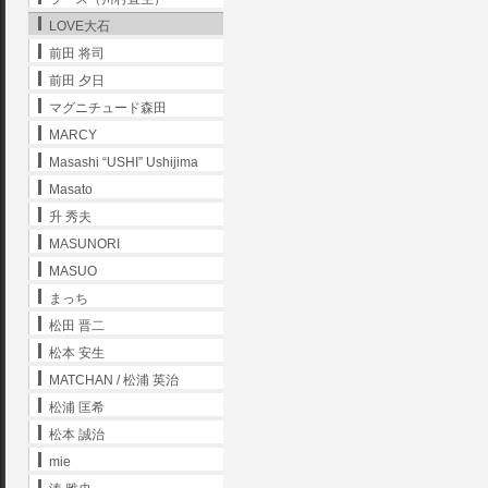
LOVE大石
前田 将司
前田 夕日
マグニチュード森田
MARCY
Masashi “USHI” Ushijima
Masato
升 秀夫
MASUNORI
MASUO
まっち
松田 晋二
松本 安生
MATCHAN / 松浦 英治
松浦 匡希
松本 誠治
mie