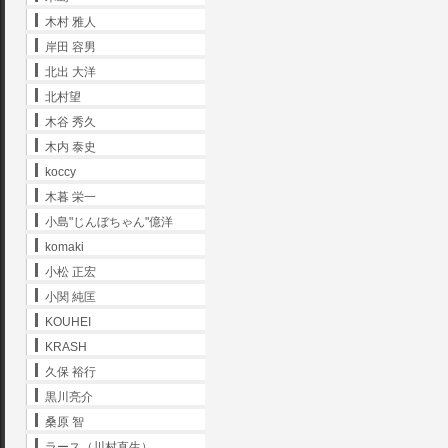
木村 雅人
岸田 容男
北出 大洋
北村望
木谷 秀久
木内 泰史
koccy
木暮 栄一
小島"じんぼちゃん"億洋
komaki
小松 正宏
小関 純匡
KOUHEI
KRASH
久保 裕行
黒川亮介
桑原 智
ラース（川村直生）