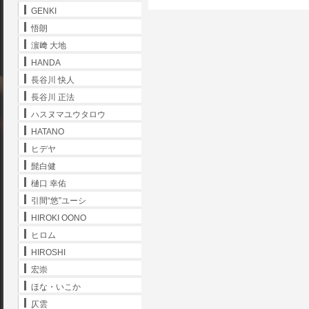
GENKI
悟朗
濵﨑 大地
HANDA
長谷川 快人
長谷川 正法
ハスヌマユウタロウ
HATANO
ヒデヤ
髭白健
樋口 幸佑
引間“悠”ユーシ
HIROKI OONO
ヒロム
HIROSHI
宏崇
ほな・いこか
仄雲