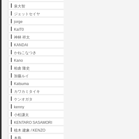
泉大智
ジェットセイヤ
jorge
KaIT0
神林 祥太
KANDAI
かねこなつき
Kano
柏倉 隆史
加藤ルイ
Katsuma
カワカミタイキ
ケンオガタ
kenny
小松謙太
KENTARO SASAMORI
植木 建象 / KENZO
木島