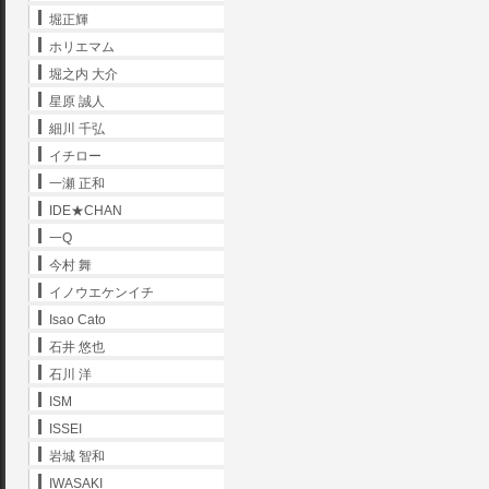
堀正輝
ホリエマム
堀之内 大介
星原 誠人
細川 千弘
イチロー
一瀬 正和
IDE★CHAN
一Q
今村 舞
イノウエケンイチ
Isao Cato
石井 悠也
石川 洋
ISM
ISSEI
岩城 智和
IWASAKI