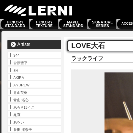
HICKORY
HICKORY
MAPLE
SIGNATURE
ACCES
STANDARD
TEXTURE
STANDARD
SERIES
LOVE大石
Artists
344
ラックライフ
合原晋平
aki
AKIRA
ANDREW
青山英樹
青山 拓心
あらきゆうこ
晁直
あをい
番田 渚奈子