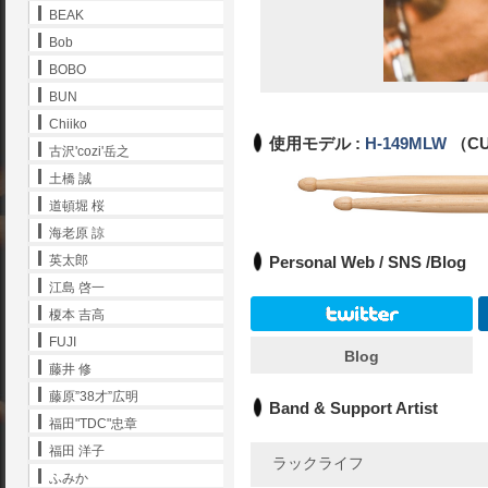
BEAK
Bob
BOBO
BUN
Chiiko
使用モデル :
H-149MLW
（CU
古沢'cozi'岳之
土橋 誠
道頓堀 桜
海老原 諒
Personal Web / SNS /Blog
英太郎
江島 啓一
榎本 吉高
FUJI
Blog
藤井 修
藤原”38才”広明
Band & Support Artist
福田"TDC"忠章
福田 洋子
ラックライフ
ふみか