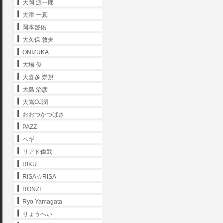
大岡 源一郎
大津 一真
岡本啓佑
大久保 敦夫
ONIZUKA
大場 俊
大喜多 崇規
大島 治彦
大嵩OJ潤
おおつかつばさ
PAZZ
ペギ
リアド偉武
RIKU
RISA☆RISA
RONZI
Ryo Yamagata
りょうへい