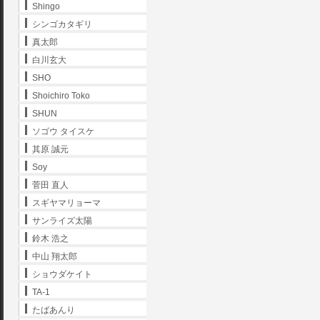
Shingo
シンゴカタギリ
真太郎
白川玄大
SHO
Shoichiro Toko
SHUN
ソゴウ タイスケ
其原 誠元
Soy
菅田 直人
スギヤマリョーマ
サンライズ太陽
鈴木 浩之
中山 翔太郎
ショウダケイト
TA-1
たばあんり