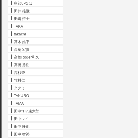
多部いなば
田井 雄飛
田嶋 悟士
TAKA
takachi
髙木 皓平
高橋 宏貴
高橋Roger和久
髙橋 勇樹
高杉登
竹村仁
タクミ
TAKURO
TAMA
田中"TK"康太郎
田中レイ
田中 匠郎
田中 智裕