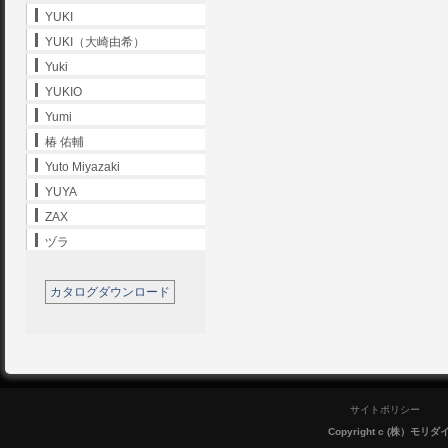
YUKI
YUKI（大崎由希）
Yuki
YUKIO
Yumi
椿 佑輔
Yuto Miyazaki
YUYA
ZAX
ヅラ
カタログダウンロード
サイトポリシー
Copyright c (株）モリダイラ