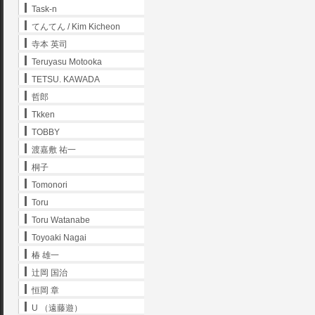
Task-n
てんてん / Kim Kicheon
寺本 英司
Teruyasu Motooka
TETSU. KAWADA
哲郎
Tkken
TOBBY
渡嘉敷 祐一
桐子
Tomonori
Toru
Toru Watanabe
Toyoaki Nagai
椿 雄一
辻岡 国治
恒岡 章
U （遠藤遊）