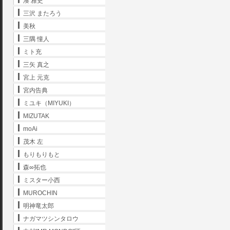
湊 雅史
三沢 またろう
美秋
三隅 憧人
ミト充
三矢 真之
宮上 元克
宮内告典
ミユキ（MIYUKI）
MIZUTAK
moAi
茂木 左
もりもりもと
森∞拓也
ミスター小西
MUROCHIN
明神竜太郎
ナガマツシンタロウ