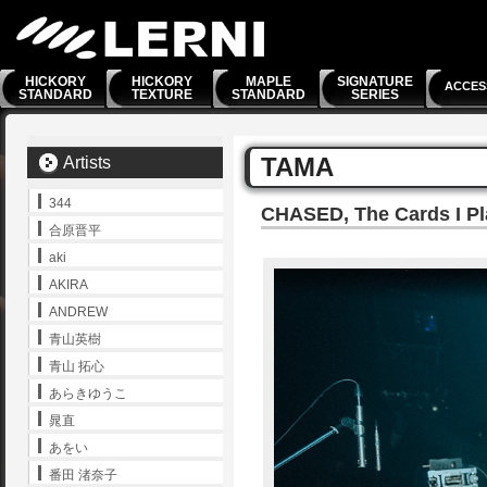
HICKORY
HICKORY
MAPLE
SIGNATURE
ACCES
STANDARD
TEXTURE
STANDARD
SERIES
TAMA
Artists
344
CHASED, The Cards I P
合原晋平
aki
AKIRA
ANDREW
青山英樹
青山 拓心
あらきゆうこ
晁直
あをい
番田 渚奈子