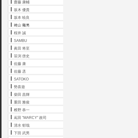
齋藤 康輔
坂木 優貴
坂本 暁良
﨑山 龍男
桜井 誠
SAMBU
眞田 将至
笹渕 啓史
佐藤 康
佐藤 丞
SATOKO
勢喜遊
柴田 昌輝
重田 雅俊
椎野 恭一
嶌田 ”MARCY” 政司
清水 郁哉
下田 武男