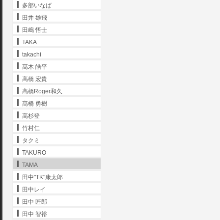
多部いなば
田井 雄飛
田嶋 悟士
TAKA
takachi
髙木 皓平
高橋 宏貴
高橋Roger和久
髙橋 勇樹
高杉登
竹村仁
タクミ
TAKURO
TAMA
田中"TK"康太郎
田中レイ
田中 匠郎
田中 智裕