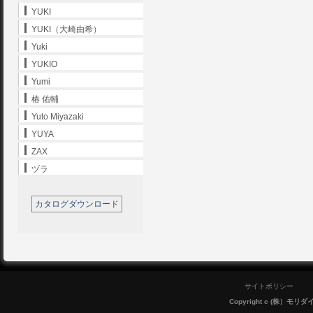
YUKI
YUKI（大崎由希）
Yuki
YUKIO
Yumi
椿 佑輔
Yuto Miyazaki
YUYA
ZAX
ヅラ
カタログダウンロード
サイトポリシー
Copyright c (株）モリダイラ