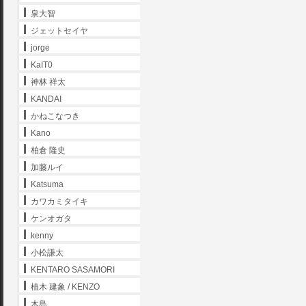
泉大智
ジェットセイヤ
jorge
KaIT0
神林 祥太
KANDAI
かねこなつき
Kano
柏倉 隆史
加藤ルイ
Katsuma
カワカミタイキ
ケンオガタ
kenny
小松謙太
KENTARO SASAMORI
植木 建象 / KENZO
木島