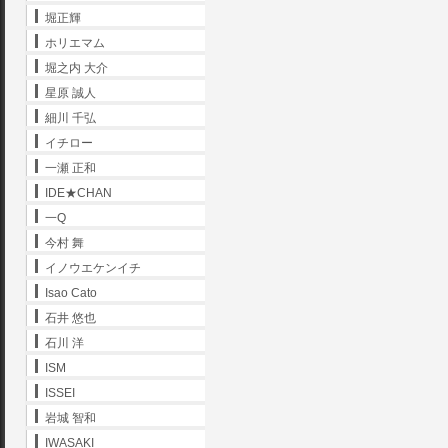
堀正輝
ホリエマム
堀之内 大介
星原 誠人
細川 千弘
イチロー
一瀬 正和
IDE★CHAN
一Q
今村 舞
イノウエケンイチ
Isao Cato
石井 悠也
石川 洋
ISM
ISSEI
岩城 智和
IWASAKI