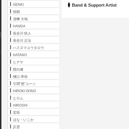
Band & Support Artist
GENKI
悟朗
濵﨑 大地
HANDA
長谷川 快人
長谷川 正法
ハスヌマユウタロウ
HATANO
ヒデヤ
髭白健
樋口 幸佑
引間“悠”ユーシ
HIROKI OONO
ヒロム
HIROSHI
宏崇
ほな・いこか
仄雲