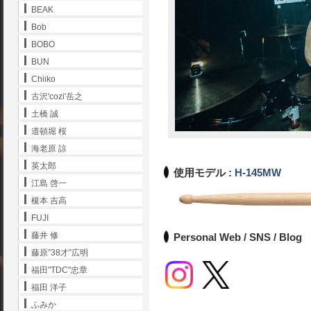
BEAK
Bob
BOBO
BUN
Chiiko
古沢'cozi'岳之
土橋 誠
道頓堀 桜
海老原 諒
英太郎
使用モデル :
H-145MW
江島 啓一
榎本 吉高
FUJI
藤井 修
Personal Web / SNS / Blog
藤原”38才”広明
福田"TDC"忠章
福田 洋子
ふみか