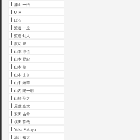
浦山 一悟
UTA
ばる
渡邊 一丘
渡邊 剣人
渡辺 豊
山本 淳也
山本 晃紀
山本 修
山本 まき
山中 綾華
山内 陽一朗
山崎 聖之
屋敷 豪太
安田 吉希
横田 誓哉
Yuka Fukaya
湯川 裕太