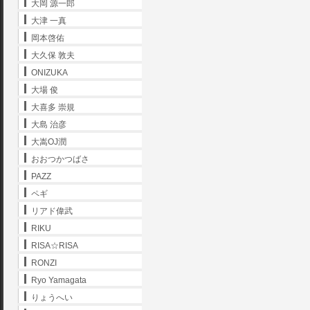
大岡 源一郎
大津 一真
岡本啓佑
大久保 敦夫
ONIZUKA
大場 俊
大喜多 崇規
大島 治彦
大嵩OJ潤
おおつかつばさ
PAZZ
ペギ
リアド偉武
RIKU
RISA☆RISA
RONZI
Ryo Yamagata
りょうへい