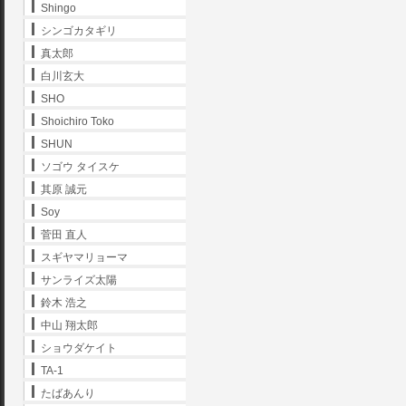
Shingo
シンゴカタギリ
真太郎
白川玄大
SHO
Shoichiro Toko
SHUN
ソゴウ タイスケ
其原 誠元
Soy
菅田 直人
スギヤマリョーマ
サンライズ太陽
鈴木 浩之
中山 翔太郎
ショウダケイト
TA-1
たばあんり