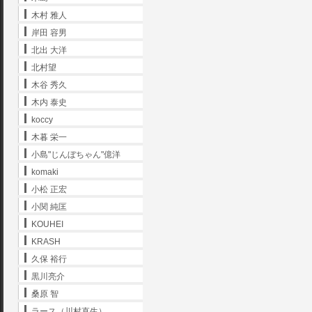
木村 雅人
岸田 容男
北出 大洋
北村望
木谷 秀久
木内 泰史
koccy
木暮 栄一
小島"じんぼちゃん"億洋
komaki
小松 正宏
小関 純匡
KOUHEI
KRASH
久保 裕行
黒川亮介
桑原 智
ラース（川村直生）