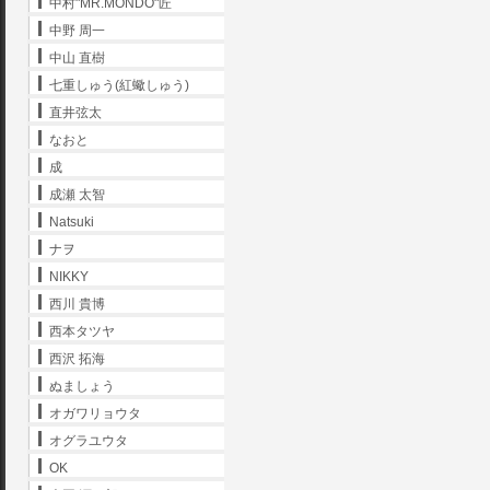
中村"MR.MONDO"匠
中野 周一
中山 直樹
七重しゅう(紅蠍しゅう)
直井弦太
なおと
成
成瀬 太智
Natsuki
ナヲ
NIKKY
西川 貴博
西本タツヤ
西沢 拓海
ぬましょう
オガワリョウタ
オグラユウタ
OK