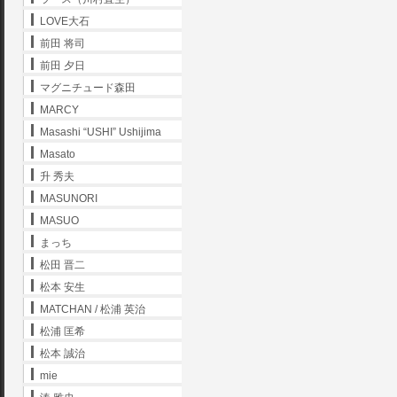
LOVE大石
前田 将司
前田 夕日
マグニチュード森田
MARCY
Masashi “USHI” Ushijima
Masato
升 秀夫
MASUNORI
MASUO
まっち
松田 晋二
松本 安生
MATCHAN / 松浦 英治
松浦 匡希
松本 誠治
mie