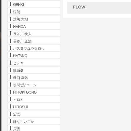
GENKI
FLOW
悟朗
濵﨑 大地
HANDA
長谷川 快人
長谷川 正法
ハスヌマユウタロウ
HATANO
ヒデヤ
髭白健
樋口 幸佑
引間“悠”ユーシ
HIROKI OONO
ヒロム
HIROSHI
宏崇
ほな・いこか
仄雲