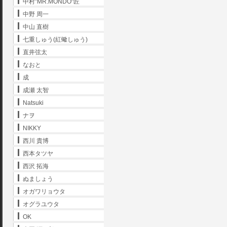
中村"MR.MONDO"匠
中野 周一
中山 直樹
七重しゅう(紅蠍しゅう)
直井弦太
なおと
成
成瀬 太智
Natsuki
ナヲ
NIKKY
西川 貴博
西本タツヤ
西沢 拓海
ぬましょう
オガワリョウタ
オグラユウタ
OK