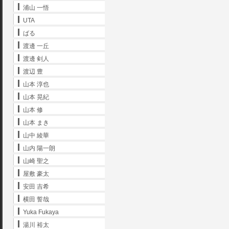
浦山 一悟
UTA
ばる
渡邊 一丘
渡邊 剣人
渡辺 豊
山本 淳也
山本 晃紀
山本 修
山本 まき
山中 綾華
山内 陽一朗
山崎 聖之
屋敷 豪太
安田 吉希
横田 誓哉
Yuka Fukaya
湯川 裕太