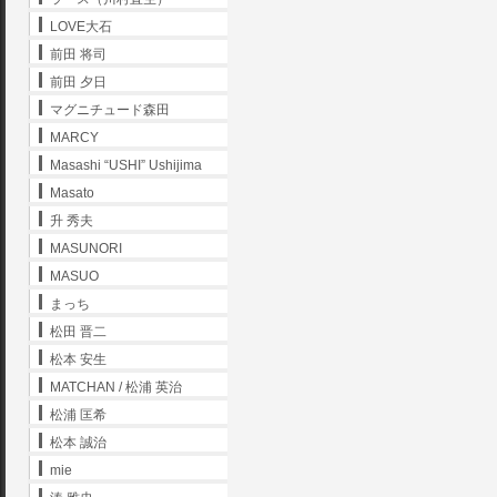
LOVE大石
前田 将司
前田 夕日
マグニチュード森田
MARCY
Masashi “USHI” Ushijima
Masato
升 秀夫
MASUNORI
MASUO
まっち
松田 晋二
松本 安生
MATCHAN / 松浦 英治
松浦 匡希
松本 誠治
mie