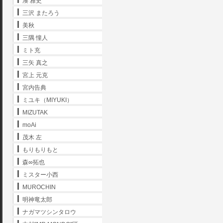
湊 雅史
三沢 またろう
美秋
三隅 憧人
ミト充
三矢 真之
宮上 元克
宮内告典
ミユキ（MIYUKI）
MIZUTAK
moAi
茂木 左
もりもりもと
森∞拓也
ミスター小西
MUROCHIN
明神竜太郎
ナガマツシンタロウ