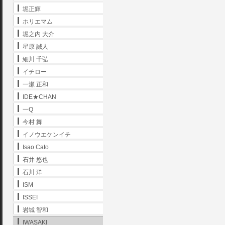
堀正輝
ホリエマム
堀之内 大介
星原 誠人
細川 千弘
イチロー
一瀬 正和
IDE★CHAN
一Q
今村 舞
イノウエケンイチ
Isao Cato
石井 悠也
石川 洋
ISM
ISSEI
岩城 智和
IWASAKI