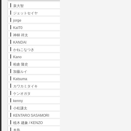
泉大智
ジェットセイヤ
jorge
KaIT0
神林 祥太
KANDAI
かねこなつき
Kano
柏倉 隆史
加藤ルイ
Katsuma
カワカミタイキ
ケンオガタ
kenny
小松謙太
KENTARO SASAMORI
植木 建象 / KENZO
木島