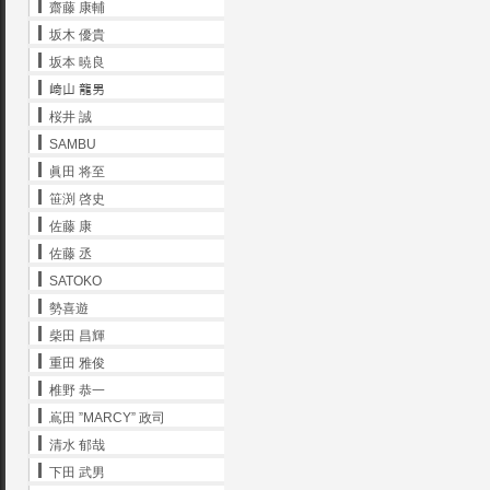
齋藤 康輔
坂木 優貴
坂本 暁良
﨑山 龍男
桜井 誠
SAMBU
眞田 将至
笹渕 啓史
佐藤 康
佐藤 丞
SATOKO
勢喜遊
柴田 昌輝
重田 雅俊
椎野 恭一
嶌田 ”MARCY” 政司
清水 郁哉
下田 武男