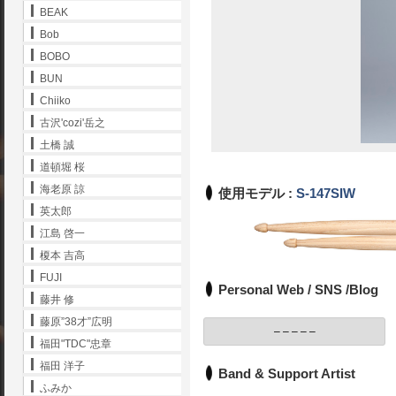
BEAK
Bob
BOBO
BUN
Chiiko
古沢'cozi'岳之
土橋 誠
道頓堀 桜
海老原 諒
使用モデル :
S-147SIW
英太郎
江島 啓一
榎本 吉高
FUJI
Personal Web / SNS /Blog
藤井 修
藤原”38才”広明
– – – – –
福田"TDC"忠章
福田 洋子
Band & Support Artist
ふみか