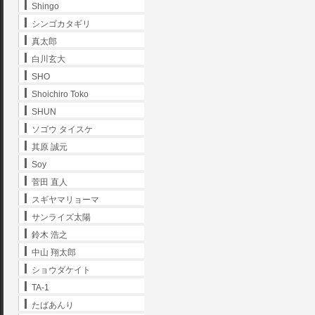
Shingo
シンゴカタギリ
真太郎
白川玄大
SHO
Shoichiro Toko
SHUN
ソゴウ タイスケ
其原 誠元
Soy
菅田 直人
スギヤマリョーマ
サンライズ太陽
鈴木 浩之
中山 翔太郎
ショウダケイト
TA-1
たばあんり