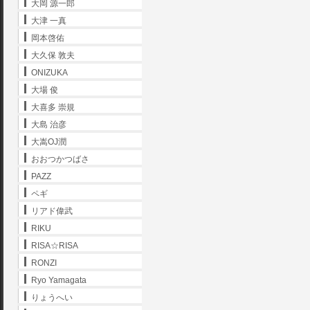
大岡 源一郎
大津 一真
岡本啓佑
大久保 敦夫
ONIZUKA
大場 俊
大喜多 崇規
大島 治彦
大嵩OJ潤
おおつかつばさ
PAZZ
ペギ
リアド偉武
RIKU
RISA☆RISA
RONZI
Ryo Yamagata
りょうへい