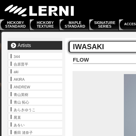
HICKORY
HICKORY
MAPLE
SIGNATURE
ACCES
STANDARD
TEXTURE
STANDARD
SERIES
IWASAKI
Artists
344
FLOW
合原晋平
aki
AKIRA
ANDREW
青山英樹
青山 拓心
あらきゆうこ
晁直
あをい
番田 渚奈子