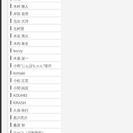
木村 雅人
岸田 容男
北出 大洋
北村望
木谷 秀久
木内 泰史
koccy
木暮 栄一
小島"じんぼちゃん"億洋
komaki
小松 正宏
小関 純匡
KOUHEI
KRASH
久保 裕行
黒川亮介
桑原 智
ラース（川村直生）