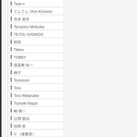
Task-n
てんてん / Kim Kicheon
寺本 英司
Teruyasu Motooka
TETSU. KAWADA
哲郎
Tkken
TOBBY
渡嘉敷 祐一
桐子
Tomonori
Toru
Toru Watanabe
Toyoaki Nagai
椿 雄一
辻岡 国治
恒岡 章
U （遠藤遊）