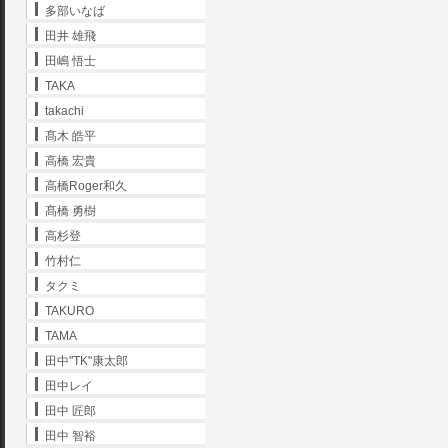
多部いなば
田井 雄飛
田嶋 悟士
TAKA
takachi
髙木 皓平
高橋 宏貴
高橋Roger和久
髙橋 勇樹
高杉登
竹村仁
タクミ
TAKURO
TAMA
田中"TK"康太郎
田中レイ
田中 匠郎
田中 智裕