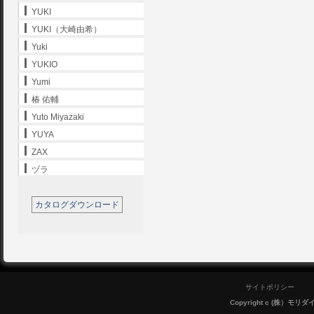
YUKI
YUKI（大崎由希）
Yuki
YUKIO
Yumi
椿 佑輔
Yuto Miyazaki
YUYA
ZAX
ヅラ
カタログダウンロード
サイトポリシー
Copyright c (株）モリダイラ