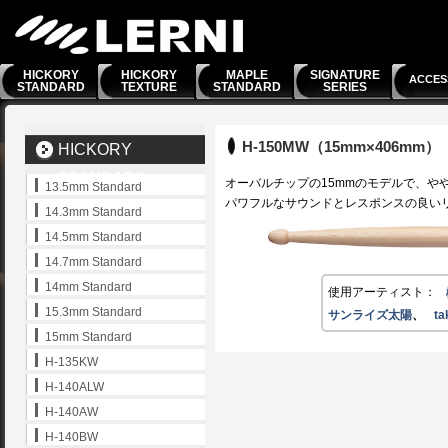
HICKORY
HICKORY
MAPLE
SIGNATURE
ACCES
STANDARD
TEXTURE
STANDARD
SERIES
H-150MW（15mm×406mm）
HICKORY
STANDARD
オーバルチップの15mmのモデルで、
13.5mm Standard
パワフルなサウンドとレスポンスの良い
SERIES
14.3mm Standard
14.5mm Standard
14.7mm Standard
14mm Standard
使用アーティスト：
15.3mm Standard
サンライズ太陽
、
ta
15mm Standard
H-135KW
H-140ALW
H-140AW
H-140BW