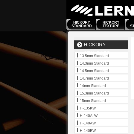
HICKORY
HICKORY
STANDARD
TEXTURE
S
HICKORY
STANDARD
13.5mm Standard
SERIES
14.3mm Standard
14.5mm Standard
14.7mm Standard
14mm Standard
15.3mm Standard
15mm Standard
H-135KW
H-140ALW
H-140AW
H-140BW