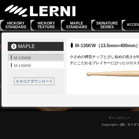
HICKORY
HICKORY
MAPLE
SIGNATURE
ACCES
STANDARD
TEXTURE
STANDARD
SERIES
M-135KW（13.5mm×400mm
MAPLE
STANDARD
小さめの樽型チップと少し短めの長さが
M-135KW
チにこだわるプレイヤーにぴったりのス
SERIES
M-140KW
カタログダウンロード
サイトポリシー
Copyright c (株）モリダイラ