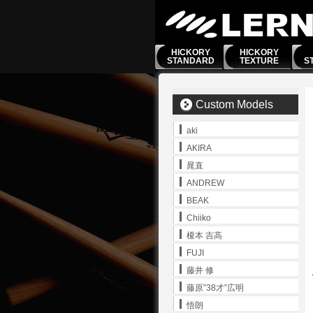
HICKORY
HICKORY
STANDARD
TEXTURE
S
Custom Models
aki
AKIRA
晁直
ANDREW
BEAK
Chiiko
榎本 吉高
FUJI
藤井 修
藤原”38才”広明
悟朗