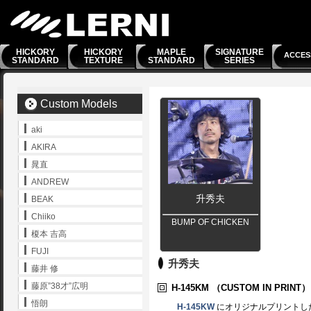
HICKORY
HICKORY
MAPLE
SIGNATURE
ACCES
STANDARD
TEXTURE
STANDARD
SERIES
Custom Models
aki
AKIRA
晁直
ANDREW
升秀夫
BEAK
Chiiko
BUMP OF CHICKEN
榎本 吉高
FUJI
升秀夫
藤井 修
藤原”38才”広明
H-145KM
（CUSTOM IN PRINT）
悟朗
H-145KW
にオリジナルプリントし