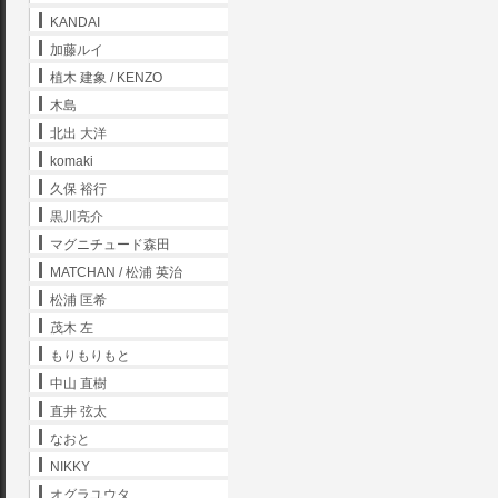
KANDAI
加藤ルイ
植木 建象 / KENZO
木島
北出 大洋
komaki
久保 裕行
黒川亮介
マグニチュード森田
MATCHAN / 松浦 英治
松浦 匡希
茂木 左
もりもりもと
中山 直樹
直井 弦太
なおと
NIKKY
オグラユウタ