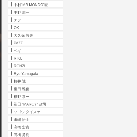
中村“MR.MONDO”匠
中野 周一
ナヲ
OK
大久保 敦夫
PAZZ
ペギ
RIKU
RONZI
Ryo Yamagata
桜井 誠
重田 雅俊
椎野 恭一
嶌田 ”MARCY” 政司
ソゴウ タイスケ
田嶋 悟士
高橋 宏貴
髙橋 勇樹