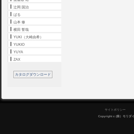
辻岡 国治
ばる
山本 修
横田 誓哉
YUKI（大崎由希）
YUKIO
YUYA
ZAX
カタログダウンロード
サイトポリシー
Copyright c (株）モリダイラ