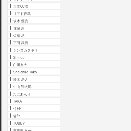
大嵩OJ潤
リアド偉武
坂木 優貴
佐藤 康
佐藤 丞
下田 武男
シンゴカタギリ
Shingo
白川玄大
Shoichiro Toko
鈴木 浩之
中山 翔太郎
たばあんり
TAKA
竹村仁
哲郎
TOBBY
渡嘉敷 祐一