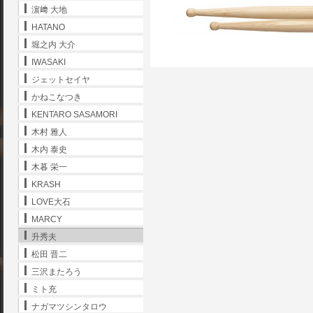
濵﨑 大地
HATANO
堀之内 大介
IWASAKI
ジェットセイヤ
かねこなつき
KENTARO SASAMORI
木村 雅人
木内 泰史
木暮 栄一
KRASH
LOVE大石
MARCY
升秀夫
松田 晋二
三沢またろう
ミト充
ナガマツシンタロウ