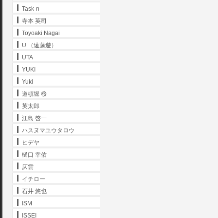
Task-n
寺本 英司
Toyoaki Nagai
U （遠藤遊）
UTA
YUKI
Yuki
道頓堀 桜
英太郎
江島 啓一
ハスヌマユウタロウ
ヒデヤ
樋口 幸佑
仄雲
イチロー
石井 悠也
ISM
ISSEI